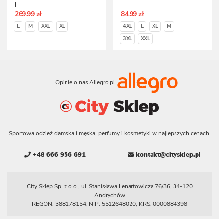
L
269.99 zł
84.99 zł
L
M
XXL
XL
4XL
L
XL
M
3XL
XXL
Opinie o nas Allegro.pl
Sportowa odzież damska i męska, perfumy i kosmetyki w najlepszych cenach.
+48 666 956 691
kontakt@citysklep.pl
City Sklep Sp. z o.o., ul. Stanisława Lenartowicza 76/36, 34-120
Andrychów
REGON: 388178154, NIP: 5512648020, KRS: 0000884398