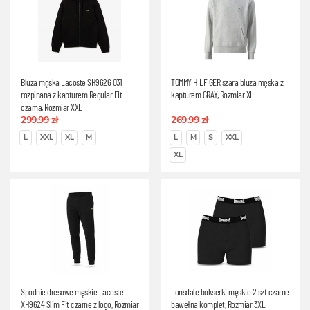
Bluza męska Lacoste SH9626 031
TOMMY HILFIGER szara bluza męska z
rozpinana z kapturem Regular Fit
kapturem GRAY, Rozmiar XL
czarna, Rozmiar XXL
299.99 zł
269.99 zł
L
XXL
XL
M
L
M
S
XXL
XL
Spodnie dresowe męskie Lacoste
Lonsdale bokserki męskie 2 szt czarne
XH9624 Slim Fit czarne z logo, Rozmiar
bawełna komplet, Rozmiar 3XL