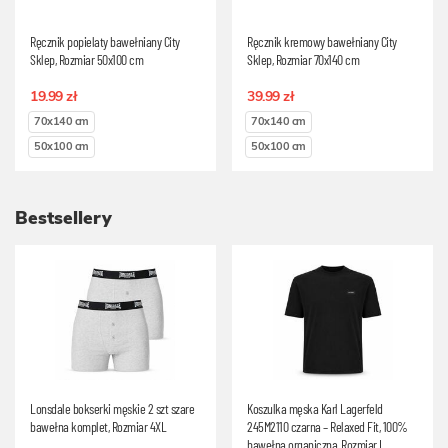
Ręcznik popielaty bawełniany City
Ręcznik kremowy bawełniany City
Sklep, Rozmiar 50x100 cm
Sklep, Rozmiar 70x140 cm
19.99 zł
39.99 zł
70x140 cm
70x140 cm
50x100 cm
50x100 cm
Bestsellery
Lonsdale bokserki męskie 2 szt szare
Koszulka męska Karl Lagerfeld
bawełna komplet, Rozmiar 4XL
245M2110 czarna – Relaxed Fit, 100%
bawełna organiczna, Rozmiar L