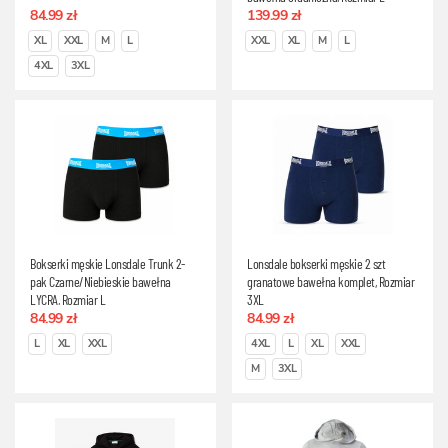
84.99 zł
139.99 zł
XL
XXL
M
L
XXL
XL
M
L
4XL
3XL
Bokserki męskie Lonsdale Trunk 2-
Lonsdale bokserki męskie 2 szt
pak Czarne/Niebieskie bawełna
granatowe bawełna komplet, Rozmiar
LYCRA, Rozmiar L
3XL
84.99 zł
84.99 zł
L
XL
XXL
4XL
L
XL
XXL
M
3XL