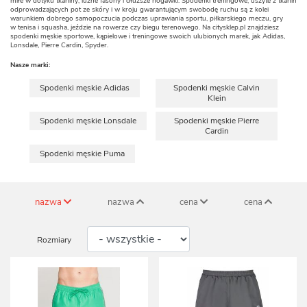
miłe w dotyku tkaniny, luźne fasony i dłuższe nogawki. Spodenki treningowe, uszyte z tkanin
odprowadzających pot ze skóry i w kroju gwarantującym swobodę ruchu są z kolei
warunkiem dobrego samopoczucia podczas uprawiania sportu, piłkarskiego meczu, gry
w tenisa i squasha, jeździe na rowerze czy biegu terenowego. Na citysklep.pl znajdziesz
spodenki męskie sportowe, kąpielowe i treningowe swoich ulubionych marek, jak Adidas,
Lonsdale, Pierre Cardin, Spyder.
Nasze marki:
Spodenki męskie Adidas
Spodenki męskie Calvin
Klein
Spodenki męskie Lonsdale
Spodenki męskie Pierre
Cardin
Spodenki męskie Puma
nazwa
nazwa
cena
cena
Rozmiary