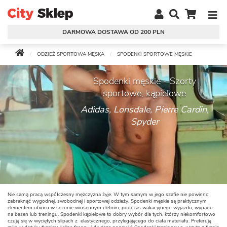
DARMOWA DOSTAWA OD 200 PLN
ODZIEŻ SPORTOWA MĘSKA
SPODENKI SPORTOWE MĘSKIE
Spodenki męskie - Szorty
sportowe, kąpielowe
Adidas, Lonsdale, Pierre Cardin,
Spyder
Nie samą pracą współczesny mężczyzna żyje. W tym samym w jego szafie nie powinno
zabraknąć wygodnej, swobodnej i sportowej odzieży. Spodenki męskie są praktycznym
elementem ubioru w sezonie wiosennym i letnim, podczas wakacyjnego wyjazdu, wypadu
na basen lub treningu. Spodenki kąpielowe to dobry wybór dla tych, którzy niekomfortowo
czują się w wyciętych slipach z elastycznego, przylegającego do ciała materiału. Preferują