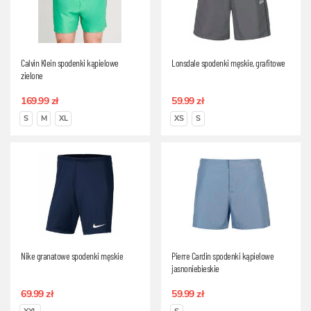
Calvin Klein spodenki kąpielowe
Lonsdale spodenki męskie, grafitowe
zielone
169.99 zł
59.99 zł
S
M
XL
XS
S
Nike granatowe spodenki męskie
Pierre Cardin spodenki kąpielowe
jasnoniebieskie
69.99 zł
59.99 zł