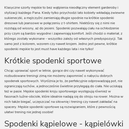
Klasyczne szorty męskie to bez wątpienia nieodłączny element garderoby i
stylizacji każdego Pana. Kiedy tylko przychodzi lato kobiety wkładają zwiewne
sukieneczki, a mężczyźni zamieniają długie spodnie na krótkie spodenki
dresowe lub jeansowe w połączeniu z t-shirtem. Niektórzy się z nimi nie
rozstają od wiosny, aż do jesieni. Spodenki pozwalają ciału na ochłodzenie
przy czym są bardzo wygodne i zapewniają komfort. Jeśli chodzi o materiał, z
którego zostały wykonane - wszystko zależy od własnych predyspozycji. Tak
samo jest z kolorem, wzorem czy nawet krojem. Jedno jest pewne, krótkie
spodenki męskie to jest must have każdego lata i nie tylko!
Krótkie spodenki sportowe
Chcąc uprawiać sport w letnie, gorące dni czy nawet wykonywać
rozbudowane treningi zimą nie możemy zapomnieć o nabyciu dobrych
spodenek sportowych. Wyróżnia je to, że perfekcyjnie odprowadzają pot, nie
ograniczają ruchów, a jednocześnie świetnie przylegają do ciała. Nie uciskają
też w pasie. Męskie spodenki kroju sportowego występują również w
fasonach luźne-obcisłe, które idealnie nadają się do stroju na rower. Można w
nich także biegać, uczęszczać na siłownię i trening czy nawet zakładać na
spacery. Męskie spodenki sportowe są rozwiązaniem, które z pewnością
ułatwi trening nie jednej osobie!
Spodenki kąpielowe - kąpielówki