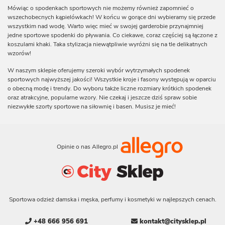
Mówiąc o spodenkach sportowych nie możemy również zapomnieć o
wszechobecnych kąpielówkach! W końcu w gorące dni wybieramy się przede
wszystkim nad wodę. Warto więc mieć w swojej garderobie przynajmniej
jedne sportowe spodenki do pływania. Co ciekawe, coraz częściej są łączone z
koszulami khaki. Taka stylizacja niewątpliwie wyróżni się na tle delikatnych
wzorów!
W naszym sklepie oferujemy szeroki wybór wytrzymałych spodenek
sportowych najwyższej jakości! Wszystkie kroje i fasony występują w oparciu
o obecną modę i trendy. Do wyboru także liczne rozmiary krótkich spodenek
oraz atrakcyjne, popularne wzory. Nie czekaj i jeszcze dziś spraw sobie
niezwykłe szorty sportowe na siłownię i basen. Musisz je mieć!
Opinie o nas Allegro.pl
Sportowa odzież damska i męska, perfumy i kosmetyki w najlepszych cenach.
+48 666 956 691
kontakt@citysklep.pl