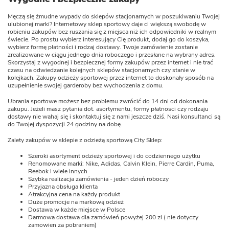
Męczą się żmudne wypady do sklepów stacjonarnych w poszukiwaniu Twojej
ulubionej marki? Internetowy sklep sportowy daje ci większą swobodę w
robieniu zakupów bez ruszania się z miejsca niż ich odpowiedniki w realnym
świecie. Po prostu wybierz interesujący Cię produkt, dodaj go do koszyka,
wybierz formę płatności i rodzaj dostawy. Twoje zamówienie zostanie
zrealizowane w ciągu jednego dnia roboczego i przesłane na wybrany adres.
Skorzystaj z wygodnej i bezpiecznej formy zakupów przez internet i nie trać
czasu na odwiedzanie kolejnych sklepów stacjonarnych czy stanie w
kolejkach. Zakupy odzieży sportowej przez internet to doskonały sposób na
uzupełnienie swojej garderoby bez wychodzenia z domu.
Ubrania sportowe możesz bez problemu zwrócić do 14 dni od dokonania
zakupu. Jeżeli masz pytania dot. asortymentu, formy płatnosci czy rodzaju
dostawy nie wahaj się i skontaktuj się z nami jeszcze dziś. Nasi konsultanci są
do Twojej dyspozycji 24 godziny na dobę.
Zalety zakupów w sklepie z odzieżą sportową City Sklep:
Szeroki asortyment odzieży sportowej i do codziennego użytku
Renomowane marki: Nike, Adidas, Calvin Klein, Pierre Cardin, Puma,
Reebok i wiele innych
Szybka realizacja zamówienia - jeden dzień roboczy
Przyjazna obsługa klienta
Atrakcyjna cena na każdy produkt
Duże promocje na markową odzież
Dostawa w każde miejsce w Polsce
Darmowa dostawa dla zamówień powyżej 200 zl ( nie dotyczy
zamowien za pobraniem)