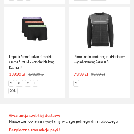
Emporio Armani bokserki męskie
Pierre Cardin sweter męski dzianinowy
czarne 3 sztuki – komplet bielizny,
węgiel drzewny, Rozmiar S
Rozmiar M
139.99 zł
79.99 zł
179.99 zł
99.99 zł
S
XL
M
L
S
XXL
Gwarancja szybkiej dostawy
Nasze zamówienia wysyłamy w ciągu jednego dnia roboczego
Bezpieczne transakcje payU