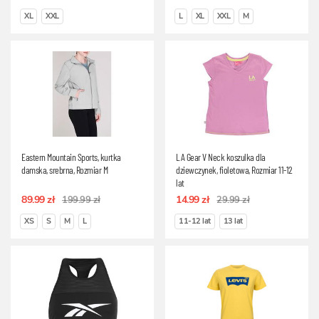
XL
XXL
L
XL
XXL
M
Eastern Mountain Sports, kurtka
LA Gear V Neck koszulka dla
damska, srebrna, Rozmiar M
dziewczynek, fioletowa, Rozmiar 11-12
lat
89.99 zł
14.99 zł
199.99 zł
29.99 zł
XS
S
M
L
11-12 lat
13 lat