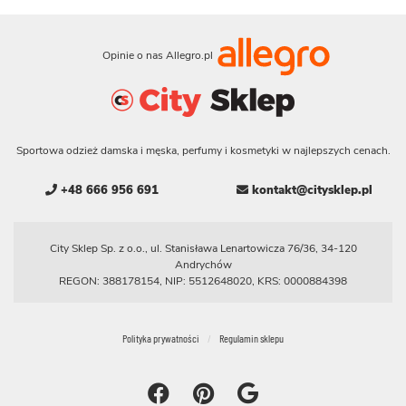
Opinie o nas Allegro.pl
Sportowa odzież damska i męska, perfumy i kosmetyki w najlepszych cenach.
+48 666 956 691
kontakt@citysklep.pl
City Sklep Sp. z o.o., ul. Stanisława Lenartowicza 76/36, 34-120
Andrychów
REGON: 388178154, NIP: 5512648020, KRS: 0000884398
Polityka prywatności
Regulamin sklepu