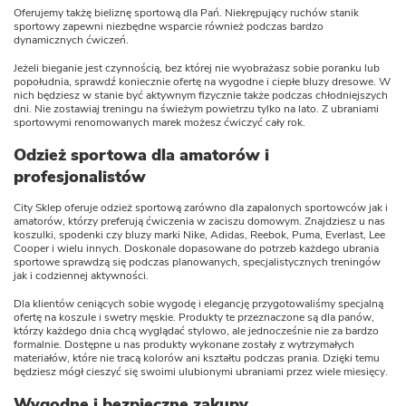
Oferujemy takżę bieliznę sportową dla Pań. Niekrępujący ruchów stanik
sportowy zapewni niezbędne wsparcie również podczas bardzo
dynamicznych ćwiczeń.
Jeżeli bieganie jest czynnością, bez której nie wyobrażasz sobie poranku lub
popołudnia, sprawdź koniecznie ofertę na wygodne i ciepłe bluzy dresowe. W
nich będziesz w stanie być aktywnym fizycznie także podczas chłodniejszych
dni. Nie zostawiaj treningu na świeżym powietrzu tylko na lato. Z ubraniami
sportowymi renomowanych marek możesz ćwiczyć cały rok.
Odzież sportowa dla amatorów i
profesjonalistów
City Sklep oferuje odzież sportową zarówno dla zapalonych sportowców jak i
amatorów, którzy preferują ćwiczenia w zaciszu domowym. Znajdziesz u nas
koszulki, spodenki czy bluzy marki Nike, Adidas, Reebok, Puma, Everlast, Lee
Cooper i wielu innych. Doskonale dopasowane do potrzeb każdego ubrania
sportowe sprawdzą się podczas planowanych, specjalistycznych treningów
jak i codziennej aktywności.
Dla klientów ceniących sobie wygodę i elegancję przygotowaliśmy specjalną
ofertę na koszule i swetry męskie. Produkty te przeznaczone są dla panów,
którzy każdego dnia chcą wyglądać stylowo, ale jednocześnie nie za bardzo
formalnie. Dostępne u nas produkty wykonane zostały z wytrzymałych
materiałów, które nie tracą kolorów ani kształtu podczas prania. Dzięki temu
będziesz mógł cieszyć się swoimi ulubionymi ubraniami przez wiele miesięcy.
Wygodne i bezpieczne zakupy