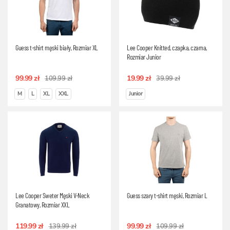
Guess t-shirt męski biały, Rozmiar XL
Lee Cooper Knitted, czapka, czarna,
Rozmiar Junior
99.99 zł
19.99 zł
109.99 zł
39.99 zł
M
L
XL
XXL
Junior
Lee Cooper Sweter Męski V-Neck
Guess szary t-shirt męski, Rozmiar L
Granatowy, Rozmiar XXL
119.99 zł
99.99 zł
139.99 zł
109.99 zł