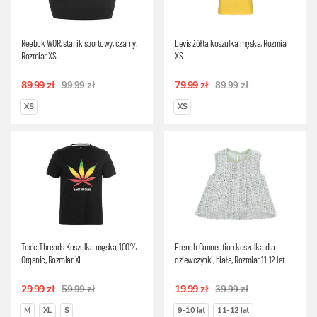
Reebok WOR, stanik sportowy, czarny,
Levis żółta koszulka męska, Rozmiar
Rozmiar XS
XS
89.99 zł
79.99 zł
99.99 zł
89.99 zł
XS
XS
Toxic Threads Koszulka męska, 100%
French Connection koszulka dla
Organic, Rozmiar XL
dziewczynki, biała, Rozmiar 11-12 lat
29.99 zł
19.99 zł
59.99 zł
39.99 zł
M
XL
S
9-10 lat
11-12 lat