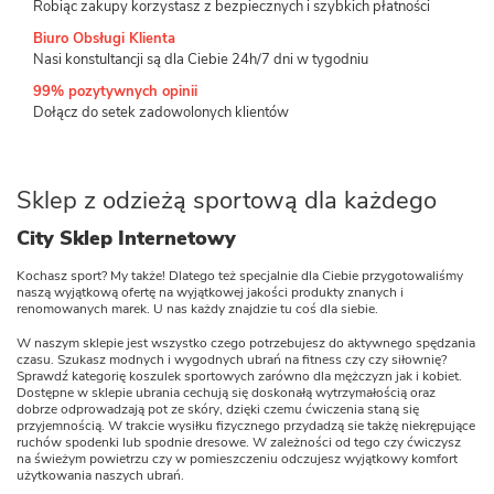
Robiąc zakupy korzystasz z bezpiecznych i szybkich płatności
Biuro Obsługi Klienta
Nasi konstultancji są dla Ciebie 24h/7 dni w tygodniu
99% pozytywnych opinii
Dołącz do setek zadowolonych klientów
Sklep z odzieżą sportową dla każdego
City Sklep Internetowy
Kochasz sport? My także! Dlatego też specjalnie dla Ciebie przygotowaliśmy
naszą wyjątkową ofertę na wyjątkowej jakości produkty znanych i
renomowanych marek. U nas każdy znajdzie tu coś dla siebie.
W naszym sklepie jest wszystko czego potrzebujesz do aktywnego spędzania
czasu. Szukasz modnych i wygodnych ubrań na fitness czy czy siłownię?
Sprawdź kategorię koszulek sportowych zarówno dla mężczyzn jak i kobiet.
Dostępne w sklepie ubrania cechują się doskonałą wytrzymałością oraz
dobrze odprowadzają pot ze skóry, dzięki czemu ćwiczenia staną się
przyjemnością. W trakcie wysiłku fizycznego przydadzą sie takżę niekrępujące
ruchów spodenki lub spodnie dresowe. W zależności od tego czy ćwiczysz
na świeżym powietrzu czy w pomieszczeniu odczujesz wyjątkowy komfort
użytkowania naszych ubrań.