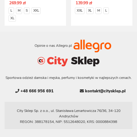
269.99 zł
139.99 zł
L
M
S
XXL
XXL
XL
M
L
XL
Opinie o nas Allegro.pl
Sportowa odzież damska i męska, perfumy i kosmetyki w najlepszych cenach.
+48 666 956 691
kontakt@citysklep.pl
City Sklep Sp. z o.o., ul. Stanisława Lenartowicza 76/36, 34-120
Andrychów
REGON: 388178154, NIP: 5512648020, KRS: 0000884398