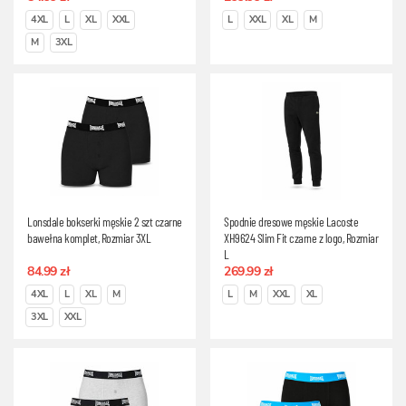
4XL
L
XL
XXL
L
XXL
XL
M
M
3XL
Lonsdale bokserki męskie 2 szt czarne
Spodnie dresowe męskie Lacoste
bawełna komplet, Rozmiar 3XL
XH9624 Slim Fit czarne z logo, Rozmiar
L
84.99 zł
269.99 zł
4XL
L
XL
M
L
M
XXL
XL
3XL
XXL