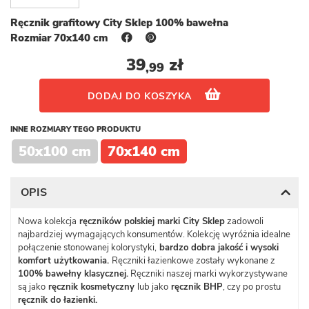
Ręcznik grafitowy City Sklep 100% bawełna
Rozmiar 70x140 cm
39
zł
,99
DODAJ DO KOSZYKA
INNE ROZMIARY TEGO PRODUKTU
50x100 cm
70x140 cm
OPIS
Nowa kolekcja
ręczników polskiej marki City Sklep
zadowoli
najbardziej wymagających konsumentów. Kolekcję wyróżnia idealne
połączenie stonowanej kolorystyki,
bardzo dobra jakość i wysoki
komfort użytkowania.
Ręczniki łazienkowe zostały wykonane z
100% bawełny klasycznej.
Ręczniki naszej marki wykorzystywane
są jako
ręcznik kosmetyczny
lub jako
ręcznik
BHP
, czy po prostu
ręcznik do łazienki.