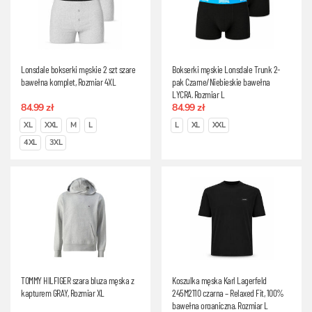
Lonsdale bokserki męskie 2 szt szare
Bokserki męskie Lonsdale Trunk 2-
bawełna komplet, Rozmiar 4XL
pak Czarne/Niebieskie bawełna
LYCRA, Rozmiar L
84.99 zł
84.99 zł
XL
XXL
M
L
L
XL
XXL
4XL
3XL
TOMMY HILFIGER szara bluza męska z
Koszulka męska Karl Lagerfeld
kapturem GRAY, Rozmiar XL
245M2110 czarna – Relaxed Fit, 100%
bawełna organiczna, Rozmiar L