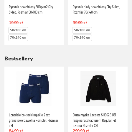
Ręcznik bawełniany 500g/m2 City
Ręcznik biały bawełniany City Sklep,
Sklep, Rozmiar 50x100 cm
Rozmiar 70x140 cm
19.99 zł
39.99 zł
50x100 cm
50x100 cm
70x140 cm
70x140 cm
Bestsellery
Lonsdale bokserki męskie 2 szt
Bluza męska Lacoste SH9626 031
granatowe bawełna komplet, Rozmiar
rozpinana z kapturem Regular Fit
3XL
czarna, Rozmiar XXL
84.99 zł
299.99 zł