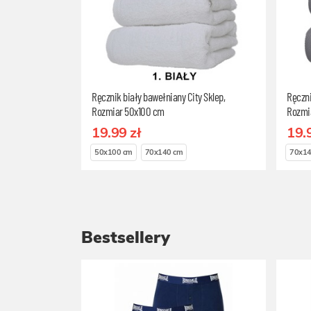
Ręcznik biały bawełniany City Sklep,
Ręczni
Rozmiar 50x100 cm
Rozmi
19.99 zł
19.
50x100 cm
70x140 cm
70x14
Bestsellery