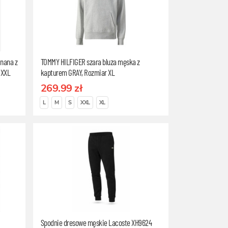
inana z
TOMMY HILFIGER szara bluza męska z
 XXL
kapturem GRAY, Rozmiar XL
269.99 zł
L
M
S
XXL
XL
Spodnie dresowe męskie Lacoste XH9624