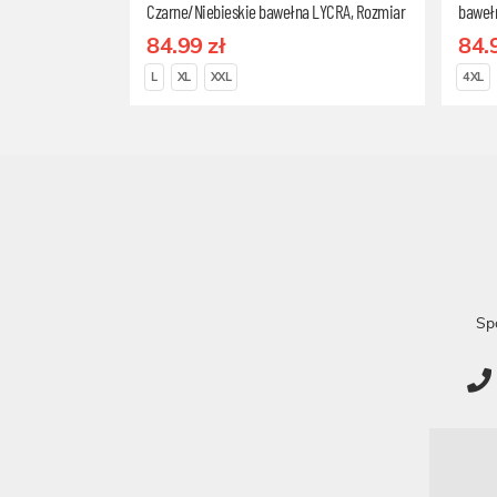
Czarne/Niebieskie bawełna LYCRA, Rozmiar
baweł
L
84.99 zł
84.
L
XL
XXL
4XL
Sp