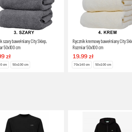
k szary bawełniany City Sklep,
Ręcznik kremowy bawełniany City Skl
ar 50x100 cm
Rozmiar 50x100 cm
99 zł
19.99 zł
0 cm
50x100 cm
70x140 cm
50x100 cm