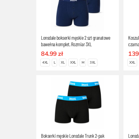
Lonsdale bokserki męskie 2 szt granatowe
Koszul
bawełna komplet, Rozmiar 3XL
czarna
organi
84.99 zł
139
4XL
L
XL
XXL
M
3XL
XXL
Bokserki męskie Lonsdale Trunk 2-pak
Lonsda