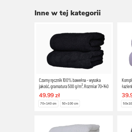
Inne w tej kategorii
Czarny ręcznik 100% bawełna – wysoka
Komple
jakość, gramatura 500 g/m², Rozmiar 70×140
łazie
cm
49.99 zł
39.
70×140 cm
50×100 cm
50x10