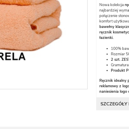
Nowa kolekcja
rę
najbardziej wyma
połączenie stonow
komfort użytkowa
bawełny klasycz
ręcznik kosmety
łazienki.
100% bawe
Rozmiar 5
2 szt. ZE
Gramatura
Produkt Po
Ręcznik idealny 
reklamowy z logo
naniesienia logo 
SZCZEGÓŁY