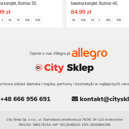
na komplet, Rozmiar 3XL
bawełna komplet, Rozmiar 4XL
99 zł
84.99 zł
L
XL
M
3XL
XXL
XL
XXL
M
L
4XL
3XL
Opinie o nas Allegro.pl
ortowa odzież damska i męska, perfumy i kosmetyki w najlepszych cena
+48 666 956 691
kontakt@cityskl
City Sklep Sp. z o.o., ul. Stanisława Lenartowicza 76/36, 34-120 Andrychów
REGON: 388178154, NIP: 5512648020, KRS: 0000884398