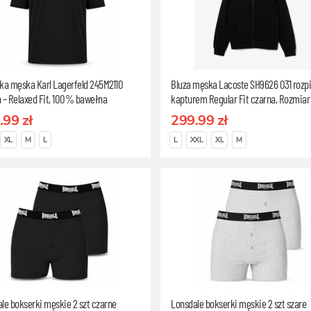
ka męska Karl Lagerfeld 245M2110
Bluza męska Lacoste SH9626 031 rozp
 – Relaxed Fit, 100% bawełna
kapturem Regular Fit czarna, Rozmiar
czna, Rozmiar L
.99 zł
299.99 zł
XL
M
L
L
XXL
XL
M
le bokserki męskie 2 szt czarne
Lonsdale bokserki męskie 2 szt szare