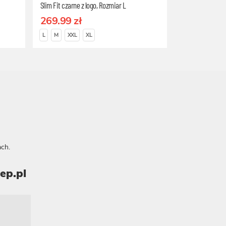
Slim Fit czarne z logo, Rozmiar L
269.99 zł
L
M
XXL
XL
ch.
ep.pl