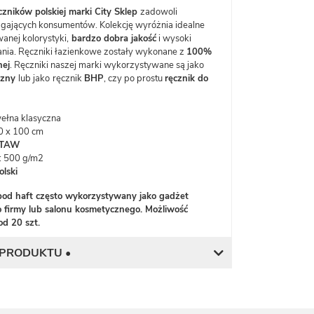
czników polskiej marki City Sklep
zadowoli
gających konsumentów. Kolekcję wyróżnia idealne
anej kolorystyki,
bardzo dobra jakość
i wysoki
nia. Ręczniki łazienkowe zostały wykonane z
100%
nej
. Ręczniki naszej marki wykorzystywane są jako
czny
lub jako
ręcznik
BHP
, czy po prostu
ręcznik do
łna klasyczna
0 x 100 cm
STAW
: 500 g/m2
lski
pod haft często wykorzystywany jako gadżet
 firmy lub salonu kosmetycznego. Możliwość
od 20 szt.
 PRODUKTU •