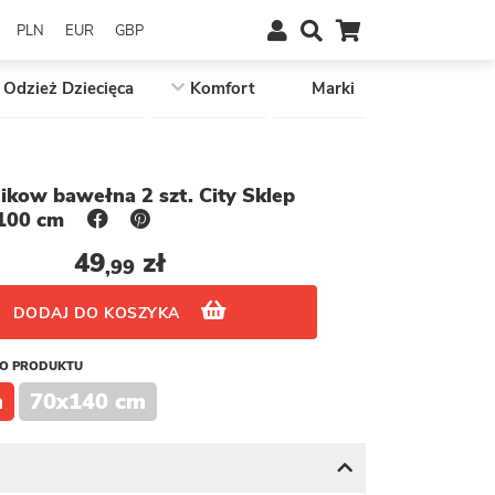
PLN
EUR
GBP
Odzież Dziecięca
Komfort
Marki
ikow bawełna 2 szt. City Sklep
x100 cm
49
zł
,99
DODAJ DO KOSZYKA
GO PRODUKTU
m
70x140 cm