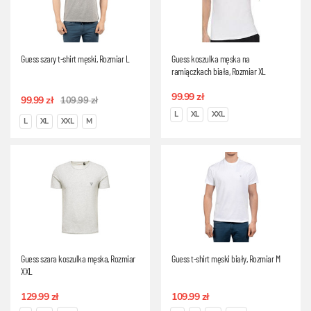
Guess szary t-shirt męski, Rozmiar L
Guess koszulka męska na
ramiączkach biała, Rozmiar XL
99.99 zł
99.99 zł
109.99 zł
L
XL
XXL
L
XL
XXL
M
Guess szara koszulka męska, Rozmiar
Guess t-shirt męski biały, Rozmiar M
XXL
129.99 zł
109.99 zł