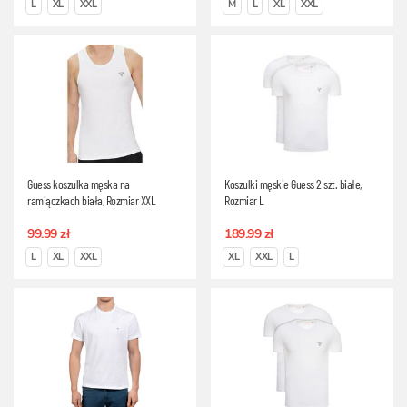
L
XL
XXL
M
L
XL
XXL
Guess koszulka męska na
Koszulki męskie Guess 2 szt. białe,
ramiączkach biała, Rozmiar XXL
Rozmiar L
99.99 zł
189.99 zł
L
XL
XXL
XL
XXL
L