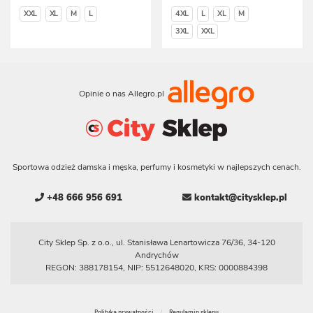
XXL
XL
M
L
4XL
L
XL
M
3XL
XXL
Opinie o nas Allegro.pl
Sportowa odzież damska i męska, perfumy i kosmetyki w najlepszych cenach.
+48 666 956 691
kontakt@citysklep.pl
City Sklep Sp. z o.o., ul. Stanisława Lenartowicza 76/36, 34-120
Andrychów
REGON: 388178154, NIP: 5512648020, KRS: 0000884398
Polityka prywatności
Regulamin sklepu