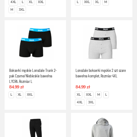
4XL
L
XL
XXL
L
XXL
XL
M
M
3XL
Bokserki męskie Lonsdale Trunk 2-
Lonsdale bokserki męskie 2 szt szare
pak Czarne/Niebieskie bawełna
bawełna komplet, Rozmiar 4XL
LYCRA, Rozmiar L
84.99 zł
84.99 zł
L
XL
XXL
XL
XXL
M
L
4XL
3XL