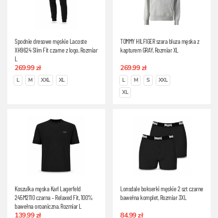
Spodnie dresowe męskie Lacoste
TOMMY HILFIGER szara bluza męska z
XH9624 Slim Fit czarne z logo, Rozmiar
kapturem GRAY, Rozmiar XL
L
269.99 zł
269.99 zł
L
M
XXL
XL
L
M
S
XXL
XL
Koszulka męska Karl Lagerfeld
Lonsdale bokserki męskie 2 szt czarne
245M2110 czarna – Relaxed Fit, 100%
bawełna komplet, Rozmiar 3XL
bawełna organiczna, Rozmiar L
139.99 zł
84.99 zł