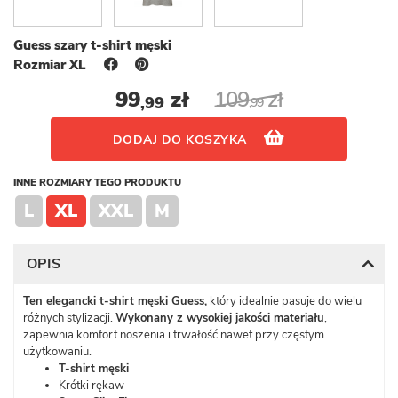
Guess szary t-shirt męski
Rozmiar XL
99
zł
109
zł
,99
,99
DODAJ DO KOSZYKA
INNE ROZMIARY TEGO PRODUKTU
L
XL
XXL
M
OPIS
Ten elegancki t-shirt męski Guess,
który idealnie pasuje do wielu
różnych stylizacji.
Wykonany z wysokiej jakości materiału
,
zapewnia komfort noszenia i trwałość nawet przy częstym
użytkowaniu.
T-shirt męski
Krótki rękaw