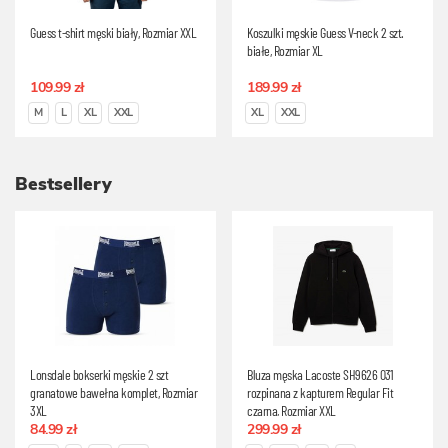
Guess t-shirt męski biały, Rozmiar XXL
Koszulki męskie Guess V-neck 2 szt.
białe, Rozmiar XL
109.99 zł
189.99 zł
M
L
XL
XXL
XL
XXL
Bestsellery
Lonsdale bokserki męskie 2 szt
Bluza męska Lacoste SH9626 031
granatowe bawełna komplet, Rozmiar
rozpinana z kapturem Regular Fit
3XL
czarna, Rozmiar XXL
84.99 zł
299.99 zł