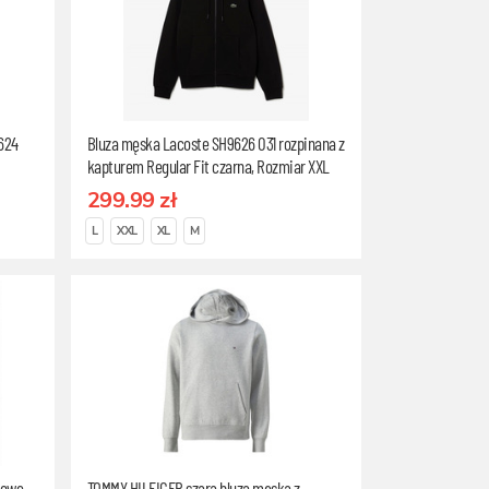
624
Bluza męska Lacoste SH9626 031 rozpinana z
kapturem Regular Fit czarna, Rozmiar XXL
299.99 zł
L
XXL
XL
M
towe
TOMMY HILFIGER szara bluza męska z