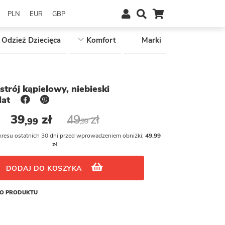
PLN
EUR
GBP
Odzież Dziecięca
Komfort
Marki
trój kąpielowy, niebieski
lat
39
zł
49
zł
,99
,99
kresu ostatnich 30 dni przed wprowadzeniem obniżki:
49.99
zł
DODAJ DO KOSZYKA
GO PRODUKTU