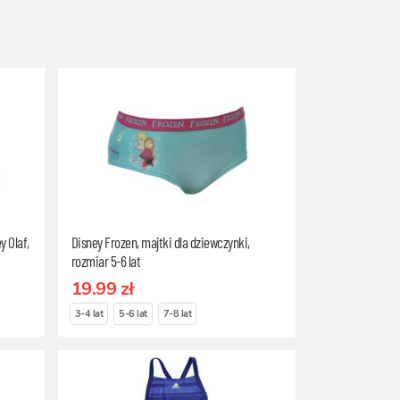
y Olaf,
Disney Frozen, majtki dla dziewczynki,
rozmiar 5-6 lat
19.99 zł
3-4 lat
5-6 lat
7-8 lat