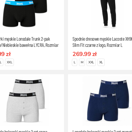
ki męskie Lonsdale Trunk 2-pak
Spodnie dresowe męskie Lacoste XH9
e/Niebieskie bawełna LYCRA, Rozmiar
Slim Fit czarne z logo, Rozmiar L
99 zł
269.99 zł
L
XXL
L
M
XXL
XL
le bokserki męskie 2 szt szare
Lonsdale bokserki męskie 2 szt grana