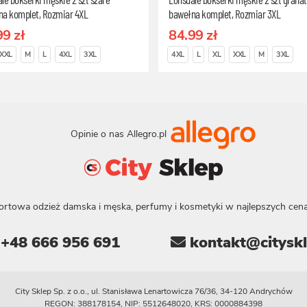
na komplet, Rozmiar 4XL
bawełna komplet, Rozmiar 3XL
99 zł
84.99 zł
XXL
M
L
4XL
3XL
4XL
L
XL
XXL
M
3XL
Opinie o nas Allegro.pl
ortowa odzież damska i męska, perfumy i kosmetyki w najlepszych cena
+48 666 956 691
kontakt@cityskl
City Sklep Sp. z o.o., ul. Stanisława Lenartowicza 76/36, 34-120 Andrychów
REGON: 388178154, NIP: 5512648020, KRS: 0000884398