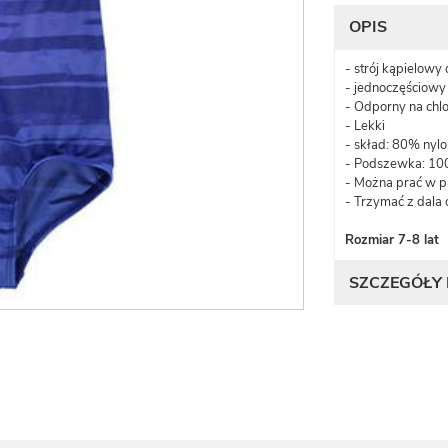
OPIS
- strój kąpielowy
- jednoczęściowy
- Odporny na chlo
- Lekki
- skład: 80% nyl
- Podszewka: 100
- Można prać w p
- Trzymać z dala 
Rozmiar 7-8 lat
SZCZEGÓŁY