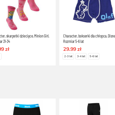
ter, skarpetki dziecięce, Minion Girl,
Character, bokserki dla chłopca, Disne
r 31-34
Rozmiar 5-6 lat
99 zł
29.99 zł
2-3 lat
3-4 lat
5-6 lat