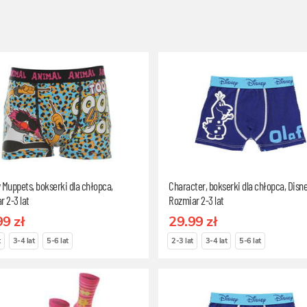
 Muppets, bokserki dla chłopca,
Character, bokserki dla chłopca, Disne
r 2-3 lat
Rozmiar 2-3 lat
99 zł
29.99 zł
t
3-4 lat
5-6 lat
2-3 lat
3-4 lat
5-6 lat