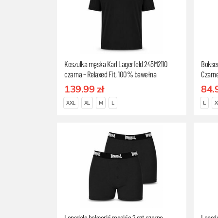
Koszulka męska Karl Lagerfeld 245M2110
Bokser
czarna – Relaxed Fit, 100% bawełna
Czarn
organiczna, Rozmiar L
L
139.99 zł
84.
XXL
XL
M
L
L
X
Lonsdale bokserki męskie 2 szt czarne
Lonsda