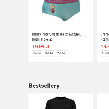
Disney Frozen, majtki dla dziewczynki,
Charac
Rozmiar 3-4 lat
Rozmia
19.99 zł
19.
3-4 lat
5-6 lat
7-8 lat
31-34
Bestsellery