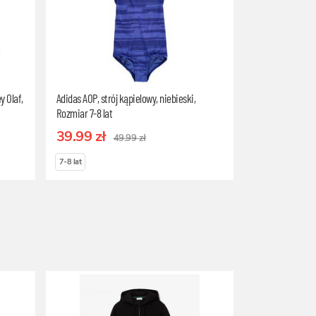
y Olaf,
Adidas AOP, strój kąpielowy, niebieski,
Rozmiar 7-8 lat
39.99 zł
49.99 zł
7-8 lat