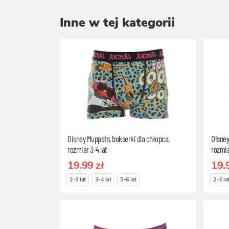
Inne w tej kategorii
Disney Muppets, bokserki dla chłopca,
Disney
rozmiar 3-4 lat
rozmia
19.99 zł
19.
2-3 lat
3-4 lat
5-6 lat
2-3 la