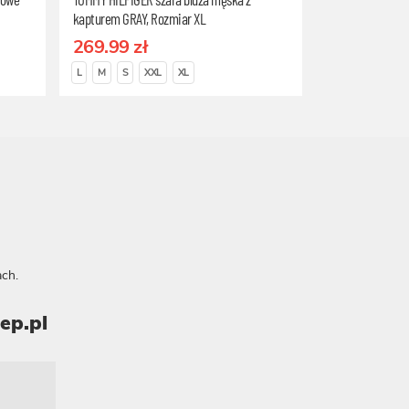
kapturem GRAY, Rozmiar XL
269.99 zł
L
M
S
XXL
XL
ch.
ep.pl