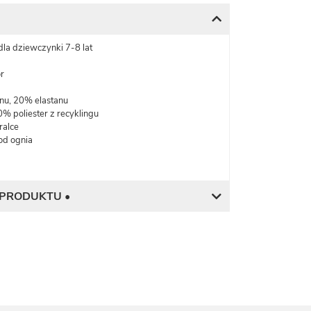
 dla dziewczynki 7-8 lat
r
onu, 20% elastanu
% poliester z recyklingu
ralce
od ognia
 PRODUKTU •