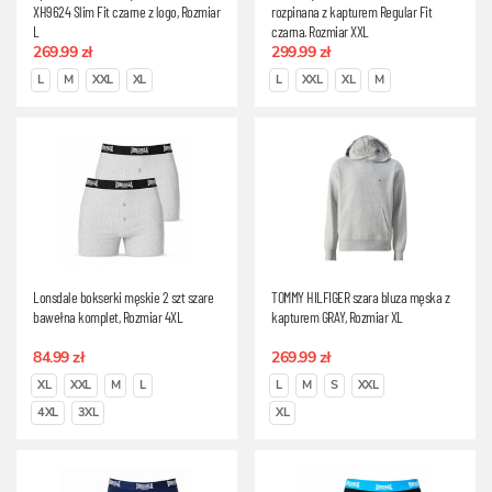
XH9624 Slim Fit czarne z logo, Rozmiar
rozpinana z kapturem Regular Fit
L
czarna, Rozmiar XXL
269.99 zł
299.99 zł
L
M
XXL
XL
L
XXL
XL
M
Lonsdale bokserki męskie 2 szt szare
TOMMY HILFIGER szara bluza męska z
bawełna komplet, Rozmiar 4XL
kapturem GRAY, Rozmiar XL
84.99 zł
269.99 zł
XL
XXL
M
L
L
M
S
XXL
4XL
3XL
XL