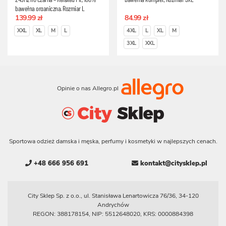
bawełna organiczna, Rozmiar L
139.99 zł
84.99 zł
XXL
XL
M
L
4XL
L
XL
M
3XL
XXL
Opinie o nas Allegro.pl
Sportowa odzież damska i męska, perfumy i kosmetyki w najlepszych cenach.
+48 666 956 691
kontakt@citysklep.pl
City Sklep Sp. z o.o., ul. Stanisława Lenartowicza 76/36, 34-120
Andrychów
REGON: 388178154, NIP: 5512648020, KRS: 0000884398