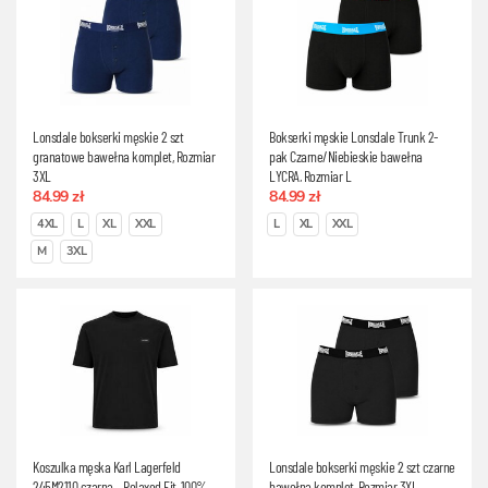
Lonsdale bokserki męskie 2 szt
Bokserki męskie Lonsdale Trunk 2-
granatowe bawełna komplet, Rozmiar
pak Czarne/Niebieskie bawełna
3XL
LYCRA, Rozmiar L
84.99 zł
84.99 zł
4XL
L
XL
XXL
L
XL
XXL
M
3XL
Koszulka męska Karl Lagerfeld
Lonsdale bokserki męskie 2 szt czarne
245M2110 czarna – Relaxed Fit, 100%
bawełna komplet, Rozmiar 3XL