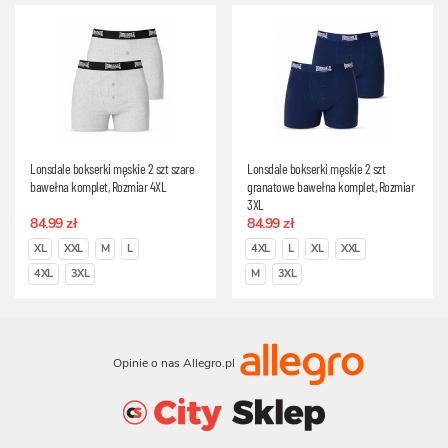
Lonsdale bokserki męskie 2 szt szare
Lonsdale bokserki męskie 2 szt
bawełna komplet, Rozmiar 4XL
granatowe bawełna komplet, Rozmiar
3XL
84.99 zł
84.99 zł
XL
XXL
M
L
4XL
L
XL
XXL
4XL
3XL
M
3XL
Opinie o nas Allegro.pl