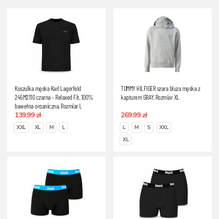
Koszulka męska Karl Lagerfeld
TOMMY HILFIGER szara bluza męska z
245M2110 czarna – Relaxed Fit, 100%
kapturem GRAY, Rozmiar XL
bawełna organiczna, Rozmiar L
139.99 zł
269.99 zł
XXL
XL
M
L
L
M
S
XXL
XL