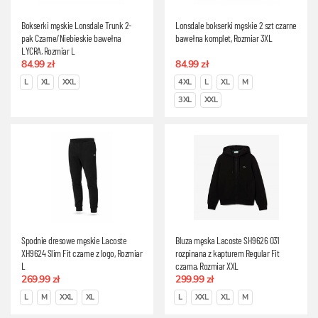
Bokserki męskie Lonsdale Trunk 2-
Lonsdale bokserki męskie 2 szt czarne
pak Czarne/Niebieskie bawełna
bawełna komplet, Rozmiar 3XL
LYCRA, Rozmiar L
84.99 zł
84.99 zł
L
XL
XXL
4XL
L
XL
M
3XL
XXL
Spodnie dresowe męskie Lacoste
Bluza męska Lacoste SH9626 031
XH9624 Slim Fit czarne z logo, Rozmiar
rozpinana z kapturem Regular Fit
L
czarna, Rozmiar XXL
269.99 zł
299.99 zł
L
M
XXL
XL
L
XXL
XL
M