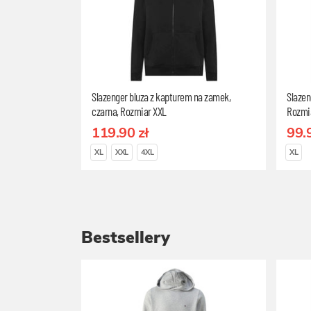
Slazenger bluza z kapturem na zamek,
Slazen
czarna, Rozmiar XXL
Rozmi
119.90 zł
99.
XL
XXL
4XL
XL
Bestsellery