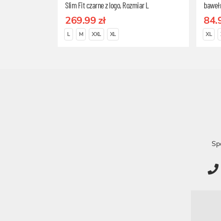
Slim Fit czarne z logo, Rozmiar L
baweł
269.99 zł
84.
L
M
XXL
XL
XL
Sp