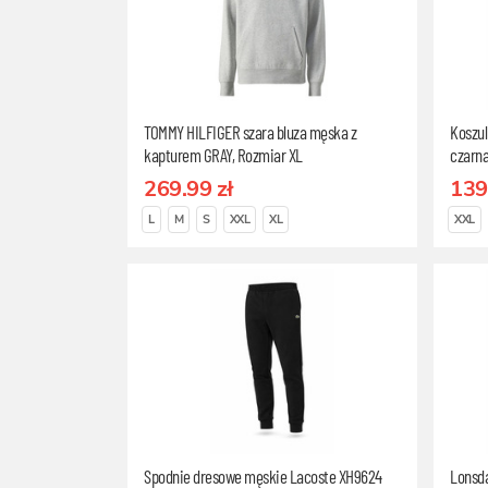
TOMMY HILFIGER szara bluza męska z
Koszul
kapturem GRAY, Rozmiar XL
czarna
organi
269.99 zł
139
L
M
S
XXL
XL
XXL
Spodnie dresowe męskie Lacoste XH9624
Lonsda