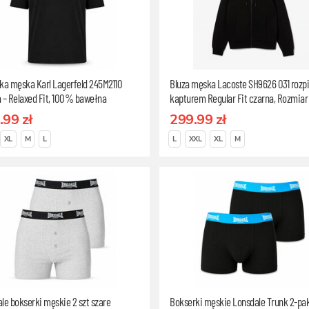
ka męska Karl Lagerfeld 245M2110
Bluza męska Lacoste SH9626 031 rozp
 – Relaxed Fit, 100% bawełna
kapturem Regular Fit czarna, Rozmiar
czna, Rozmiar L
.99 zł
299.99 zł
XL
M
L
L
XXL
XL
M
le bokserki męskie 2 szt szare
Bokserki męskie Lonsdale Trunk 2-pa