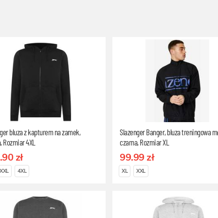
ger bluza z kapturem na zamek,
Slazenger Banger, bluza treningowa 
, Rozmiar 4XL
czarna, Rozmiar XL
.90 zł
99.99 zł
XXL
4XL
XL
XXL