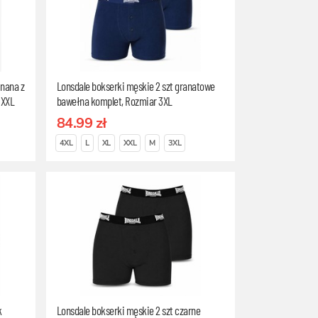
inana z
Lonsdale bokserki męskie 2 szt granatowe
 XXL
bawełna komplet, Rozmiar 3XL
84.99 zł
4XL
L
XL
XXL
M
3XL
k
Lonsdale bokserki męskie 2 szt czarne