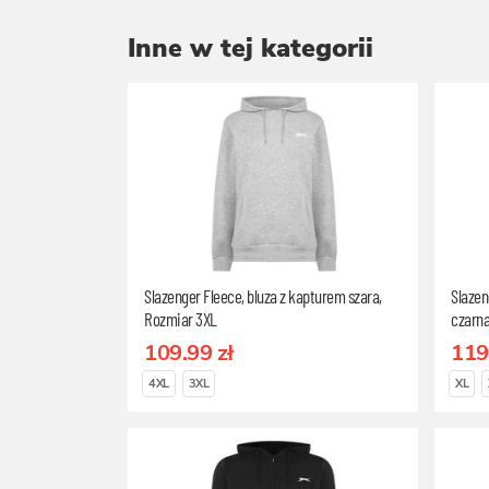
Inne w tej kategorii
Slazenger Fleece, bluza z kapturem szara,
Slazen
Rozmiar 3XL
czarna
109.99 zł
119
4XL
3XL
XL