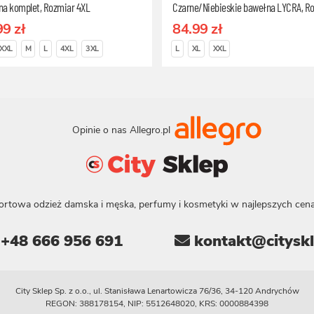
na komplet, Rozmiar 4XL
Czarne/Niebieskie bawełna LYCRA, R
L
99 zł
84.99 zł
XXL
M
L
4XL
3XL
L
XL
XXL
Opinie o nas Allegro.pl
ortowa odzież damska i męska, perfumy i kosmetyki w najlepszych cena
+48 666 956 691
kontakt@cityskl
City Sklep Sp. z o.o., ul. Stanisława Lenartowicza 76/36, 34-120 Andrychów
REGON: 388178154, NIP: 5512648020, KRS: 0000884398