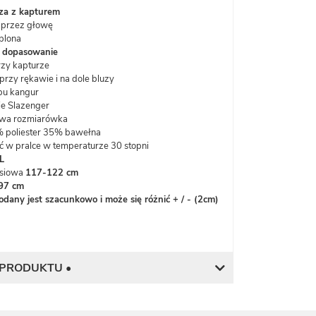
za z kapturem
przez głowę
plona
 dopasowanie
rzy kapturze
przy rękawie i na dole bluzy
pu kangur
e Slazenger
wa rozmiarówka
% poliester 35% bawełna
 w pralce w temperaturze 30 stopni
L
rsiowa
117-122 cm
 97 cm
dany jest szacunkowo i może się różnić + / - (2cm)
 PRODUKTU •