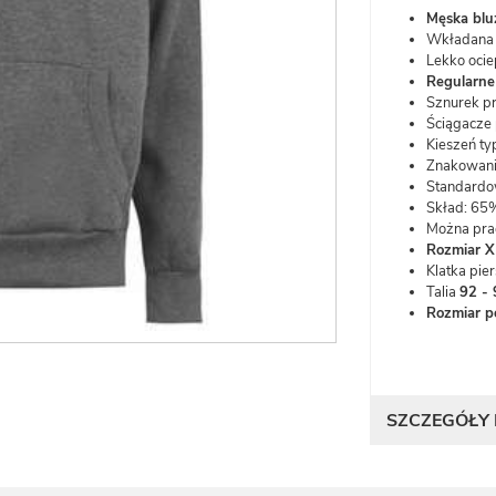
Męska blu
Wkładana 
Lekko ocie
Regularne
Sznurek p
Ściągacze 
Kieszeń ty
Znakowani
Standardo
Skład: 65
Można prać
Rozmiar X
Klatka pie
Talia
92 -
Rozmiar po
SZCZEGÓŁY