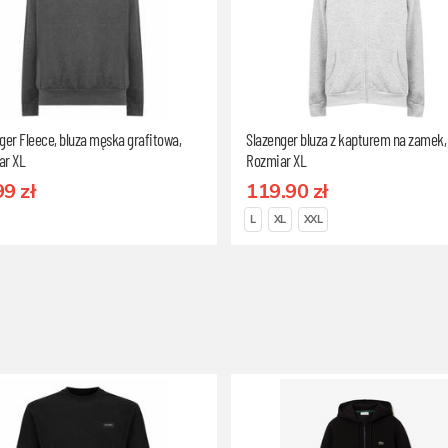
ger Fleece, bluza męska grafitowa,
Slazenger bluza z kapturem na zamek, 
ar XL
Rozmiar XL
99 zł
119.90 zł
L
XL
XXL