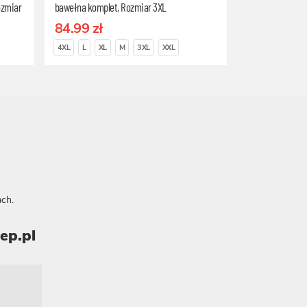
ozmiar
bawełna komplet, Rozmiar 3XL
84.99 zł
4XL
L
XL
M
3XL
XXL
ch.
ep.pl