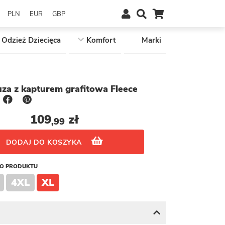
PLN
EUR
GBP
Odzież Dziecięca
Komfort
Marki
uza z kapturem grafitowa Fleece
109
zł
,99
DODAJ DO KOSZYKA
GO PRODUKTU
4XL
XL