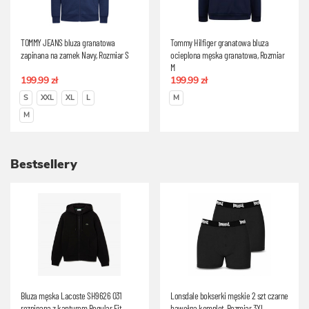
TOMMY JEANS bluza granatowa
Tommy Hilfiger granatowa bluza
zapinana na zamek Navy, Rozmiar S
ocieplona męska granatowa, Rozmiar
M
199.99 zł
199.99 zł
S
XXL
XL
L
M
M
Bestsellery
Bluza męska Lacoste SH9626 031
Lonsdale bokserki męskie 2 szt czarne
rozpinana z kapturem Regular Fit
bawełna komplet, Rozmiar 3XL