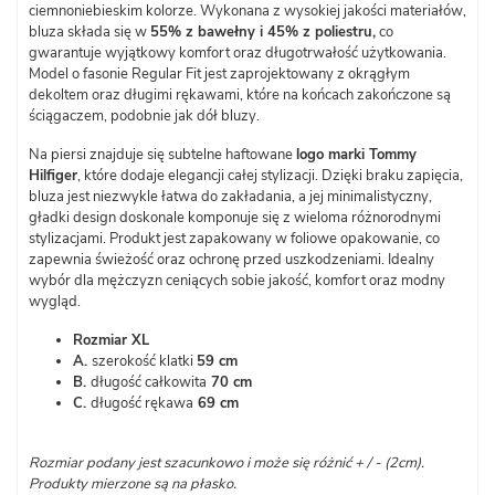
ciemnoniebieskim kolorze. Wykonana z wysokiej jakości materiałów,
bluza składa się w
55% z bawełny i 45% z poliestru,
co
gwarantuje wyjątkowy komfort oraz długotrwałość użytkowania.
Model o fasonie Regular Fit jest zaprojektowany z okrągłym
dekoltem oraz długimi rękawami, które na końcach zakończone są
ściągaczem, podobnie jak dół bluzy.
Na piersi znajduje się subtelne haftowane
logo marki Tommy
Hilfiger
, które dodaje elegancji całej stylizacji. Dzięki braku zapięcia,
bluza jest niezwykle łatwa do zakładania, a jej minimalistyczny,
gładki design doskonale komponuje się z wieloma różnorodnymi
stylizacjami. Produkt jest zapakowany w foliowe opakowanie, co
zapewnia świeżość oraz ochronę przed uszkodzeniami. Idealny
wybór dla mężczyzn ceniących sobie jakość, komfort oraz modny
wygląd.
Rozmiar XL
A.
szerokość klatki
59 cm
B.
długość całkowita
70 cm
C.
długość rękawa
69 cm
Rozmiar podany jest szacunkowo i może się różnić + / - (2cm).
Produkty mierzone są na płasko.