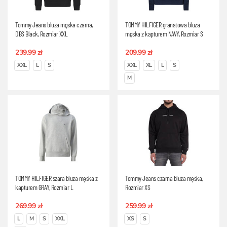
Tommy Jeans bluza męska czarna,
TOMMY HILFIGER granatowa bluza
DBS Black, Rozmiar XXL
męska z kapturem NAVY, Rozmiar S
239.99 zł
209.99 zł
XXL
L
S
XXL
XL
L
S
M
TOMMY HILFIGER szara bluza męska z
Tommy Jeans czarna bluza męska,
kapturem GRAY, Rozmiar L
Rozmiar XS
269.99 zł
259.99 zł
L
M
S
XXL
XS
S