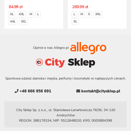
84.99 zł
269.99 zł
XL
XXL
M
L
L
M
S
XXL
4XL
3XL
XL
Opinie o nas Allegro.pl
Sportowa odzież damska i męska, perfumy i kosmetyki w najlepszych cenach.
+48 666 956 691
kontakt@citysklep.pl
City Sklep Sp. z o.o., ul. Stanisława Lenartowicza 76/36, 34-120
Andrychów
REGON: 388178154, NIP: 5512648020, KRS: 0000884398