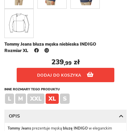
Tommy Jeans bluza męska niebieska INDIGO
Rozmiar XL
239
zł
,99
DODAJ DO KOSZYKA
INNE ROZMIARY TEGO PRODUKTU
L
M
XXL
XL
S
OPIS
Tommy Jeans
prezentuje męską
bluzę INDIGO
w eleganckim