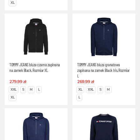
XL
TOMMY JEANS bluza czarna zapinana
TOMMY JEANS bluza granatowa
na zamek Black, Rozmiar XL
zapinana na zamek Black Iris, Rozmiar
L
279.99 zł
269.99 zł
XXL
S
M
L
XL
XXL
S
M
XL
L