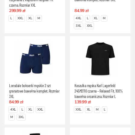
czarna, Rozmiar XXL
299.99 zł
84.99 zł
L
XXL
XL
M
4XL
L
XL
M
3XL
XXL
Lonsdale bokserki męskie 2 szt
Koszulka męska Karl Lagerfeld
granatowe bawełna komplet, Rozmiar
245M2110 czarna – Relaxed Fit, 100%
3XL
bawełna organiczna, Rozmiar L
84.99 zł
139.99 zł
4XL
L
XL
XXL
XXL
XL
M
L
M
3XL