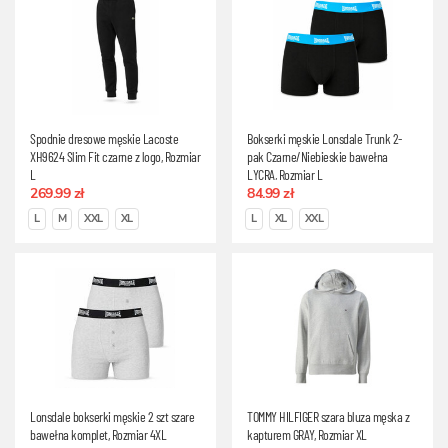
Spodnie dresowe męskie Lacoste
Bokserki męskie Lonsdale Trunk 2-
XH9624 Slim Fit czarne z logo, Rozmiar
pak Czarne/Niebieskie bawełna
L
LYCRA, Rozmiar L
269.99 zł
84.99 zł
L
M
XXL
XL
L
XL
XXL
Lonsdale bokserki męskie 2 szt szare
TOMMY HILFIGER szara bluza męska z
bawełna komplet, Rozmiar 4XL
kapturem GRAY, Rozmiar XL