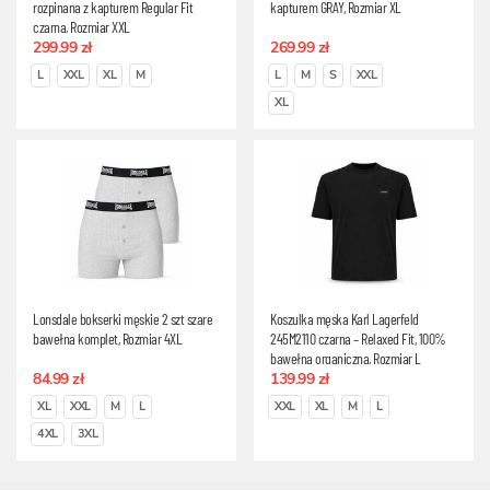
rozpinana z kapturem Regular Fit
kapturem GRAY, Rozmiar XL
czarna, Rozmiar XXL
299.99 zł
269.99 zł
L
XXL
XL
M
L
M
S
XXL
XL
Lonsdale bokserki męskie 2 szt szare
Koszulka męska Karl Lagerfeld
bawełna komplet, Rozmiar 4XL
245M2110 czarna – Relaxed Fit, 100%
bawełna organiczna, Rozmiar L
84.99 zł
139.99 zł
XL
XXL
M
L
XXL
XL
M
L
4XL
3XL