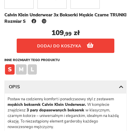
Calvin Klein Underwear 3x Bokserki Męskie Czarne TRUNKI
Rozmiar S
109
zł
,99
DODAJ DO KOSZYKA
INNE ROZMIARY TEGO PRODUKTU
S
M
L
OPIS
Postaw na codzienny komfort i ponadczasowy styl z zestawem
męskich bokserek Calvin Klein Underwear.
W komplecie
znajdziesz
3 pary dopasowanych bokserek
w klasycznym,
czarnym kolorze – uniwersalnym i eleganckim, idealnym na każdą
okazję. To niezastąpiony element garderoby każdego
nowoczesnego mężczyzny.