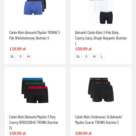
Calvin Klein Bokserki Męskie TRUNKI 3-
Bokserki Calvin Klein 3-Pak Biały,
Pak Wielokolorowy, Rozmiar S
Czarny, Szary, Długie Nogawki, Rozmiar
L
119.99 zł
159.99 zł
XL
S
M
XL
S
M
L
Calvin Klein Bokserki Męskie 3 Pary
Calvin Klein Underwear 3x Bokserki
Czarny 0000U2664G TRUNKI, Rozmiar
Męskie Czarne TRUNKI, Rozmiar S
XL
159.99 zł
109.99 zł