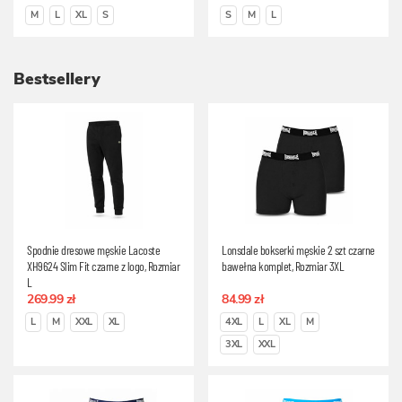
M
L
XL
S
S
M
L
Bestsellery
Spodnie dresowe męskie Lacoste
Lonsdale bokserki męskie 2 szt czarne
XH9624 Slim Fit czarne z logo, Rozmiar
bawełna komplet, Rozmiar 3XL
L
269.99 zł
84.99 zł
L
M
XXL
XL
4XL
L
XL
M
3XL
XXL