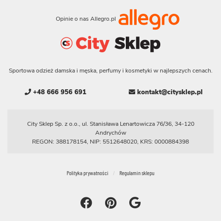
Opinie o nas Allegro.pl
Sportowa odzież damska i męska, perfumy i kosmetyki w najlepszych cenach.
+48 666 956 691
kontakt@citysklep.pl
City Sklep Sp. z o.o., ul. Stanisława Lenartowicza 76/36, 34-120
Andrychów
REGON: 388178154, NIP: 5512648020, KRS: 0000884398
Polityka prywatności
Regulamin sklepu