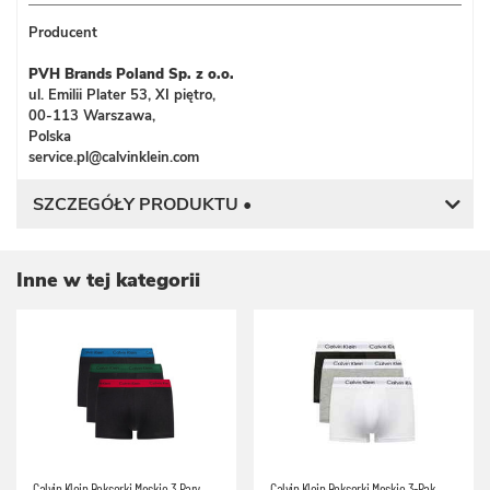
Producent
PVH Brands Poland Sp. z o.o.
ul. Emilii Plater 53, XI piętro,
00-113 Warszawa,
Polska
service.pl@calvinklein.com
SZCZEGÓŁY PRODUKTU •
Inne w tej kategorii
Calvin Klein Bokserki Męskie 3 Pary
Calvin Klein Bokserki Męskie 3-Pak