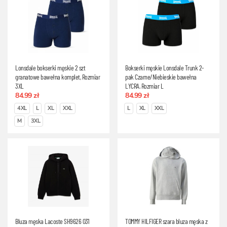
Lonsdale bokserki męskie 2 szt
Bokserki męskie Lonsdale Trunk 2-
granatowe bawełna komplet, Rozmiar
pak Czarne/Niebieskie bawełna
3XL
LYCRA, Rozmiar L
84.99 zł
84.99 zł
4XL
L
XL
XXL
L
XL
XXL
M
3XL
Bluza męska Lacoste SH9626 031
TOMMY HILFIGER szara bluza męska z