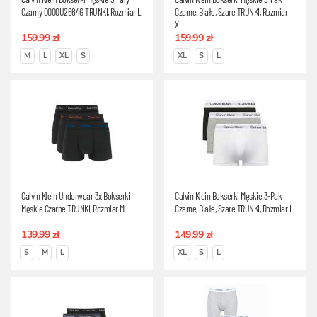
Czarny 0000U2664G TRUNKI, Rozmiar L
Czarne, Białe, Szare TRUNKI, Rozmiar
XL
159.99 zł
159.99 zł
M
L
XL
S
XL
S
L
Calvin Klein Underwear 3x Bokserki
Calvin Klein Bokserki Męskie 3-Pak
Męskie Czarne TRUNKI, Rozmiar M
Czarne, Białe, Szare TRUNKI, Rozmiar L
139.99 zł
149.99 zł
S
M
L
XL
S
L