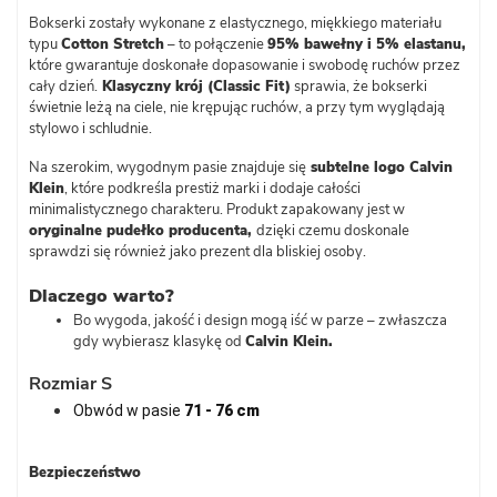
Bokserki zostały wykonane z elastycznego, miękkiego materiału
typu
Cotton Stretch
– to połączenie
95% bawełny i 5% elastanu,
które gwarantuje doskonałe dopasowanie i swobodę ruchów przez
cały dzień.
Klasyczny krój (Classic Fit)
sprawia, że bokserki
świetnie leżą na ciele, nie krępując ruchów, a przy tym wyglądają
stylowo i schludnie.
Na szerokim, wygodnym pasie znajduje się
subtelne
logo Calvin
Klein
, które podkreśla prestiż marki i dodaje całości
minimalistycznego charakteru. Produkt zapakowany jest w
oryginalne pudełko producenta,
dzięki czemu doskonale
sprawdzi się również jako prezent dla bliskiej osoby.
Dlaczego warto?
Bo wygoda, jakość i design mogą iść w parze – zwłaszcza
gdy wybierasz klasykę od
Calvin Klein.
Rozmiar S
Obwód w pasie
71 - 76 cm
Bezpieczeństwo