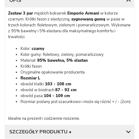
OPIS
Zestaw 3 par
męskich bokserek
Emporio Armani
w kolorze
czarnym. Krótki fason z elastyczną,
sygnowaną gumą
w pasie w
trzech kolorach: fioletowym, zielonym i pomarańczowym. Wykonane
z 95% bawełny i 5% elastanu dla maksymalnego komfortu i
trwałości.
Kolor:
czarny
Kolor gumy: fioletowy, zielony, pomarańczowy
Materiał:
95% bawełna, 5% elastan
Krótki fason
Oryginalne opakowanie producenta
Rozmiar L
obwód klatki
103 - 108 cm
obwód w biodrach
87 - 92 cm
obwód pasa
104 - 109 cm
Rozmiar podany jest szacunkowo i może się różnić + / - (2cm)
Idealne na prezent i codzienne noszenie.
SZCZEGÓŁY PRODUKTU •