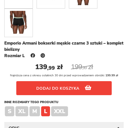
Emporio Armani bokserki męskie czarne 3 sztuki – komplet
bielizny
Rozmiar L
139
zł
199
zł
,99
,99
Najniższa cena z okresu ostatnich 30 dni przed wprowadzeniem obniżki:
199.99 zł
DODAJ DO KOSZYKA
INNE ROZMIARY TEGO PRODUKTU
S
XL
M
L
XXL