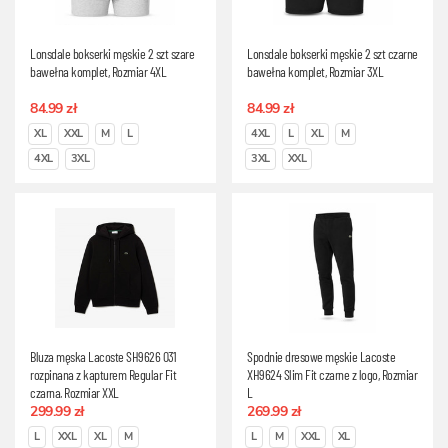
Lonsdale bokserki męskie 2 szt szare
Lonsdale bokserki męskie 2 szt czarne
bawełna komplet, Rozmiar 4XL
bawełna komplet, Rozmiar 3XL
84.99 zł
84.99 zł
XL
XXL
M
L
4XL
L
XL
M
4XL
3XL
3XL
XXL
Bluza męska Lacoste SH9626 031
Spodnie dresowe męskie Lacoste
rozpinana z kapturem Regular Fit
XH9624 Slim Fit czarne z logo, Rozmiar
czarna, Rozmiar XXL
L
299.99 zł
269.99 zł
L
XXL
XL
M
L
M
XXL
XL