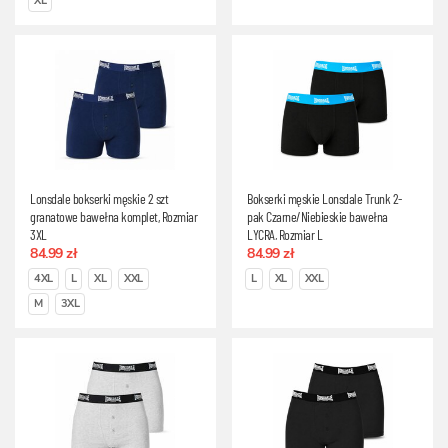
XL
Lonsdale bokserki męskie 2 szt
Bokserki męskie Lonsdale Trunk 2-
granatowe bawełna komplet, Rozmiar
pak Czarne/Niebieskie bawełna
3XL
LYCRA, Rozmiar L
84.99 zł
84.99 zł
4XL
L
XL
XXL
L
XL
XXL
M
3XL