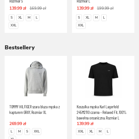
Rozmiar S
Rozmiar L
139.99 zł
139.99 zł
169.99 zł
199.99 zł
S
XL
M
L
S
XL
M
L
XXL
XXL
Bestsellery
TOMMY HILFIGER szara bluza męska z
Koszulka męska Karl Lagerfeld
kapturem GRAY, Rozmiar XL
245M2110 czarna – Relaxed Fit, 100%
bawełna organiczna, Rozmiar L
269.99 zł
139.99 zł
L
M
S
XXL
XXL
XL
M
L