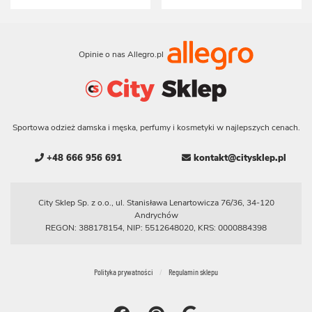
Opinie o nas Allegro.pl
Sportowa odzież damska i męska, perfumy i kosmetyki w najlepszych cenach.
+48 666 956 691
kontakt@citysklep.pl
City Sklep Sp. z o.o., ul. Stanisława Lenartowicza 76/36, 34-120
Andrychów
REGON: 388178154, NIP: 5512648020, KRS: 0000884398
Polityka prywatności
Regulamin sklepu