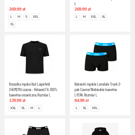
L
269.99 zł
269.99 zł
L
M
S
XXL
L
M
XXL
XL
XL
Koszulka męska Karl Lagerfeld
Bokserki męskie Lonsdale Trunk 2-
245M2110 czarna – Relaxed Fit, 100%
pak Czarne/Niebieskie bawełna
bawełna organiczna, Rozmiar L
LYCRA, Rozmiar L
139.99 zł
84.99 zł
XXL
XL
M
L
L
XL
XXL