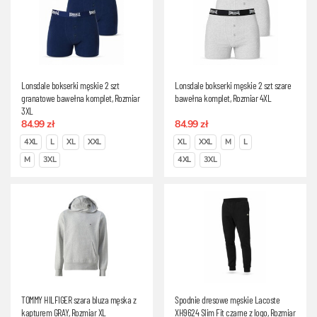
Lonsdale bokserki męskie 2 szt
Lonsdale bokserki męskie 2 szt szare
granatowe bawełna komplet, Rozmiar
bawełna komplet, Rozmiar 4XL
3XL
84.99 zł
84.99 zł
4XL
L
XL
XXL
XL
XXL
M
L
M
3XL
4XL
3XL
TOMMY HILFIGER szara bluza męska z
Spodnie dresowe męskie Lacoste
kapturem GRAY, Rozmiar XL
XH9624 Slim Fit czarne z logo, Rozmiar