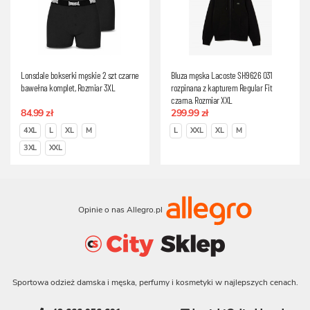
Lonsdale bokserki męskie 2 szt czarne
Bluza męska Lacoste SH9626 031
bawełna komplet, Rozmiar 3XL
rozpinana z kapturem Regular Fit
czarna, Rozmiar XXL
84.99 zł
299.99 zł
4XL
L
XL
M
L
XXL
XL
M
3XL
XXL
Opinie o nas Allegro.pl
Sportowa odzież damska i męska, perfumy i kosmetyki w najlepszych cenach.