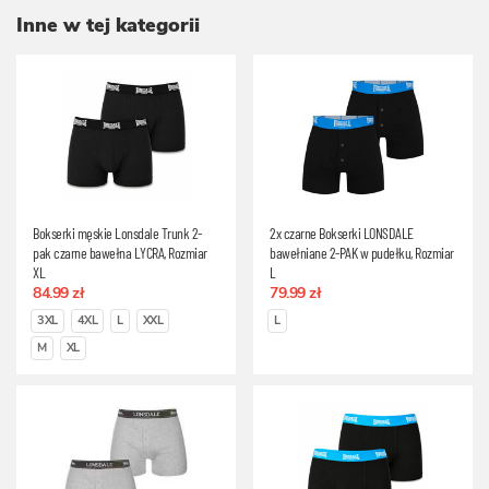
Inne w tej kategorii
Bokserki męskie Lonsdale Trunk 2-
2x czarne Bokserki LONSDALE
pak czarne bawełna LYCRA, Rozmiar
bawełniane 2-PAK w pudełku, Rozmiar
XL
L
84.99 zł
79.99 zł
3XL
4XL
L
XXL
L
M
XL