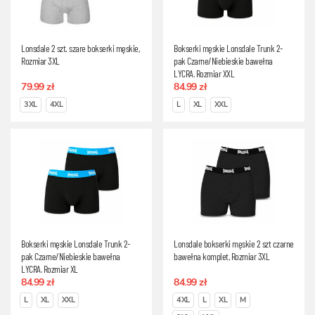
Lonsdale 2 szt. szare bokserki męskie,
Bokserki męskie Lonsdale Trunk 2-
Rozmiar 3XL
pak Czarne/Niebieskie bawełna
LYCRA, Rozmiar XXL
79.99 zł
84.99 zł
3XL
4XL
L
XL
XXL
Bokserki męskie Lonsdale Trunk 2-
Lonsdale bokserki męskie 2 szt czarne
pak Czarne/Niebieskie bawełna
bawełna komplet, Rozmiar 3XL
LYCRA, Rozmiar XL
84.99 zł
84.99 zł
L
XL
XXL
4XL
L
XL
M