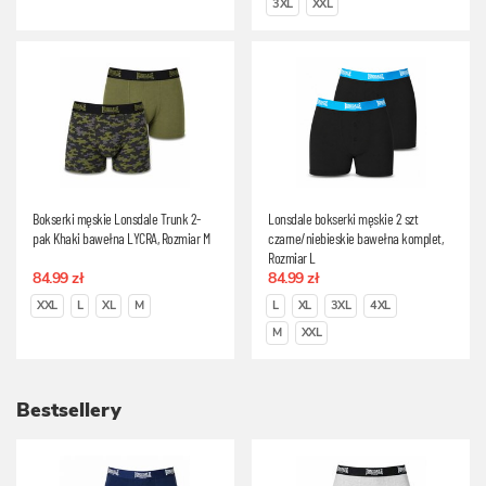
3XL
XXL
Bokserki męskie Lonsdale Trunk 2-
Lonsdale bokserki męskie 2 szt
pak Khaki bawełna LYCRA, Rozmiar M
czarne/niebieskie bawełna komplet,
Rozmiar L
84.99 zł
84.99 zł
XXL
L
XL
M
L
XL
3XL
4XL
M
XXL
Bestsellery