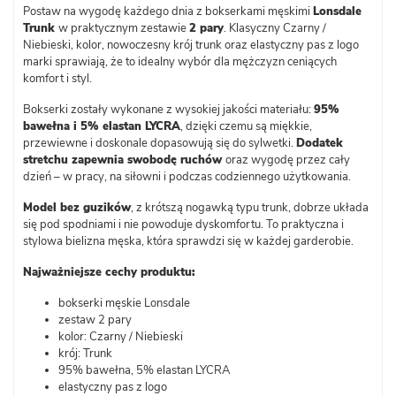
Postaw na wygodę każdego dnia z bokserkami męskimi
Lonsdale
Trunk
w praktycznym zestawie
2 pary
. Klasyczny Czarny /
Niebieski, kolor, nowoczesny krój trunk oraz elastyczny pas z logo
marki sprawiają, że to idealny wybór dla mężczyzn ceniących
komfort i styl.
Bokserki zostały wykonane z wysokiej jakości materiału:
95%
bawełna i 5% elastan LYCRA
, dzięki czemu są miękkie,
przewiewne i doskonale dopasowują się do sylwetki.
Dodatek
stretchu zapewnia swobodę ruchów
oraz wygodę przez cały
dzień – w pracy, na siłowni i podczas codziennego użytkowania.
Model bez guzików
, z krótszą nogawką typu trunk, dobrze układa
się pod spodniami i nie powoduje dyskomfortu. To praktyczna i
stylowa bielizna męska, która sprawdzi się w każdej garderobie.
Najważniejsze cechy produktu:
bokserki męskie Lonsdale
zestaw 2 pary
kolor: Czarny / Niebieski
krój: Trunk
95% bawełna, 5% elastan LYCRA
elastyczny pas z logo