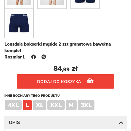
Lonsdale bokserki męskie 2 szt granatowe bawełna
komplet
Rozmiar L
84
zł
,99
DODAJ DO KOSZYKA
INNE ROZMIARY TEGO PRODUKTU
4XL
L
XL
XXL
M
3XL
OPIS