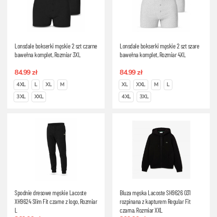
Lonsdale bokserki męskie 2 szt czarne
Lonsdale bokserki męskie 2 szt szare
bawełna komplet, Rozmiar 3XL
bawełna komplet, Rozmiar 4XL
84.99 zł
84.99 zł
4XL
L
XL
M
XL
XXL
M
L
3XL
XXL
4XL
3XL
Spodnie dresowe męskie Lacoste
Bluza męska Lacoste SH9626 031
XH9624 Slim Fit czarne z logo, Rozmiar
rozpinana z kapturem Regular Fit
L
czarna, Rozmiar XXL