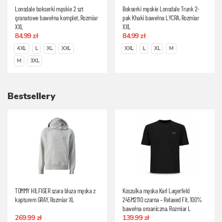
Lonsdale bokserki męskie 2 szt
Bokserki męskie Lonsdale Trunk 2-
granatowe bawełna komplet, Rozmiar
pak Khaki bawełna LYCRA, Rozmiar
XXL
XXL
84.99 zł
84.99 zł
4XL
L
XL
XXL
XXL
L
XL
M
M
3XL
Bestsellery
TOMMY HILFIGER szara bluza męska z
Koszulka męska Karl Lagerfeld
kapturem GRAY, Rozmiar XL
245M2110 czarna – Relaxed Fit, 100%
bawełna organiczna, Rozmiar L
269.99 zł
139.99 zł