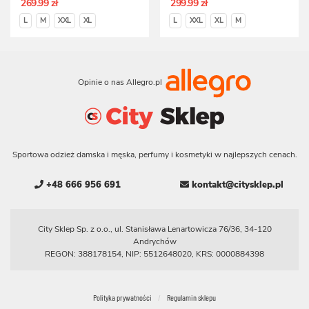
269.99 zł
299.99 zł
L
M
XXL
XL
L
XXL
XL
M
Opinie o nas Allegro.pl
Sportowa odzież damska i męska, perfumy i kosmetyki w najlepszych cenach.
+48 666 956 691
kontakt@citysklep.pl
City Sklep Sp. z o.o., ul. Stanisława Lenartowicza 76/36, 34-120
Andrychów
REGON: 388178154, NIP: 5512648020, KRS: 0000884398
Polityka prywatności
Regulamin sklepu