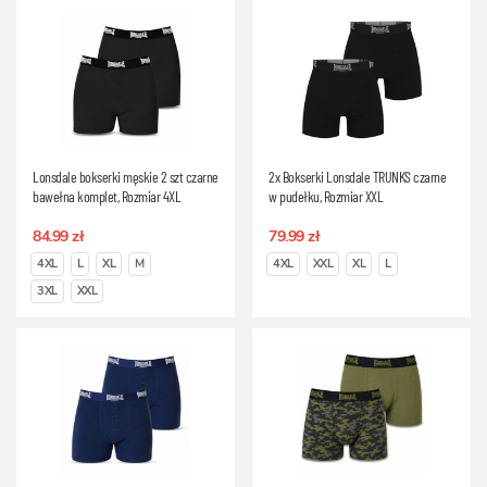
Lonsdale bokserki męskie 2 szt czarne
2x Bokserki Lonsdale TRUNKS czarne
bawełna komplet, Rozmiar 4XL
w pudełku, Rozmiar XXL
84.99 zł
79.99 zł
4XL
L
XL
M
4XL
XXL
XL
L
3XL
XXL