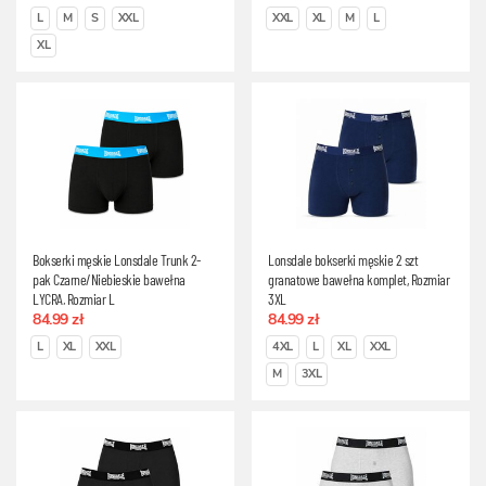
L
M
S
XXL
XXL
XL
M
L
XL
Bokserki męskie Lonsdale Trunk 2-
Lonsdale bokserki męskie 2 szt
pak Czarne/Niebieskie bawełna
granatowe bawełna komplet, Rozmiar
LYCRA, Rozmiar L
3XL
84.99 zł
84.99 zł
L
XL
XXL
4XL
L
XL
XXL
M
3XL