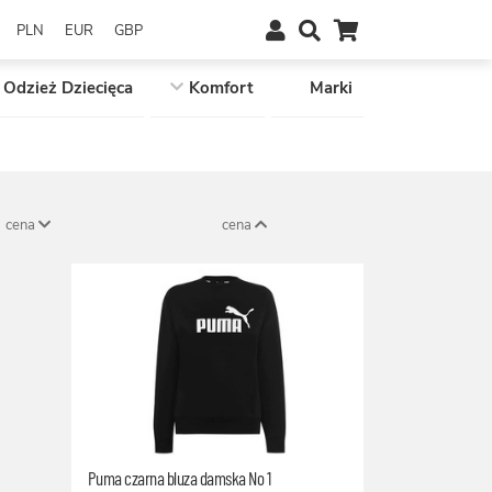
PLN
EUR
GBP
Odzież Dziecięca
Komfort
Marki
cena
cena
Puma czarna bluza damska No 1