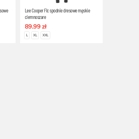
esowe
Lee Cooper Flc spodnie dresowe męskie
ciemnoszare
89.99 zł
L
XL
XXL