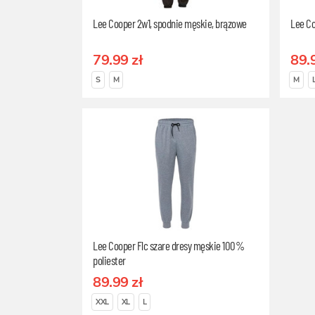
Lee Cooper 2w1, spodnie męskie, brązowe
Lee Co
79.99 zł
89.
S
M
M
Lee Cooper Flc szare dresy męskie 100%
poliester
89.99 zł
XXL
XL
L