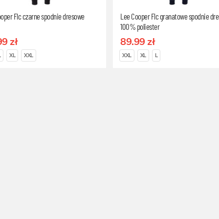
oper Flc czarne spodnie dresowe
Lee Cooper Flc granatowe spodnie dr
100% poliester
99 zł
89.99 zł
L
XL
XXL
XXL
XL
L