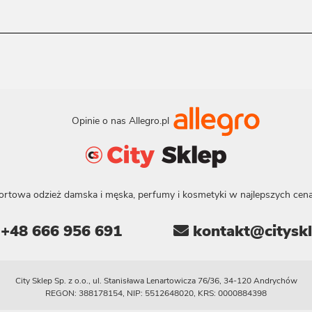
Opinie o nas Allegro.pl
ortowa odzież damska i męska, perfumy i kosmetyki w najlepszych cena
+48 666 956 691
kontakt@cityskl
City Sklep Sp. z o.o., ul. Stanisława Lenartowicza 76/36, 34-120 Andrychów
REGON: 388178154, NIP: 5512648020, KRS: 0000884398