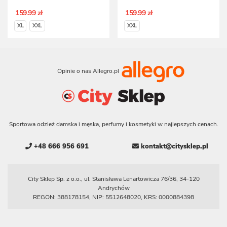
159.99 zł
159.99 zł
XL
XXL
XXL
Opinie o nas Allegro.pl
Sportowa odzież damska i męska, perfumy i kosmetyki w najlepszych cenach.
+48 666 956 691
kontakt@citysklep.pl
City Sklep Sp. z o.o., ul. Stanisława Lenartowicza 76/36, 34-120
Andrychów
REGON: 388178154, NIP: 5512648020, KRS: 0000884398