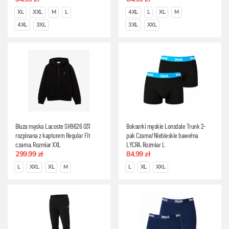
XL
XXL
M
L
4XL
L
XL
M
4XL
3XL
3XL
XXL
Bluza męska Lacoste SH9626 031
Bokserki męskie Lonsdale Trunk 2-
rozpinana z kapturem Regular Fit
pak Czarne/Niebieskie bawełna
czarna, Rozmiar XXL
LYCRA, Rozmiar L
299.99 zł
84.99 zł
L
XXL
XL
M
L
XL
XXL