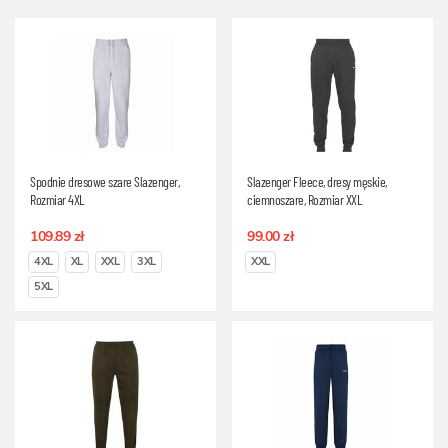
Spodnie dresowe szare Slazenger,
Slazenger Fleece, dresy męskie,
Rozmiar 4XL
ciemnoszare, Rozmiar XXL
109.89 zł
99.00 zł
4XL
XL
XXL
3XL
XXL
5XL