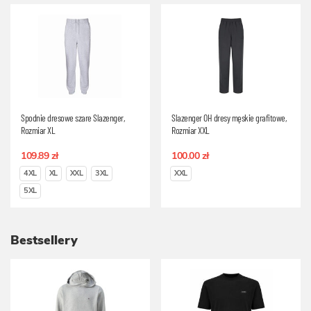
Spodnie dresowe szare Slazenger,
Slazenger OH dresy męskie grafitowe,
Rozmiar XL
Rozmiar XXL
109.89 zł
100.00 zł
4XL
XL
XXL
3XL
XXL
5XL
Bestsellery