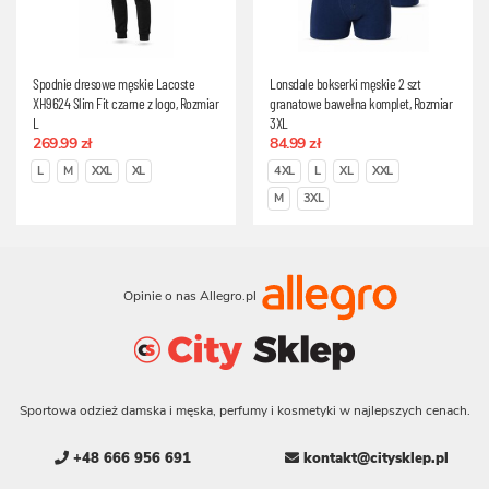
Spodnie dresowe męskie Lacoste
Lonsdale bokserki męskie 2 szt
XH9624 Slim Fit czarne z logo, Rozmiar
granatowe bawełna komplet, Rozmiar
L
3XL
269.99 zł
84.99 zł
L
M
XXL
XL
4XL
L
XL
XXL
M
3XL
Opinie o nas Allegro.pl
Sportowa odzież damska i męska, perfumy i kosmetyki w najlepszych cenach.
+48 666 956 691
kontakt@citysklep.pl