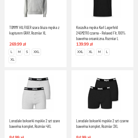
TOMMY HILFIGER szara bluza męska z
Koszulka męska Karl Lagerfeld
kapturem GRAY, Rozmiar XL
245M2110 czarna – Relaxed Fit, 100%
bawełna organiczna, Rozmiar L
269.99 zł
139.99 zł
L
M
S
XXL
XXL
XL
M
L
XL
Lonsdale bokserki męskie 2 szt szare
Lonsdale bokserki męskie 2 szt czarne
bawełna komplet, Rozmiar 4XL
bawełna komplet, Rozmiar 3XL
84.99 zł
84.99 zł