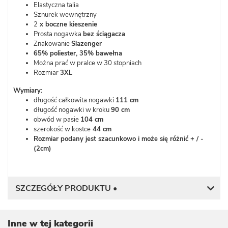
Elastyczna talia
Sznurek wewnętrzny
2
x boczne kieszenie
Prosta nogawka
bez ściągacza
Znakowanie
Slazenger
65% poliester, 35% bawełna
Można prać w pralce w 30 stopniach
Rozmiar
3XL
Wymiary:
długość całkowita nogawki
111 cm
długość nogawki w kroku
90 cm
obwód w pasie
104 cm
szerokość w kostce
44 cm
Rozmiar podany jest szacunkowo i może się różnić + / -
(2cm)
SZCZEGÓŁY PRODUKTU •
Inne w tej kategorii