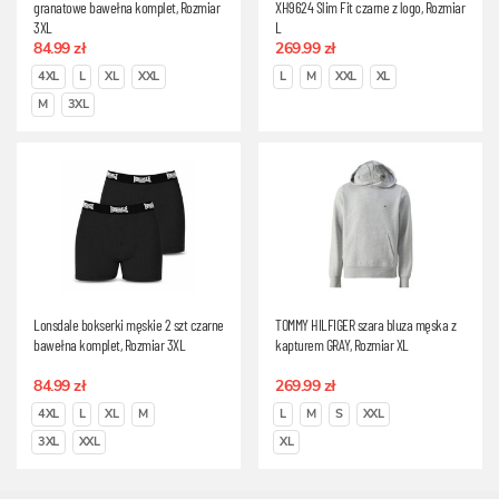
granatowe bawełna komplet, Rozmiar
XH9624 Slim Fit czarne z logo, Rozmiar
3XL
L
84.99 zł
269.99 zł
4XL
L
XL
XXL
L
M
XXL
XL
M
3XL
Lonsdale bokserki męskie 2 szt czarne
TOMMY HILFIGER szara bluza męska z
bawełna komplet, Rozmiar 3XL
kapturem GRAY, Rozmiar XL
84.99 zł
269.99 zł
4XL
L
XL
M
L
M
S
XXL
3XL
XXL
XL