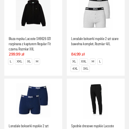
Bluza męska Lacoste SH9626 031
Lonsdale bokserki męskie 2 szt szare
rozpinana z kapturem Regular Fit
bawełna komplet, Rozmiar 4XL
czarna, Rozmiar XXL
299.99 zł
84.99 zł
L
XXL
XL
M
XL
XXL
M
L
4XL
3XL
Lonsdale bokserki męskie 2 szt
Spodnie dresowe męskie Lacoste