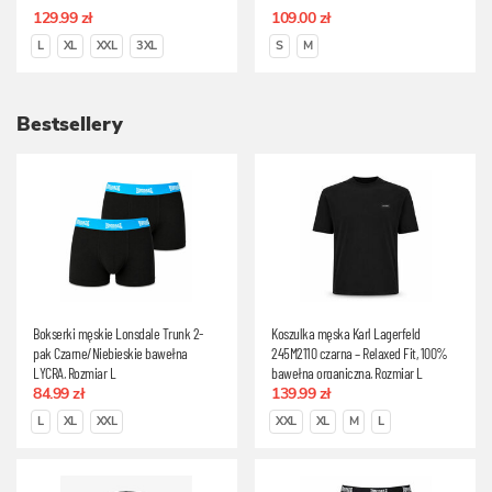
129.99 zł
109.00 zł
L
XL
XXL
3XL
S
M
Bestsellery
Bokserki męskie Lonsdale Trunk 2-
Koszulka męska Karl Lagerfeld
pak Czarne/Niebieskie bawełna
245M2110 czarna – Relaxed Fit, 100%
LYCRA, Rozmiar L
bawełna organiczna, Rozmiar L
84.99 zł
139.99 zł
L
XL
XXL
XXL
XL
M
L