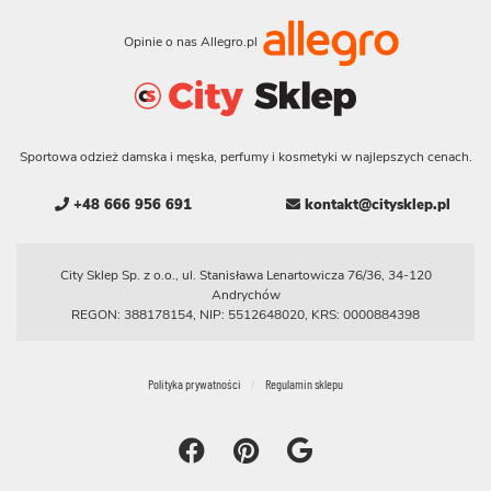
Opinie o nas Allegro.pl
Sportowa odzież damska i męska, perfumy i kosmetyki w najlepszych cenach.
+48 666 956 691
kontakt@citysklep.pl
City Sklep Sp. z o.o., ul. Stanisława Lenartowicza 76/36, 34-120
Andrychów
REGON: 388178154, NIP: 5512648020, KRS: 0000884398
Polityka prywatności
Regulamin sklepu