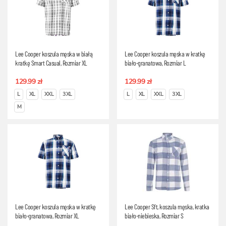
Lee Cooper koszula męska w białą
Lee Cooper koszula męska w kratkę
kratkę Smart Casual, Rozmiar XL
biało-granatowa, Rozmiar L
129.99 zł
129.99 zł
L
XL
XXL
3XL
L
XL
XXL
3XL
M
Lee Cooper koszula męska w kratkę
Lee Cooper Sft, koszula męska, kratka
biało-granatowa, Rozmiar XL
biało-niebieska, Rozmiar S