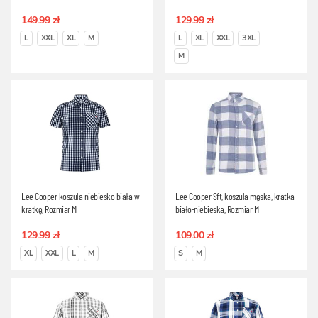
149.99 zł
129.99 zł
L
XXL
XL
M
L
XL
XXL
3XL
M
Lee Cooper koszula niebiesko biała w
Lee Cooper Sft, koszula męska, kratka
kratkę, Rozmiar M
biało-niebieska, Rozmiar M
129.99 zł
109.00 zł
XL
XXL
L
M
S
M