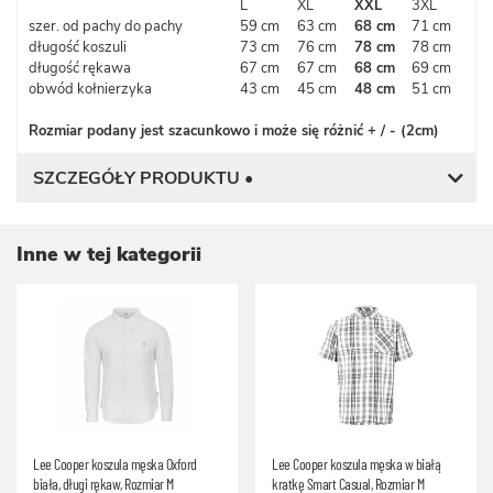
L
XL
XXL
3XL
szer. od pachy do pachy
59 cm
63 cm
68 cm
71 cm
długość koszuli
73 cm
76 cm
78 cm
78 cm
długość rękawa
67 cm
67 cm
68 cm
69 cm
obwód kołnierzyka
43 cm
45 cm
48 cm
51 cm
Rozmiar podany jest szacunkowo i może się różnić + / - (2cm)
SZCZEGÓŁY PRODUKTU •
Inne w tej kategorii
Lee Cooper koszula męska Oxford
Lee Cooper koszula męska w białą
biała, długi rękaw, Rozmiar M
kratkę Smart Casual, Rozmiar M