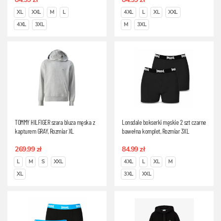
XL
XXL
M
L
4XL
L
XL
XXL
4XL
3XL
M
3XL
TOMMY HILFIGER szara bluza męska z
Lonsdale bokserki męskie 2 szt czarne
kapturem GRAY, Rozmiar XL
bawełna komplet, Rozmiar 3XL
269.99 zł
84.99 zł
L
M
S
XXL
4XL
L
XL
M
XL
3XL
XXL