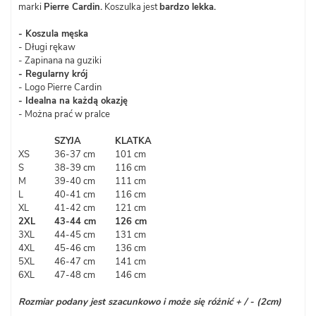
marki
Pierre Cardin.
Koszulka jest
bardzo lekka.
- Koszula męska
- Długi rękaw
- Zapinana na guziki
- Regularny krój
- Logo Pierre Cardin
- Idealna na każdą okazję
- Można prać w pralce
SZYJA
KLATKA
XS
36-37 cm
101 cm
S
38-39 cm
116 cm
M
39-40 cm
111 cm
L
40-41 cm
116 cm
XL
41-42 cm
121 cm
2XL
43-44 cm
126 cm
3XL
44-45 cm
131 cm
4XL
45-46 cm
136 cm
5XL
46-47 cm
141 cm
6XL
47-48 cm
146 cm
Rozmiar podany jest szacunkowo i może się różnić + / - (2cm)