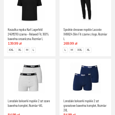
Koszulka męska Karl Lagerfeld
Spodnie dresowe męskie Lacoste
245M2110 czarna – Relaxed Fit, 100%
XH9624 Slim Fit czarne z logo, Rozmiar
bawełna organiczna, Rozmiar L
L
139.99 zł
269.99 zł
XXL
XL
M
L
L
M
XXL
XL
Lonsdale bokserki męskie 2 szt szare
Lonsdale bokserki męskie 2 szt
bawełna komplet, Rozmiar 4XL
granatowe bawełna komplet, Rozmiar
3XL
84.99 zł
84.99 zł