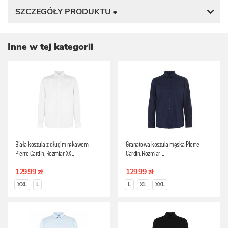
SZCZEGÓŁY PRODUKTU •
Inne w tej kategorii
Biała koszula z długim rękawem
Granatowa koszula męska Pierre
Pierre Cardin, Rozmiar XXL
Cardin, Rozmiar L
129.99 zł
129.99 zł
XXL
L
L
XL
XXL