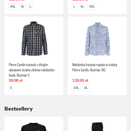
XXL
XL
L
L
XL
XXL
Pierre Cardin koszula z długim
Niebieska koszula męska w kratkę
rękawem, kratka zielono-niebiesko-
Pierre Cardin, Rozmiar XXL
biała, Rozmiar S
99.99 zł
129.99 zł
S
XXL
XL
Bestsellery