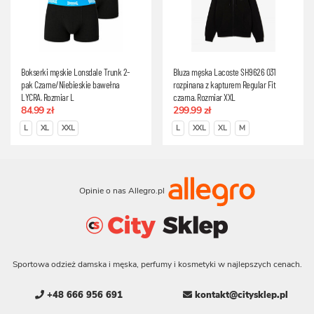
Bokserki męskie Lonsdale Trunk 2-
Bluza męska Lacoste SH9626 031
pak Czarne/Niebieskie bawełna
rozpinana z kapturem Regular Fit
LYCRA, Rozmiar L
czarna, Rozmiar XXL
84.99 zł
299.99 zł
L
XL
XXL
L
XXL
XL
M
Opinie o nas Allegro.pl
Sportowa odzież damska i męska, perfumy i kosmetyki w najlepszych cenach.
+48 666 956 691
kontakt@citysklep.pl