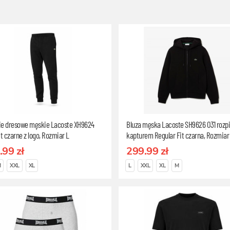
ie dresowe męskie Lacoste XH9624
Bluza męska Lacoste SH9626 031 rozp
it czarne z logo, Rozmiar L
kapturem Regular Fit czarna, Rozmiar
.99 zł
299.99 zł
M
XXL
XL
L
XXL
XL
M