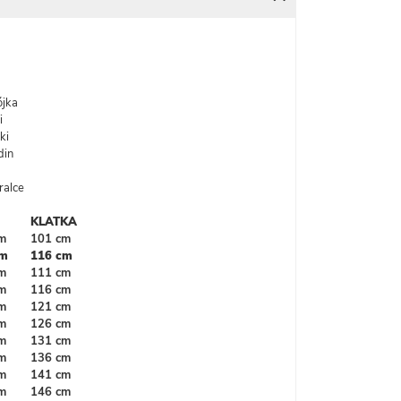
ójka
i
ki
din
ralce
KLATKA
m
101 cm
cm
116 cm
m
111 cm
m
116 cm
m
121 cm
m
126 cm
m
131 cm
m
136 cm
m
141 cm
m
146 cm