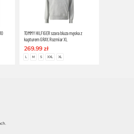
10
TOMMY HILFIGER szara bluza męska z
kapturem GRAY, Rozmiar XL
269.99 zł
L
M
S
XXL
XL
ch.