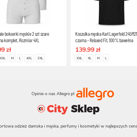
le bokserki męskie 2 szt szare
Koszulka męska Karl Lagerfeld 245M21
na komplet, Rozmiar 4XL
czarna – Relaxed Fit, 100% bawełna
organiczna, Rozmiar L
99 zł
139.99 zł
XXL
M
L
4XL
3XL
XXL
XL
M
L
Opinie o nas Allegro.pl
ortowa odzież damska i męska, perfumy i kosmetyki w najlepszych cena