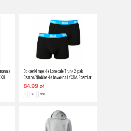
inana z
Bokserki męskie Lonsdale Trunk 2-pak
 XXL
Czarne/Niebieskie bawełna LYCRA, Rozmiar
L
84.99 zł
L
XL
XXL