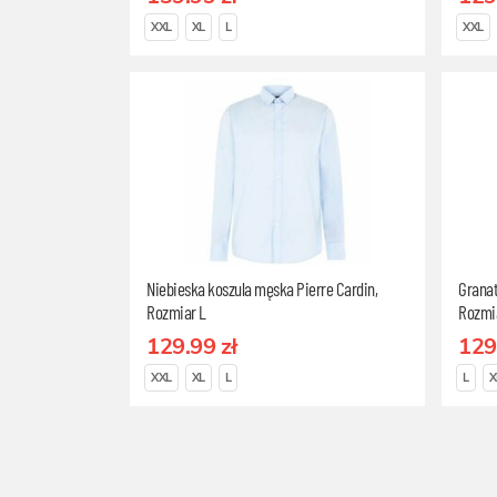
XXL
XL
L
XXL
Niebieska koszula męska Pierre Cardin,
Granat
Rozmiar L
Rozmi
129.99 zł
129
XXL
XL
L
L
X