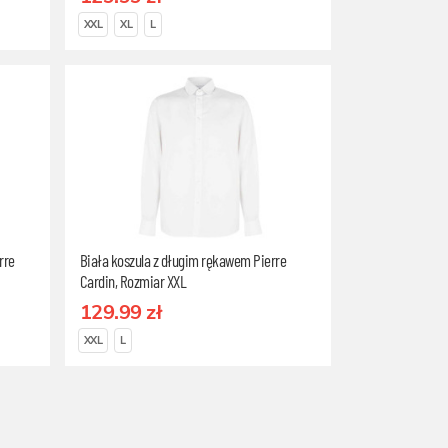
XXL
XL
L
rre
Biała koszula z długim rękawem Pierre
Cardin, Rozmiar XXL
129.99 zł
XXL
L