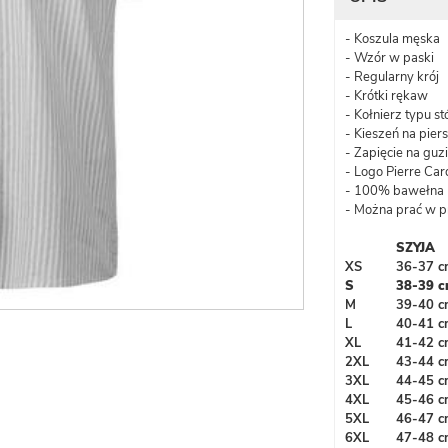
- Koszula męska
- Wzór w paski
- Regularny krój
- Krótki rękaw
- Kołnierz typu st
- Kieszeń na piers
- Zapięcie na guzi
- Logo Pierre Car
- 100% bawełna
- Można prać w p
SZYJA
XS
36-37 c
S
38-39 
M
39-40 c
L
40-41 c
XL
41-42 c
2XL
43-44 c
3XL
44-45 c
4XL
45-46 c
5XL
46-47 c
6XL
47-48 c