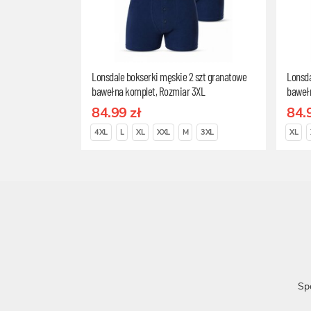
Lonsdale bokserki męskie 2 szt granatowe
Lonsda
bawełna komplet, Rozmiar 3XL
baweł
84.99 zł
84.
4XL
L
XL
XXL
M
3XL
XL
Sp