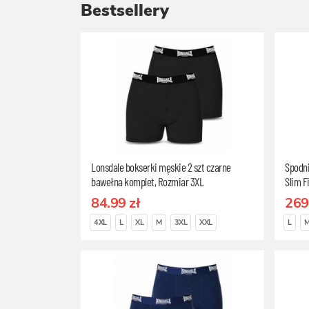
Bestsellery
Lonsdale bokserki męskie 2 szt czarne
Spodn
bawełna komplet, Rozmiar 3XL
Slim F
84.99 zł
269
4XL
L
XL
M
3XL
XXL
L