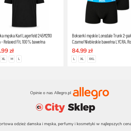
ka męska Karl Lagerfeld 245M2110
Bokserki męskie Lonsdale Trunk 2-pa
 – Relaxed Fit, 100% bawełna
Czarne/Niebieskie bawełna LYCRA, R
czna, Rozmiar L
L
.99 zł
84.99 zł
XL
M
L
L
XL
XXL
Opinie o nas Allegro.pl
ortowa odzież damska i męska, perfumy i kosmetyki w najlepszych cena