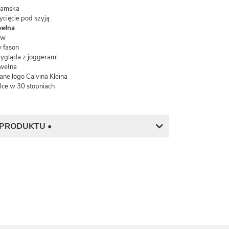
damska
cięcie pod szyją
ełna
aw
 fason
ygląda z joggerami
wełna
e logo Calvina Kleina
lce w 30 stopniach
 PRODUKTU •