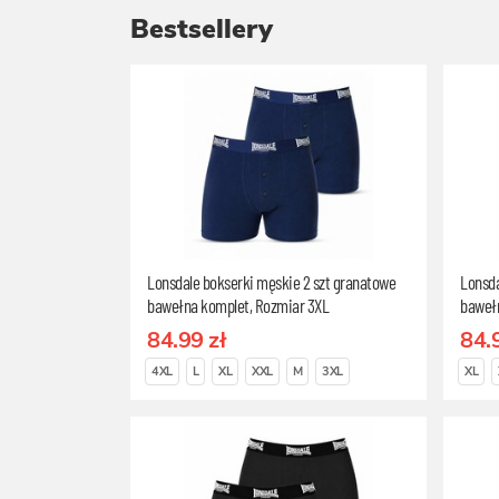
Bestsellery
Lonsdale bokserki męskie 2 szt granatowe
Lonsda
bawełna komplet, Rozmiar 3XL
baweł
84.99 zł
84.
4XL
L
XL
XXL
M
3XL
XL