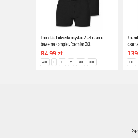
Lonsdale bokserki męskie 2 szt czarne
Koszul
bawełna komplet, Rozmiar 3XL
czarna
organi
84.99 zł
139
4XL
L
XL
M
3XL
XXL
XXL
Sp