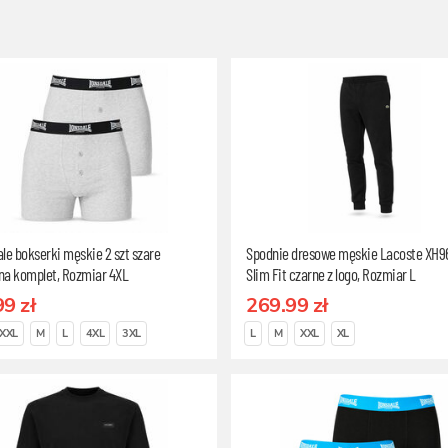
le bokserki męskie 2 szt szare
Spodnie dresowe męskie Lacoste XH9
na komplet, Rozmiar 4XL
Slim Fit czarne z logo, Rozmiar L
99 zł
269.99 zł
XXL
M
L
4XL
3XL
L
M
XXL
XL