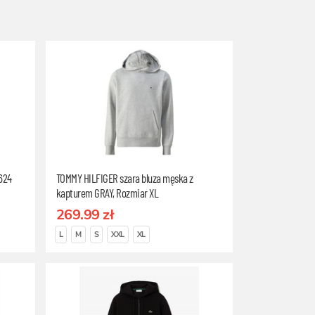
624
TOMMY HILFIGER szara bluza męska z
kapturem GRAY, Rozmiar XL
269.99 zł
L
M
S
XXL
XL