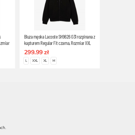
k
Bluza męska Lacoste SH9626 031 rozpinana z
ozmiar
kapturem Regular Fit czarna, Rozmiar XXL
299.99 zł
L
XXL
XL
M
ch.