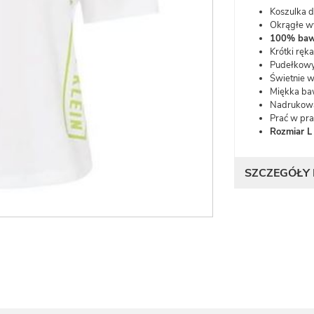
Koszulka 
Okrągłe wy
100% baw
Krótki ręk
Pudełkowy
Świetnie w
Miękka ba
Nadrukowan
Prać w pra
Rozmiar L
SZCZEGÓŁY