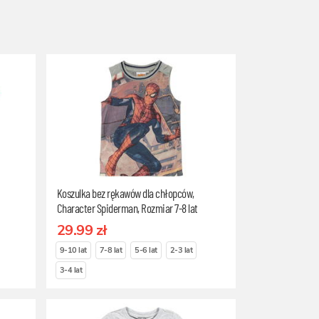
Koszulka bez rękawów dla chłopców,
Character Spiderman, Rozmiar 7-8 lat
29.99 zł
9-10 lat
7-8 lat
5-6 lat
2-3 lat
3-4 lat