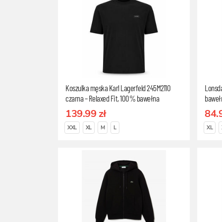
Koszulka męska Karl Lagerfeld 245M2110
Lonsda
czarna – Relaxed Fit, 100% bawełna
baweł
organiczna, Rozmiar L
139.99 zł
84.
XXL
XL
M
L
XL