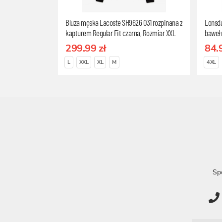
Bluza męska Lacoste SH9626 031 rozpinana z
Lonsda
kapturem Regular Fit czarna, Rozmiar XXL
baweł
299.99 zł
84.
L
XXL
XL
M
4XL
Sp