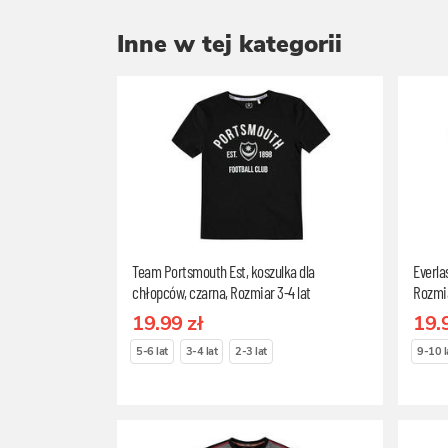
Inne w tej kategorii
Team Portsmouth Est, koszulka dla
Everla
chłopców, czarna, Rozmiar 3-4 lat
Rozmia
19.99 zł
19.
5-6 lat
3-4 lat
2-3 lat
9-10 l