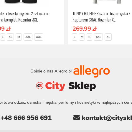
le bokserki męskie 2 szt czarne
TOMMY HILFIGER szara bluza męska z
na komplet, Rozmiar 3XL
kapturem GRAY, Rozmiar XL
99 zł
269.99 zł
L
XL
M
3XL
XXL
L
M
S
XXL
XL
Opinie o nas Allegro.pl
ortowa odzież damska i męska, perfumy i kosmetyki w najlepszych cena
+48 666 956 691
kontakt@cityskl