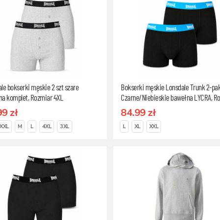
le bokserki męskie 2 szt szare
Bokserki męskie Lonsdale Trunk 2-pa
na komplet, Rozmiar 4XL
Czarne/Niebieskie bawełna LYCRA, R
L
99 zł
84.99 zł
XXL
M
L
4XL
3XL
L
XL
XXL