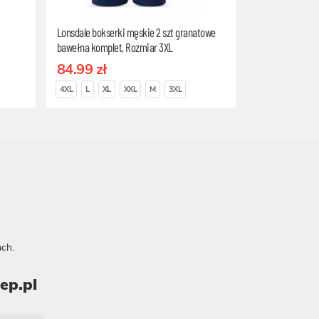
Lonsdale bokserki męskie 2 szt granatowe
bawełna komplet, Rozmiar 3XL
84.99 zł
4XL
L
XL
XXL
M
3XL
ch.
ep.pl