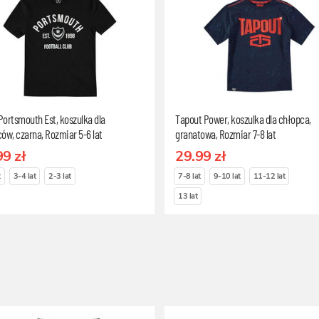
ortsmouth Est, koszulka dla
Tapout Power, koszulka dla chłopca,
ów, czarna, Rozmiar 5-6 lat
granatowa, Rozmiar 7-8 lat
99 zł
29.99 zł
t
3-4 lat
2-3 lat
7-8 lat
9-10 lat
11-12 lat
13 lat