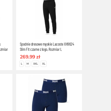
k
Spodnie dresowe męskie Lacoste XH9624
ozmiar
Slim Fit czarne z logo, Rozmiar L
269.99 zł
L
M
XXL
XL