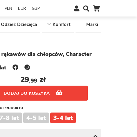
PLN
EUR
GBP
Odzież Dziecięca
Komfort
Marki
 rękawów dla chłopców, Character
lat
29
zł
,99
DODAJ DO KOSZYKA
GO PRODUKTU
7-8 lat
4-5 lat
3-4 lat