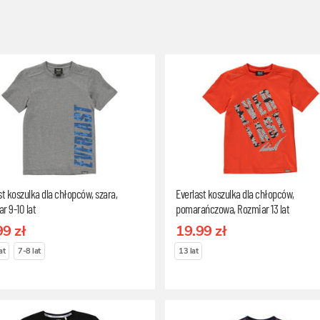
st koszulka dla chłopców, szara,
Everlast koszulka dla chłopców,
r 9-10 lat
pomarańczowa, Rozmiar 13 lat
99 zł
19.99 zł
at
7-8 lat
13 lat