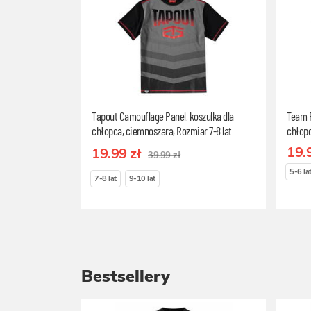
Tapout Camouflage Panel, koszulka dla
Team P
chłopca, ciemnoszara, Rozmiar 7-8 lat
chłopc
19.
19.99 zł
39.99 zł
5-6 la
7-8 lat
9-10 lat
Bestsellery