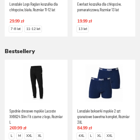
Lonsdale Logo Raglan koszulka dla
Everlast koszulka dla chłopców,
chłopców, biała, Rozmiar 11-12 lat
pomarańczowa, Rozmiar 13 lat
29.99 zł
19.99 zł
7-8 lat
11-12 lat
13 lat
Bestsellery
Spodnie dresowe męskie Lacoste
Lonsdale bokserki męskie 2 szt
XH9624 Slim Fit czarne z logo, Rozmiar
granatowe bawełna komplet, Rozmiar
L
3XL
269.99 zł
84.99 zł
L
M
XXL
XL
4XL
L
XL
XXL