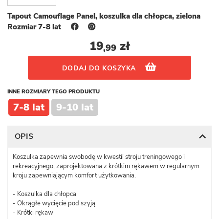
Tapout Camouflage Panel, koszulka dla chłopca, zielona
Rozmiar 7-8 lat
19
zł
,99
DODAJ DO KOSZYKA
INNE ROZMIARY TEGO PRODUKTU
7-8 lat
9-10 lat
OPIS
Koszulka zapewnia swobodę w kwestii stroju treningowego i
rekreacyjnego, zaprojektowana z krótkim rękawem w regularnym
kroju zapewniającym komfort użytkowania.
- Koszulka dla chłopca
- Okrągłe wycięcie pod szyją
- Krótki rękaw