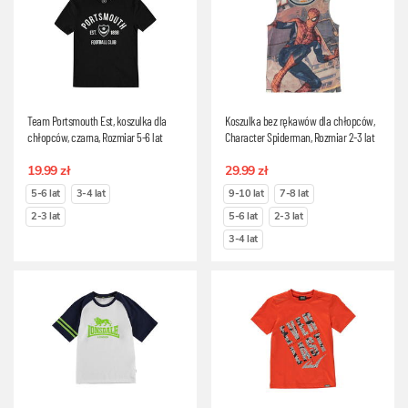
Team Portsmouth Est, koszulka dla
Koszulka bez rękawów dla chłopców,
chłopców, czarna, Rozmiar 5-6 lat
Character Spiderman, Rozmiar 2-3 lat
19.99 zł
29.99 zł
5-6 lat
3-4 lat
9-10 lat
7-8 lat
2-3 lat
5-6 lat
2-3 lat
3-4 lat