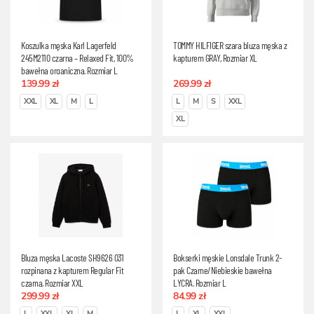
Koszulka męska Karl Lagerfeld
TOMMY HILFIGER szara bluza męska z
245M2110 czarna – Relaxed Fit, 100%
kapturem GRAY, Rozmiar XL
bawełna organiczna, Rozmiar L
139.99 zł
269.99 zł
XXL
XL
M
L
L
M
S
XXL
XL
Bluza męska Lacoste SH9626 031
Bokserki męskie Lonsdale Trunk 2-
rozpinana z kapturem Regular Fit
pak Czarne/Niebieskie bawełna
czarna, Rozmiar XXL
LYCRA, Rozmiar L
299.99 zł
84.99 zł
L
XXL
XL
M
L
XL
XXL