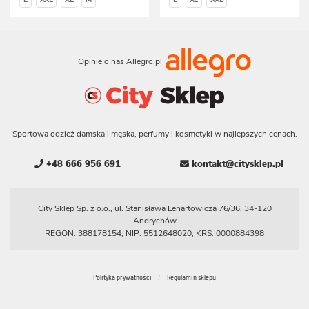
Opinie o nas Allegro.pl
Sportowa odzież damska i męska, perfumy i kosmetyki w najlepszych cenach.
+48 666 956 691
kontakt@citysklep.pl
City Sklep Sp. z o.o., ul. Stanisława Lenartowicza 76/36, 34-120
Andrychów
REGON: 388178154, NIP: 5512648020, KRS: 0000884398
Polityka prywatności
Regulamin sklepu