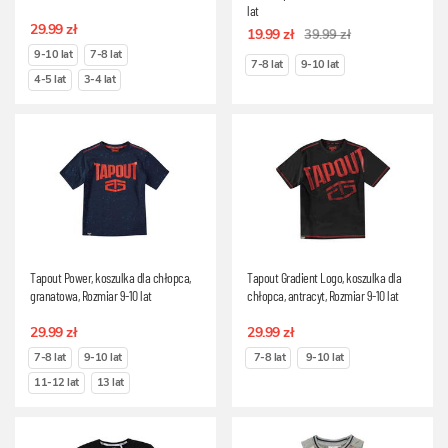
lat
29.99 zł
19.99 zł
39.99 zł
9-10 lat
7-8 lat
7-8 lat
9-10 lat
4-5 lat
3-4 lat
Tapout Power, koszulka dla chłopca,
Tapout Gradient Logo, koszulka dla
granatowa, Rozmiar 9-10 lat
chłopca, antracyt, Rozmiar 9-10 lat
29.99 zł
29.99 zł
7-8 lat
9-10 lat
7-8 lat
9-10 lat
11-12 lat
13 lat