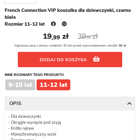
French Connection VIP koszulka dla dziewczynki, czarno
biała
Rozmiar 11-12 lat
19
zł
39
zł
,99
,99
Najniższa cena z okresu ostatnich 30 dni przed wprowadzeniem obniżki:
90 zł
DODAJ DO KOSZYKA
INNE ROZMIARY TEGO PRODUKTU
9-10 lat
11-12 lat
OPIS
- Dla dziewczynki
- Okrągłe wycięcie pod szyją
- Krótki rękaw
- Monochromatyczny wzór