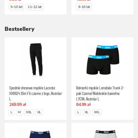
9-10 lat
11-12 lat
9-10 lat
Bestsellery
Spodnie dresowe męskie Lacoste
Bokserki męskie Lonsdale Trunk 2-
XH9624 Slim Fit czarne z logo, Rozmiar
pak Czarne/Niebieskie bawełna
L
LYCRA, Rozmiar L
269.99 zł
84.99 zł
L
M
XXL
XL
L
XL
XXL