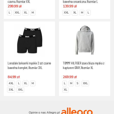
czarna, Rozmiar XXL
bawełna organiczna, Rozmiar L
299.99 zł
139.99 zł
L
XXL
XL
M
XXL
XL
M
L
Lonsdale bokserki męskie 2 szt czarne
TOMMY HILFIGER szara bluza męska z
bawełna komplet, Rozmiar 3XL
kapturem GRAY, Rozmiar XL
84.99 zł
269.99 zł
4XL
L
XL
M
L
M
S
XXL
3XL
XXL
XL
Opinie o nas Allegro.pl