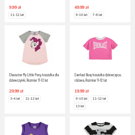
9.99 zł
49.99 zł
11-12 lat
9-10 lat
7-8 lat
Character My Little Pony, koszulka dla
Everlast Boxy koszulka dziewczęca,
dziewczynki, Rozmiar 11-12 lat
różowa, Rozmiar 11-12 lat
29.99 zł
19.99 zł
3-4 lat
11-12 lat
9-10 lat
11-12 lat
13 lat