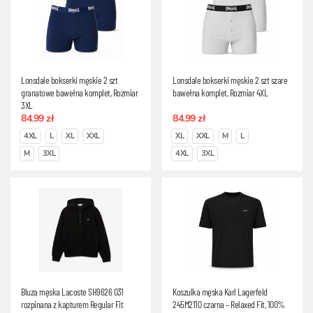
Lonsdale bokserki męskie 2 szt
Lonsdale bokserki męskie 2 szt szare
granatowe bawełna komplet, Rozmiar
bawełna komplet, Rozmiar 4XL
3XL
84.99 zł
84.99 zł
4XL
L
XL
XXL
XL
XXL
M
L
M
3XL
4XL
3XL
Bluza męska Lacoste SH9626 031
Koszulka męska Karl Lagerfeld
rozpinana z kapturem Regular Fit
245M2110 czarna – Relaxed Fit, 100%