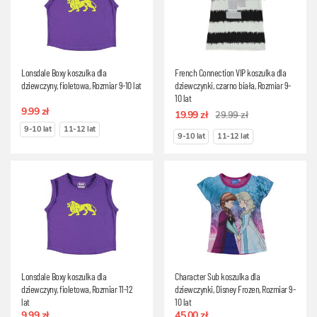
Lonsdale Boxy koszulka dla
French Connection VIP koszulka dla
dziewczyny, fioletowa, Rozmiar 9-10 lat
dziewczynki, czarno biała, Rozmiar 9-
10 lat
9.99 zł
19.99 zł
29.99 zł
9-10 lat
11-12 lat
9-10 lat
11-12 lat
Lonsdale Boxy koszulka dla
Character Sub koszulka dla
dziewczyny, fioletowa, Rozmiar 11-12
dziewczynki, Disney Frozen, Rozmiar 9-
lat
10 lat
9.99 zł
45.00 zł