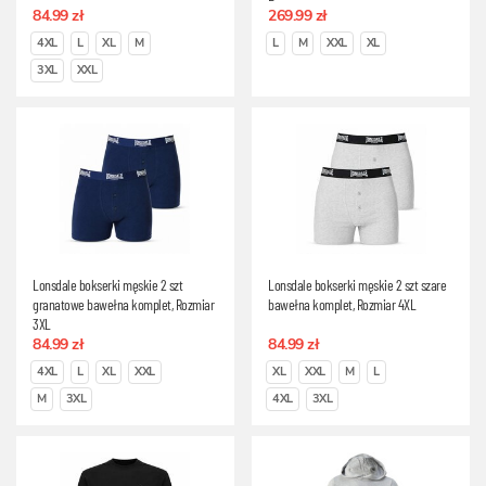
84.99 zł
269.99 zł
4XL
L
XL
M
L
M
XXL
XL
3XL
XXL
Lonsdale bokserki męskie 2 szt
Lonsdale bokserki męskie 2 szt szare
granatowe bawełna komplet, Rozmiar
bawełna komplet, Rozmiar 4XL
3XL
84.99 zł
84.99 zł
4XL
L
XL
XXL
XL
XXL
M
L
M
3XL
4XL
3XL