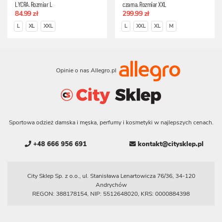
LYCRA, Rozmiar L
czarna, Rozmiar XXL
84.99 zł
299.99 zł
L
XL
XXL
L
XXL
XL
M
Opinie o nas Allegro.pl
Sportowa odzież damska i męska, perfumy i kosmetyki w najlepszych cenach.
+48 666 956 691
kontakt@citysklep.pl
City Sklep Sp. z o.o., ul. Stanisława Lenartowicza 76/36, 34-120
Andrychów
REGON: 388178154, NIP: 5512648020, KRS: 0000884398