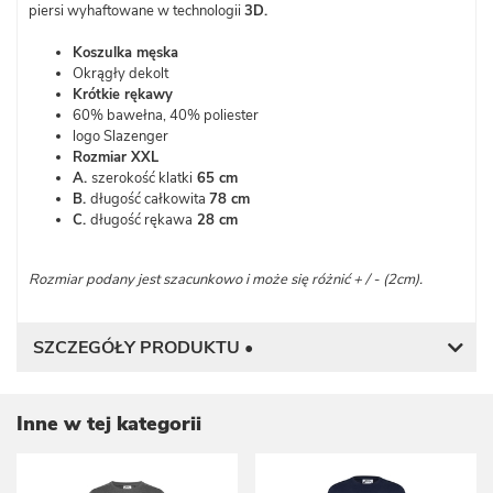
piersi wyhaftowane w technologii
3
D.
Koszulka męska
Okrągły dekolt
Krótkie rękawy
60% bawełna, 40% poliester
logo Slazenger
Rozmiar XXL
A.
szerokość klatki
65 cm
B.
długość całkowita
78 cm
C.
długość rękawa
28 cm
Rozmiar podany jest szacunkowo i może się różnić + / - (2cm).
SZCZEGÓŁY PRODUKTU •
Inne w tej kategorii