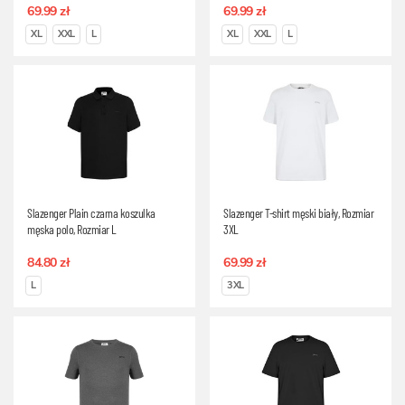
69.99 zł
69.99 zł
XL
XXL
L
XL
XXL
L
Slazenger Plain czarna koszulka
Slazenger T-shirt męski biały, Rozmiar
męska polo, Rozmiar L
3XL
84.80 zł
69.99 zł
L
3XL