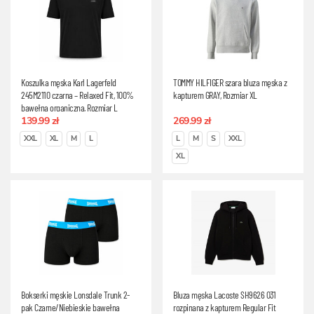
Koszulka męska Karl Lagerfeld
TOMMY HILFIGER szara bluza męska z
245M2110 czarna – Relaxed Fit, 100%
kapturem GRAY, Rozmiar XL
bawełna organiczna, Rozmiar L
139.99 zł
269.99 zł
XXL
XL
M
L
L
M
S
XXL
XL
Bokserki męskie Lonsdale Trunk 2-
Bluza męska Lacoste SH9626 031
pak Czarne/Niebieskie bawełna
rozpinana z kapturem Regular Fit