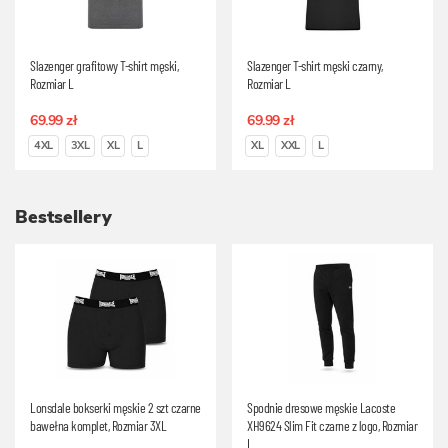
Slazenger grafitowy T-shirt męski,
Slazenger T-shirt męski czarny,
Rozmiar L
Rozmiar L
69.99 zł
69.99 zł
4XL
3XL
XL
L
XL
XXL
L
Bestsellery
Lonsdale bokserki męskie 2 szt czarne
Spodnie dresowe męskie Lacoste
bawełna komplet, Rozmiar 3XL
XH9624 Slim Fit czarne z logo, Rozmiar
L