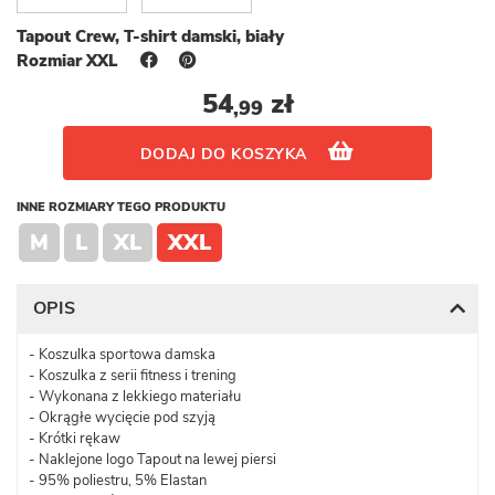
Tapout Crew, T-shirt damski, biały
Rozmiar XXL
54
zł
,99
DODAJ DO KOSZYKA
INNE ROZMIARY TEGO PRODUKTU
M
L
XL
XXL
OPIS
- Koszulka sportowa damska
- Koszulka z serii fitness i trening
- Wykonana z lekkiego materiału
- Okrągłe wycięcie pod szyją
- Krótki rękaw
- Naklejone logo Tapout na lewej piersi
- 95% poliestru, 5% Elastan