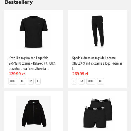
Bestsellery
Koszulka męska Karl Lagerfeld
Spodnie dresowe męskie Lacoste
245M2110 czarna – Relaxed Fit, 100%
XH9624 Slim Fit czarne z logo, Rozmiar
bawełna organiczna, Rozmiar L
L
139.99 zł
269.99 zł
XXL
XL
M
L
L
M
XXL
XL