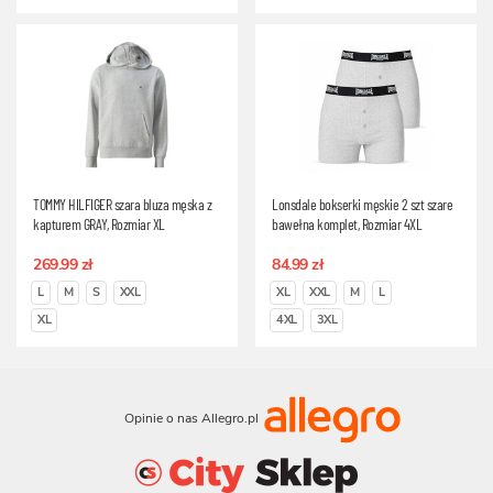
TOMMY HILFIGER szara bluza męska z
Lonsdale bokserki męskie 2 szt szare
kapturem GRAY, Rozmiar XL
bawełna komplet, Rozmiar 4XL
269.99 zł
84.99 zł
L
M
S
XXL
XL
XXL
M
L
XL
4XL
3XL
Opinie o nas Allegro.pl