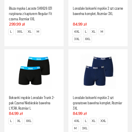
Bluza męska Lacoste SH9626 031
Lonsdale bokserki męskie 2 szt czarne
rozpinana z kapturem Regular Fit
bawełna komplet, Rozmiar 3XL
czarna, Rozmiar XXL
299.99 zł
84.99 zł
L
XXL
XL
M
4XL
L
XL
M
3XL
XXL
Bokserki męskie Lonsdale Trunk 2-
Lonsdale bokserki męskie 2 szt
pak Czarne/Niebieskie bawełna
granatowe bawełna komplet, Rozmiar
LYCRA, Rozmiar L
3XL
84.99 zł
84.99 zł
L
XL
XXL
4XL
L
XL
XXL
M
3XL