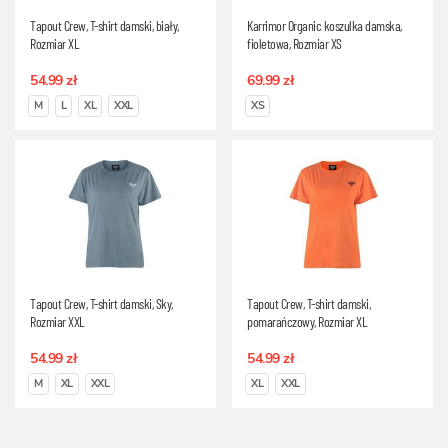
Tapout Crew, T-shirt damski, biały,
Karrimor Organic koszulka damska,
Rozmiar XL
fioletowa, Rozmiar XS
54.99 zł
69.99 zł
M
L
XL
XXL
XS
Tapout Crew, T-shirt damski, Sky,
Tapout Crew, T-shirt damski,
Rozmiar XXL
pomarańczowy, Rozmiar XL
54.99 zł
54.99 zł
M
XL
XXL
XL
XXL