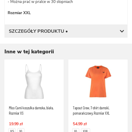
- Można prać w pralce w 30 stopniach
Rozmiar XXL
SZCZEGÓŁY PRODUKTU •
Inne w tej kategorii
Miso Cami koszulka damska, biała,
Tapout Crew, T-shirt damski,
Rozmiar XS
pomarańczowy, Rozmiar XXL
19.99 zł
54.99 zł
XS
XL
XL
XXL