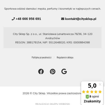
Sportowa odzież damska i męska, perfumy i kosmetyki w najlepszych cenach.
+48 666 956 691
kontakt@citysklep.pl
City Sklep Sp. z o.o., ul. Stanisława Lenartowicza 76/36, 34-120
Andrychów
REGON: 388178154, NIP: 5512648020, KRS: 0000884398
Polityka prywatności
Regulamin sklepu
2026 © City Sklep. Wszelkie prawa zastrzeżone.
REALIZACJA SKLEPU WEBOSKI