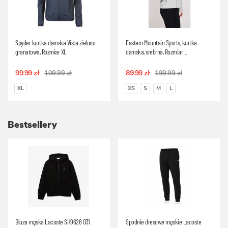
Spyder kurtka damska Vista zielono-
Eastern Mountain Sports, kurtka
granatowa, Rozmiar XL
damska, srebrna, Rozmiar L
99.99 zł
89.99 zł
109.99 zł
199.99 zł
XL
XS
S
M
L
Bestsellery
Bluza męska Lacoste SH9626 031
Spodnie dresowe męskie Lacoste