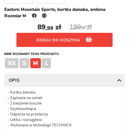
Eastern Mountain Sports, kurtka damska, srebrna
Rozmiar M
89
zł
199
zł
,99
,99
DODAJ DO KOSZYKA
INNE ROZMIARY TEGO PRODUKTU
XS
S
M
L
OPIS
- Kurtka damska
- Zapinana na zamek
- 2 kieszenie boczne
- Szybkoschnąca
- Odporna na przetarcia
- Lekka i rozciągliwa
- Wykonana w technologii TECHWICK