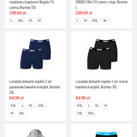
rozpinana z kapturem Regular Fit
XH9624 Slim Fit czarne z logo, Rozmiar
czarna, Rozmiar XXL
L
299.99 zł
269.99 zł
L
XXL
XL
M
L
M
XXL
XL
Lonsdale bokserki męskie 2 szt
Lonsdale bokserki męskie 2 szt czarne
granatowe bawełna komplet, Rozmiar
bawełna komplet, Rozmiar 3XL
3XL
84.99 zł
84.99 zł
4XL
L
XL
XXL
4XL
L
XL
M
M
3XL
3XL
XXL