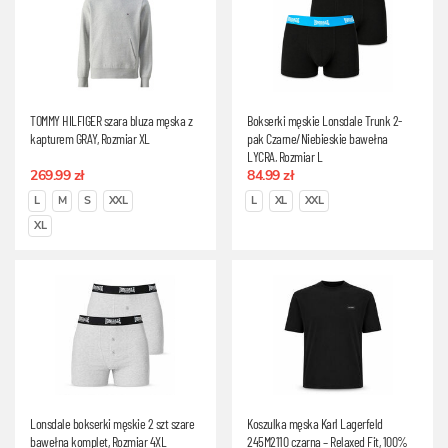
TOMMY HILFIGER szara bluza męska z
Bokserki męskie Lonsdale Trunk 2-
kapturem GRAY, Rozmiar XL
pak Czarne/Niebieskie bawełna
LYCRA, Rozmiar L
269.99 zł
84.99 zł
L
M
S
XXL
L
XL
XXL
XL
Lonsdale bokserki męskie 2 szt szare
Koszulka męska Karl Lagerfeld
bawełna komplet, Rozmiar 4XL
245M2110 czarna – Relaxed Fit, 100%