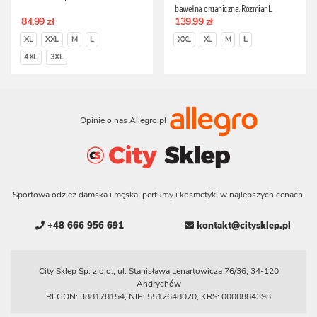
bawełna organiczna, Rozmiar L
84.99 zł
139.99 zł
XL
XXL
M
L
XXL
XL
M
L
4XL
3XL
Opinie o nas Allegro.pl
Sportowa odzież damska i męska, perfumy i kosmetyki w najlepszych cenach.
+48 666 956 691
kontakt@citysklep.pl
City Sklep Sp. z o.o., ul. Stanisława Lenartowicza 76/36, 34-120
Andrychów
REGON: 388178154, NIP: 5512648020, KRS: 0000884398