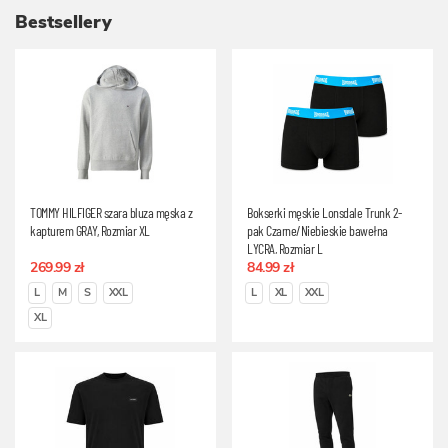
Bestsellery
TOMMY HILFIGER szara bluza męska z
Bokserki męskie Lonsdale Trunk 2-
kapturem GRAY, Rozmiar XL
pak Czarne/Niebieskie bawełna
LYCRA, Rozmiar L
269.99 zł
84.99 zł
L
M
S
XXL
L
XL
XXL
XL