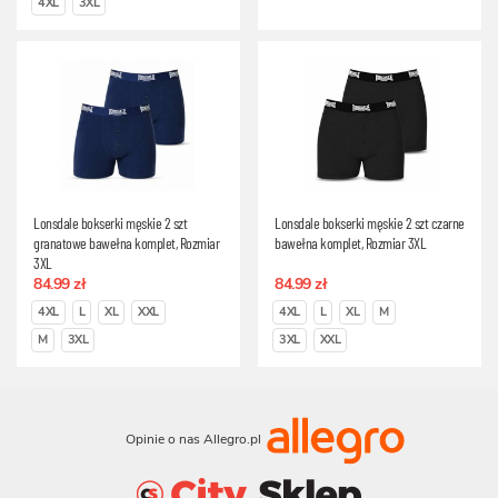
4XL
3XL
Lonsdale bokserki męskie 2 szt
Lonsdale bokserki męskie 2 szt czarne
granatowe bawełna komplet, Rozmiar
bawełna komplet, Rozmiar 3XL
3XL
84.99 zł
84.99 zł
4XL
L
XL
XXL
4XL
L
XL
M
M
3XL
3XL
XXL
Opinie o nas Allegro.pl