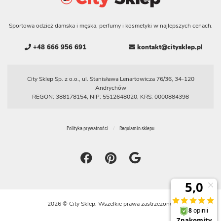
Sportowa odzież damska i męska, perfumy i kosmetyki w najlepszych cenach.
+48 666 956 691
kontakt@citysklep.pl
City Sklep Sp. z o.o., ul. Stanisława Lenartowicza 76/36, 34-120
Andrychów
REGON: 388178154, NIP: 5512648020, KRS: 0000884398
Polityka prywatności
Regulamin sklepu
2026 © City Sklep. Wszelkie prawa zastrzeżone.