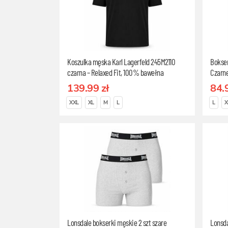
Koszulka męska Karl Lagerfeld 245M2110
Bokser
czarna – Relaxed Fit, 100% bawełna
Czarn
organiczna, Rozmiar L
L
139.99 zł
84.
XXL
XL
M
L
L
X
Lonsdale bokserki męskie 2 szt szare
Lonsda