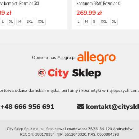
na komplet, Rozmiar 3XL
kapturem GRAY, Rozmiar XL
99 zł
269.99 zł
L
XL
M
3XL
XXL
L
M
S
XXL
XL
Opinie o nas Allegro.pl
ortowa odzież damska i męska, perfumy i kosmetyki w najlepszych cena
+48 666 956 691
kontakt@cityskl
City Sklep Sp. z o.o., ul. Stanisława Lenartowicza 76/36, 34-120 Andrychów
REGON: 388178154, NIP: 5512648020, KRS: 0000884398