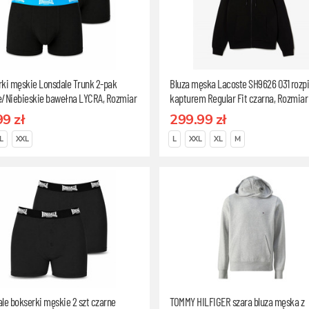
ki męskie Lonsdale Trunk 2-pak
Bluza męska Lacoste SH9626 031 rozp
e/Niebieskie bawełna LYCRA, Rozmiar
kapturem Regular Fit czarna, Rozmiar
99 zł
299.99 zł
L
XXL
L
XXL
XL
M
le bokserki męskie 2 szt czarne
TOMMY HILFIGER szara bluza męska z