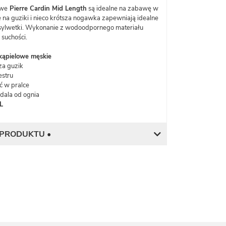
owe
Pierre Cardin Mid Length
są idealne na zabawę w
 na guziki i nieco krótsza nogawka zapewniają idealne
sylwetki. Wykonanie z wodoodpornego materiału
suchości.
kąpielowe męskie
za guzik
estru
ć w pralce
dala od ognia
L
 PRODUKTU •