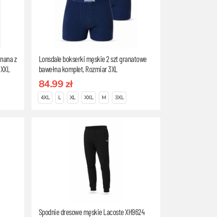
inana z
Lonsdale bokserki męskie 2 szt granatowe
 XXL
bawełna komplet, Rozmiar 3XL
84.99 zł
4XL
L
XL
XXL
M
3XL
Spodnie dresowe męskie Lacoste XH9624