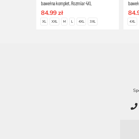
bawełna komplet, Rozmiar 4XL
baweł
84.99 zł
84.
XL
XXL
M
L
4XL
3XL
4XL
Sp