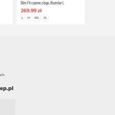
Slim Fit czarne z logo, Rozmiar L
269.99 zł
L
M
XXL
XL
ch.
ep.pl