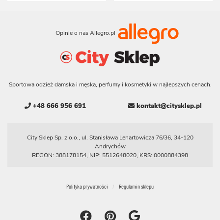
Opinie o nas Allegro.pl
Sportowa odzież damska i męska, perfumy i kosmetyki w najlepszych cenach.
+48 666 956 691
kontakt@citysklep.pl
City Sklep Sp. z o.o., ul. Stanisława Lenartowicza 76/36, 34-120
Andrychów
REGON: 388178154, NIP: 5512648020, KRS: 0000884398
Polityka prywatności
Regulamin sklepu