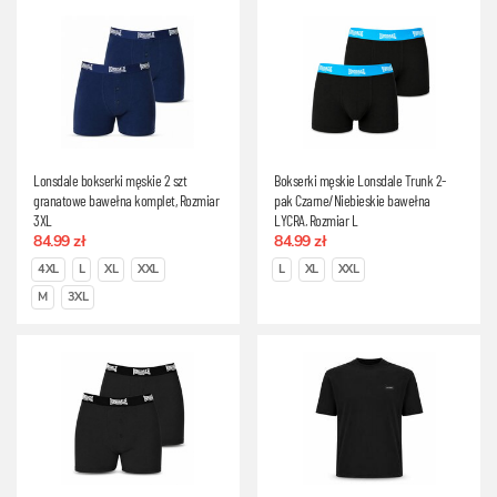
Lonsdale bokserki męskie 2 szt
Bokserki męskie Lonsdale Trunk 2-
granatowe bawełna komplet, Rozmiar
pak Czarne/Niebieskie bawełna
3XL
LYCRA, Rozmiar L
84.99 zł
84.99 zł
4XL
L
XL
XXL
L
XL
XXL
M
3XL