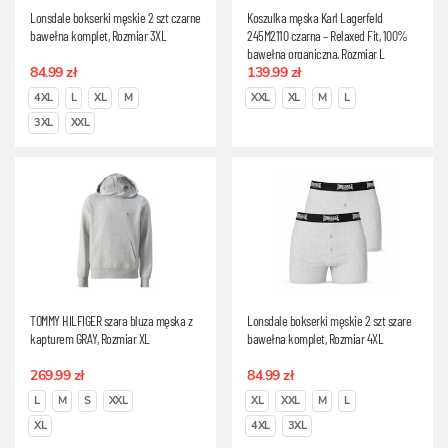
Lonsdale bokserki męskie 2 szt czarne
Koszulka męska Karl Lagerfeld
bawełna komplet, Rozmiar 3XL
245M2110 czarna – Relaxed Fit, 100%
bawełna organiczna, Rozmiar L
84.99 zł
139.99 zł
4XL
L
XL
M
XXL
XL
M
L
3XL
XXL
TOMMY HILFIGER szara bluza męska z
Lonsdale bokserki męskie 2 szt szare
kapturem GRAY, Rozmiar XL
bawełna komplet, Rozmiar 4XL
269.99 zł
84.99 zł
L
M
S
XXL
XL
XXL
M
L
XL
4XL
3XL