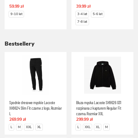
59.99 zł
39.99 zł
9-10 lat
3-4 lat
5-6 lat
7-8 lat
Bestsellery
Spodnie dresowe męskie Lacoste
Bluza męska Lacoste SH9626 031
XH9624 Slim Fit czarne z logo, Rozmiar
rozpinana z kapturem Regular Fit
L
czarna, Rozmiar XXL
269.99 zł
299.99 zł
L
M
XXL
XL
L
XXL
XL
M