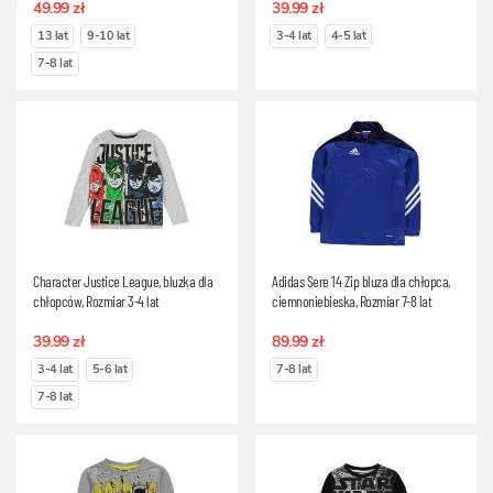
49.99 zł
39.99 zł
13 lat
9-10 lat
3-4 lat
4-5 lat
7-8 lat
Character Justice League, bluzka dla
Adidas Sere 14 Zip bluza dla chłopca,
chłopców, Rozmiar 3-4 lat
ciemnoniebieska, Rozmiar 7-8 lat
39.99 zł
89.99 zł
3-4 lat
5-6 lat
7-8 lat
7-8 lat