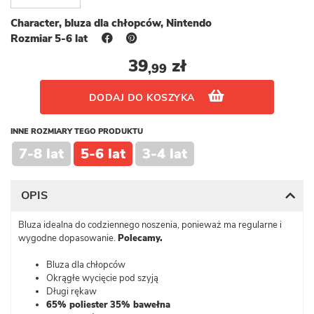
Character, bluza dla chłopców, Nintendo
Rozmiar 5-6 lat
39
zł
,99
DODAJ DO KOSZYKA
INNE ROZMIARY TEGO PRODUKTU
7-8 lat
5-6 lat
3-4 lat
OPIS
Bluza idealna do codziennego noszenia, ponieważ ma regularne i
wygodne dopasowanie.
Polecamy.
Bluza dla chłopców
Okrągłe wycięcie pod szyją
Długi rękaw
65% poliester 35% bawełna