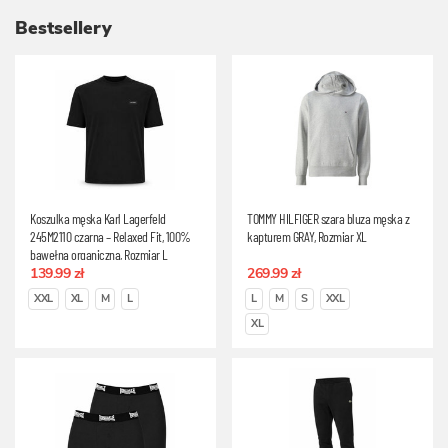
Bestsellery
Koszulka męska Karl Lagerfeld
TOMMY HILFIGER szara bluza męska z
245M2110 czarna – Relaxed Fit, 100%
kapturem GRAY, Rozmiar XL
bawełna organiczna, Rozmiar L
139.99 zł
269.99 zł
XXL
XL
M
L
L
M
S
XXL
XL