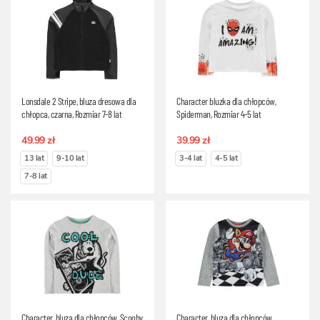
Lonsdale 2 Stripe, bluza dresowa dla
Character bluzka dla chłopców,
chłopca, czarna, Rozmiar 7-8 lat
Spiderman, Rozmiar 4-5 lat
49.99 zł
39.99 zł
13 lat
9-10 lat
3-4 lat
4-5 lat
7-8 lat
Character, bluza dla chłopców, Scooby
Character, bluza dla chłopców,