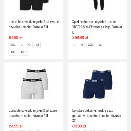
Lonsdale bokserki męskie 2 szt czarne
Spodnie dresowe męskie Lacoste
bawełna komplet, Rozmiar 3XL
XH9624 Slim Fit czarne z logo, Rozmiar
L
84.99 zł
269.99 zł
4XL
L
XL
M
L
M
XXL
XL
3XL
XXL
Lonsdale bokserki męskie 2 szt szare
Lonsdale bokserki męskie 2 szt
bawełna komplet, Rozmiar 4XL
granatowe bawełna komplet, Rozmiar
3XL
84.99 zł
84.99 zł