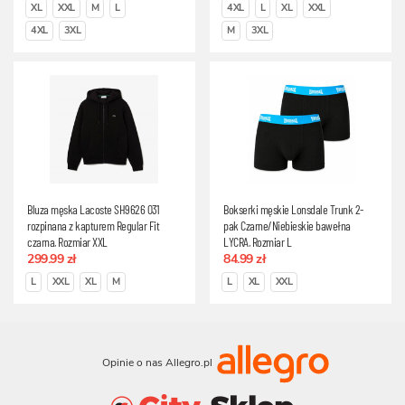
XL
XXL
M
L
4XL
L
XL
XXL
4XL
3XL
M
3XL
Bluza męska Lacoste SH9626 031
Bokserki męskie Lonsdale Trunk 2-
rozpinana z kapturem Regular Fit
pak Czarne/Niebieskie bawełna
czarna, Rozmiar XXL
LYCRA, Rozmiar L
299.99 zł
84.99 zł
L
XXL
XL
M
L
XL
XXL
Opinie o nas Allegro.pl