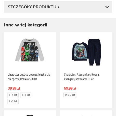
SZCZEGÓŁY PRODUKTU •
Inne w tej kategorii
Character Justice League, bluzka dla
Character, Piżama dla chłopca,
chłopców, Rozmiar 7-8 lat
Avengers, Rozmiar 9-10 lat
39.99 zł
59.99 zł
3-4 lat
5-6 lat
9-10 lat
7-8 lat