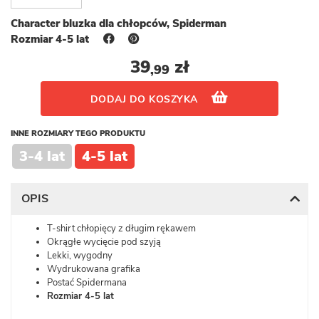
Character bluzka dla chłopców, Spiderman
Rozmiar 4-5 lat
39
zł
,99
DODAJ DO KOSZYKA
INNE ROZMIARY TEGO PRODUKTU
3-4 lat
4-5 lat
OPIS
T-shirt chłopięcy z długim rękawem
Okrągłe wycięcie pod szyją
Lekki, wygodny
Wydrukowana grafika
Postać Spidermana
Rozmiar 4-5 lat