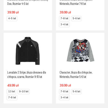
Doo, Rozmiar 4-5 lat
Nintendo, Rozmiar 7-8 lat
39.99 zł
39.99 zł
4-5 lat
7-8 lat
5-6 lat
3-4 lat
Lonsdale 2 Stripe, bluza dresowa dla
Character, bluza dla chłopców,
chłopca, czarna, Rozmiar 9-10 lat
Nintendo, Rozmiar 5-6 lat
49.99 zł
39.99 zł
13 lat
9-10 lat
7-8 lat
5-6 lat
7-8 lat
3-4 lat