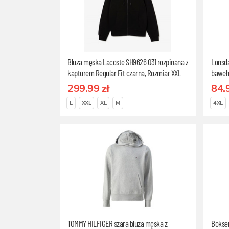
Bluza męska Lacoste SH9626 031 rozpinana z
Lonsda
kapturem Regular Fit czarna, Rozmiar XXL
baweł
299.99 zł
84.
L
XXL
XL
M
4XL
TOMMY HILFIGER szara bluza męska z
Bokser