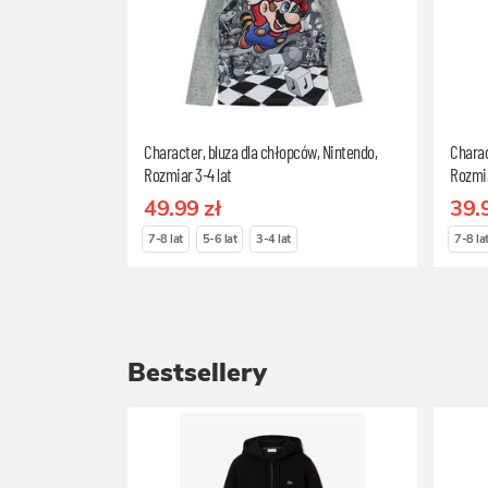
Character, bluza dla chłopców, Nintendo,
Charac
Rozmiar 3-4 lat
Rozmia
49.99 zł
39.
7-8 lat
5-6 lat
3-4 lat
7-8 la
Bestsellery