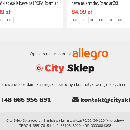
e/Niebieskie bawełna LYCRA, Rozmiar
bawełna komplet, Rozmiar 3XL
99 zł
84.99 zł
L
XXL
4XL
L
XL
XXL
M
3XL
Opinie o nas Allegro.pl
ortowa odzież damska i męska, perfumy i kosmetyki w najlepszych cena
+48 666 956 691
kontakt@cityskl
City Sklep Sp. z o.o., ul. Stanisława Lenartowicza 76/36, 34-120 Andrychów
REGON: 388178154, NIP: 5512648020, KRS: 0000884398