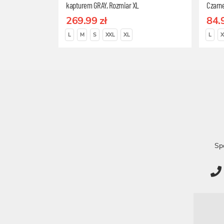
kapturem GRAY, Rozmiar XL
Czarn
L
269.99 zł
84.
L
M
S
XXL
XL
L
X
Sp