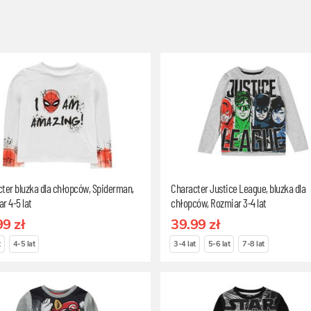
ter bluzka dla chłopców, Spiderman,
Character Justice League, bluzka dla
r 4-5 lat
chłopców, Rozmiar 3-4 lat
99 zł
39.99 zł
t
4-5 lat
3-4 lat
5-6 lat
7-8 lat