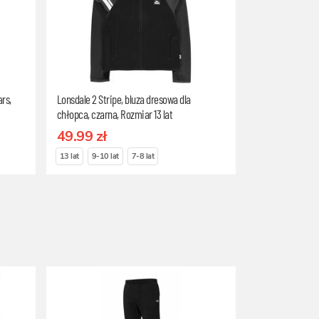
rs,
Lonsdale 2 Stripe, bluza dresowa dla
chłopca, czarna, Rozmiar 13 lat
49.99 zł
13 lat
9-10 lat
7-8 lat