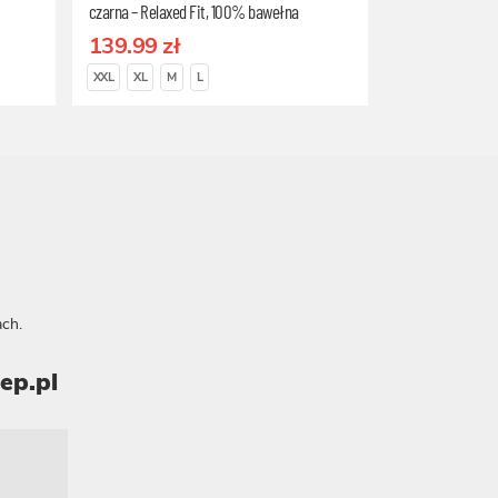
czarna – Relaxed Fit, 100% bawełna
organiczna, Rozmiar L
139.99 zł
XXL
XL
M
L
ch.
ep.pl