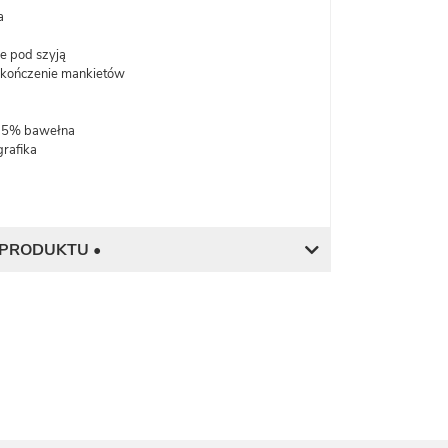
a
e pod szyją
kończenie mankietów
 35% bawełna
rafika
 PRODUKTU •