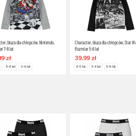
ter, bluza dla chłopców, Nintendo,
Character, bluza dla chłopców, Star Wa
r 7-8 lat
Rozmiar 5-6 lat
99 zł
39.99 zł
t
5-6 lat
3-4 lat
4-5 lat
3-4 lat
5-6 lat