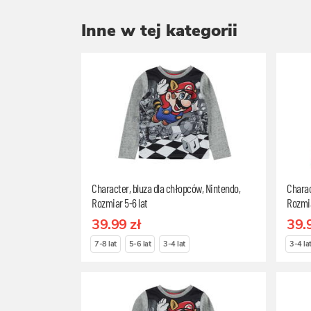
Inne w tej kategorii
Character, bluza dla chłopców, Nintendo,
Charac
Rozmiar 5-6 lat
Rozmia
39.99 zł
39.
7-8 lat
5-6 lat
3-4 lat
3-4 la