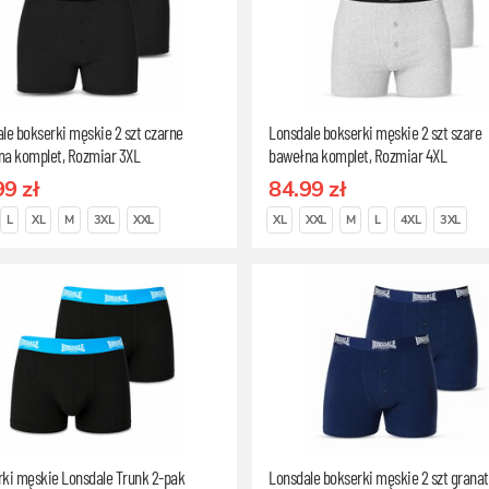
le bokserki męskie 2 szt czarne
Lonsdale bokserki męskie 2 szt szare
na komplet, Rozmiar 3XL
bawełna komplet, Rozmiar 4XL
99 zł
84.99 zł
L
XL
M
3XL
XXL
XL
XXL
M
L
4XL
3XL
ki męskie Lonsdale Trunk 2-pak
Lonsdale bokserki męskie 2 szt grana