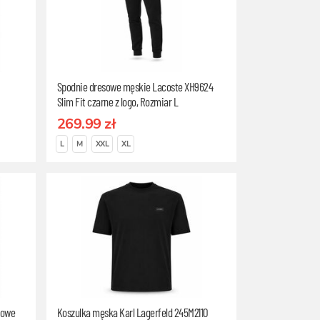
Spodnie dresowe męskie Lacoste XH9624
Slim Fit czarne z logo, Rozmiar L
269.99 zł
L
M
XXL
XL
towe
Koszulka męska Karl Lagerfeld 245M2110