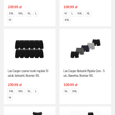
209.99 zł
109.99 zł
3XL
XXL
XL
L
M
L
XXL
XL
M
4XL
Lee Cooper czarne trunki męskie 10
Lee Cooper Bokserki Męskie Core – 5
sztuk, bokserki, Rozmiar XXL
szt., Bawełna, Rozmiar XXL
209.99 zł
109.99 zł
3XL
XXL
XL
L
XL
XXL
M