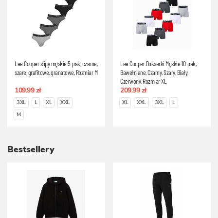
Lee Cooper slipy męskie 5-pak, czarne,
Lee Cooper Bokserki Męskie 10-pak,
szare, grafitowe, granatowe, Rozmiar M
Bawełniane, Czarny, Szary, Biały,
Czerwony, Rozmiar XL
109.99 zł
209.99 zł
3XL
L
XL
XXL
XL
XXL
3XL
L
M
Bestsellery