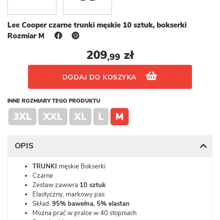
Lee Cooper czarne trunki męskie 10 sztuk, bokserki
Rozmiar M
209
zł
,99
DODAJ DO KOSZYKA
INNE ROZMIARY TEGO PRODUKTU
3XL
XXL
XL
L
M
OPIS
TRUNKI
męskie Bokserki
Czarne
Zestaw zawiera
10 sztuk
Elastyczny, markowy pas
Skład:
95% bawełna, 5% elastan
Można prać w pralce w 40 stopniach