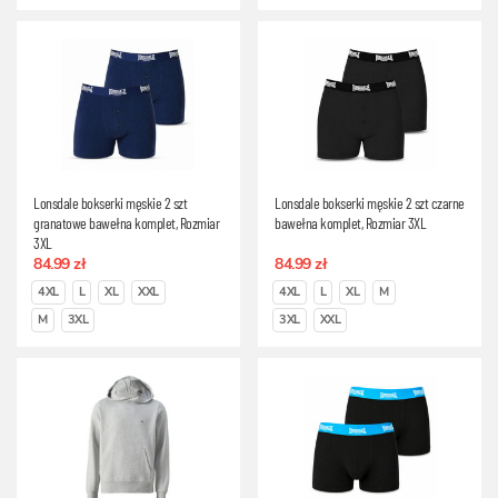
Lonsdale bokserki męskie 2 szt
Lonsdale bokserki męskie 2 szt czarne
granatowe bawełna komplet, Rozmiar
bawełna komplet, Rozmiar 3XL
3XL
84.99 zł
84.99 zł
4XL
L
XL
XXL
4XL
L
XL
M
M
3XL
3XL
XXL