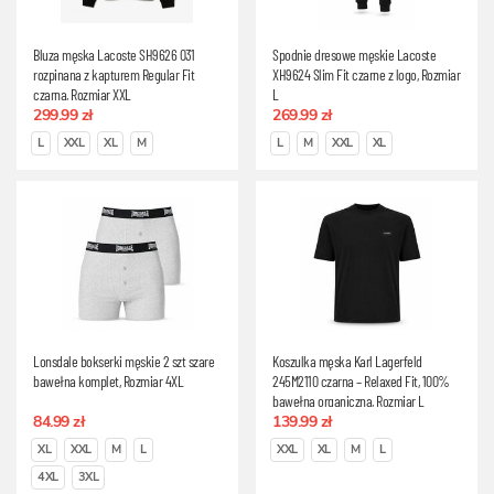
Bluza męska Lacoste SH9626 031
Spodnie dresowe męskie Lacoste
rozpinana z kapturem Regular Fit
XH9624 Slim Fit czarne z logo, Rozmiar
czarna, Rozmiar XXL
L
299.99 zł
269.99 zł
L
XXL
XL
M
L
M
XXL
XL
Lonsdale bokserki męskie 2 szt szare
Koszulka męska Karl Lagerfeld
bawełna komplet, Rozmiar 4XL
245M2110 czarna – Relaxed Fit, 100%
bawełna organiczna, Rozmiar L
84.99 zł
139.99 zł
XL
XXL
M
L
XXL
XL
M
L
4XL
3XL