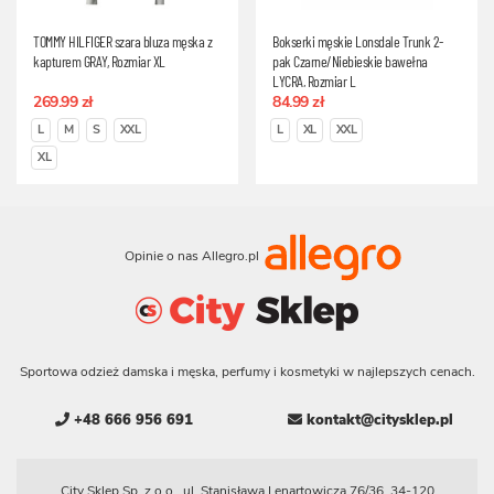
TOMMY HILFIGER szara bluza męska z
Bokserki męskie Lonsdale Trunk 2-
kapturem GRAY, Rozmiar XL
pak Czarne/Niebieskie bawełna
LYCRA, Rozmiar L
269.99 zł
84.99 zł
L
M
S
XXL
L
XL
XXL
XL
Opinie o nas Allegro.pl
Sportowa odzież damska i męska, perfumy i kosmetyki w najlepszych cenach.
+48 666 956 691
kontakt@citysklep.pl
City Sklep Sp. z o.o., ul. Stanisława Lenartowicza 76/36, 34-120