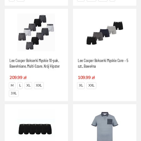
Lee Cooper Bokserki Męskie 10-pak,
Lee Cooper Bokserki Męskie Core – 5
Bawełniane, Multi-Szare, Krój Hipster
szt., Bawełna
209.99 zł
109.99 zł
M
L
XL
XXL
XL
XXL
3XL