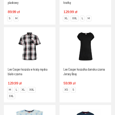
piaskowy
kratkę
89.99 zł
129.99 zł
S
M
XL
XXL
L
M
Lee Cooper koszula w kratę męska
Lee Cooper koszulka damska czarna
biało-czarna
Jersey Boxy
129.99 zł
59.99 zł
M
L
XL
XXL
XS
S
3XL