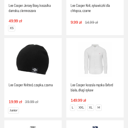
Lee Cooper Jersey Boxy, koszulka
Lee Cooper Knit, rękawiczki dla
damska, ciemnoszara
chłopca, czarne
49.99 zł
9.99 zł
14.99 zł
XS
Lee Cooper Knitted, czapka, czarna
Lee Cooper koszula męska Oxford
biała, długi rękaw
149.99 zł
19.99 zł
39.99 zł
L
XXL
XL
M
Junior