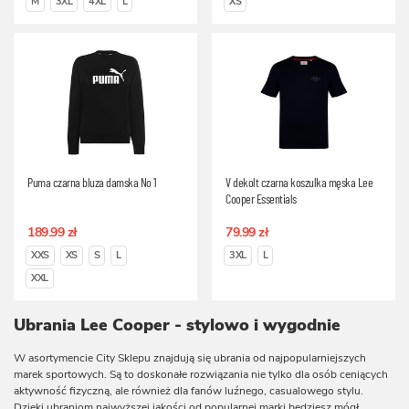
M
3XL
4XL
L
XS
Puma czarna bluza damska No 1
V dekolt czarna koszulka męska Lee
Cooper Essentials
189.99 zł
79.99 zł
XXS
XS
S
L
3XL
L
XXL
Ubrania Lee Cooper - stylowo i wygodnie
W asortymencie City Sklepu znajdują się ubrania od najpopularniejszych
marek sportowych. Są to doskonałe rozwiązania nie tylko dla osób ceniących
aktywność fizyczną, ale również dla fanów luźnego, casualowego stylu.
Dzięki ubraniom najwyższej jakości od popularnej marki będziesz mógł