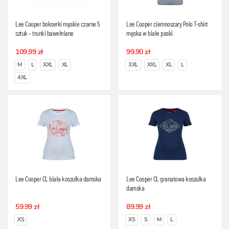
Lee Cooper bokserki męskie czarne 5
Lee Cooper ciemnoszary Polo T-shirt
sztuk – trunki bawełniane
męska w białe paski
109.99 zł
99.90 zł
M
L
XXL
XL
3XL
XXL
XL
L
4XL
Lee Cooper CL biała koszulka damska
Lee Cooper CL granatowa koszulka
damska
59.99 zł
89.99 zł
XS
XS
S
M
L