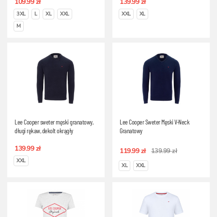
109.99 zł
139.99 zł
3XL
L
XL
XXL
XXL
XL
M
Lee Cooper sweter męski granatowy,
Lee Cooper Sweter Męski V-Neck
długi rękaw, dekolt okrągły
Granatowy
139.99 zł
119.99 zł
139.99 zł
XXL
XL
XXL