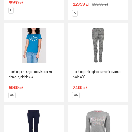
99.90 zł
129.99 zł
159.99 zł
L
S
Lee Cooper Large Logo, koszulka
Lee Cooper legginsy damskie czarno-
damska, niebieska
białe AOP
59.99 zł
74.99 zł
XS
XS