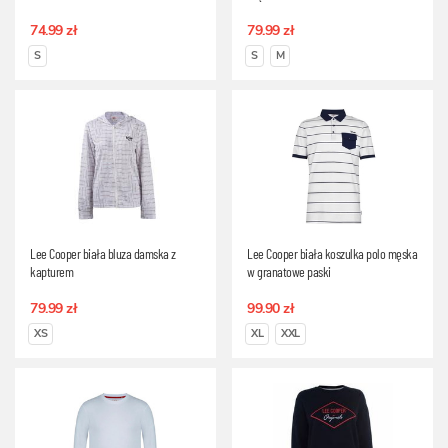
74.99 zł
79.99 zł
S
S
M
Lee Cooper biała bluza damska z
Lee Cooper biała koszulka polo męska
kapturem
w granatowe paski
79.99 zł
99.90 zł
XS
XL
XXL