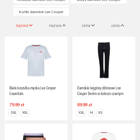
Kurtki damskie Lee Cooper
nazwa
nazwa
cena
cena
Biała koszulka męska Lee Cooper
Damskie legginsy dżinsowe Lee
Essentials
Cooper Denim w kolorze czarnym
79.99 zł
89.99 zł
3XL
XXL
XXL
M
XS