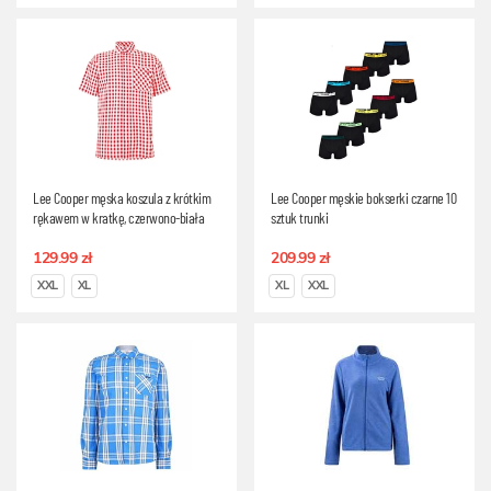
Lee Cooper męska koszula z krótkim
Lee Cooper męskie bokserki czarne 10
rękawem w kratkę, czerwono-biała
sztuk trunki
129.99 zł
209.99 zł
XXL
XL
XL
XXL