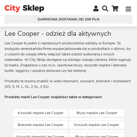
DARMOWA DOSTAWA OD 200 PLN
Lee Cooper - odzież dla aktywnych
Lee Cooper to jeden z najstarszych producentów odzieży w Europie. Ta
brytyjsko-amerykańska firma wyspecjalizowała się w produktach z dżinsu, by
z czasem do swojej oferty włączyć także odzież wykonaną z innych
materiałów. W City Sklep dostępne są różnego rodzaju ubrania, które sygnuje
ta marka. Znajdziesz u nas m.in. sportowe bluzy, koszulki męskie i damskie,
kurtki, legginsy i spodnie dresowe czy też bieliznę.
Produkty te można znaleźć w wielu fasonach, wzorach, kolorach i rozmiarach
(XS, S, M, L, XL, 2 XL, 3 XL).
Produkty marki Lee Cooper znajdziesz także w kategoriach:
Koszulki męskie Lee Cooper
Bluzy męskie Lee Cooper
Bokserki męskie Lee Cooper
Koszule męskie Lee Cooper
Koszulki damskie Lee Cooper
Bluzy damskie Lee Cooper