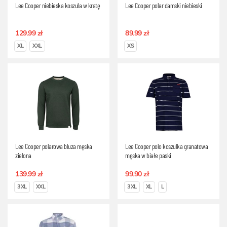
Lee Cooper niebieska koszula w kratę
Lee Cooper polar damski niebieski
129.99 zł
89.99 zł
XL
XXL
XS
Lee Cooper polarowa bluza męska
Lee Cooper polo koszulka granatowa
zielona
męska w białe paski
139.99 zł
99.90 zł
3XL
XXL
3XL
XL
L