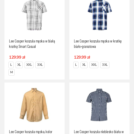
Lee Cooper koszula męska w białą
Lee Cooper koszula męska w kratkę
kratkę Smart Casual
biało-granatowa
129.99 zł
129.99 zł
L
XL
XXL
3XL
L
XL
XXL
3XL
M
Lee Cooper koszula męska, kolor
Lee Cooper koszula niebiesko biała w