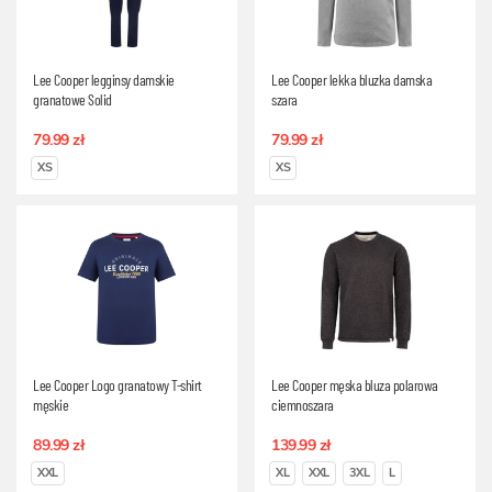
Lee Cooper legginsy damskie
Lee Cooper lekka bluzka damska
granatowe Solid
szara
79.99 zł
79.99 zł
XS
XS
Lee Cooper Logo granatowy T-shirt
Lee Cooper męska bluza polarowa
męskie
ciemnoszara
89.99 zł
139.99 zł
XXL
XL
XXL
3XL
L