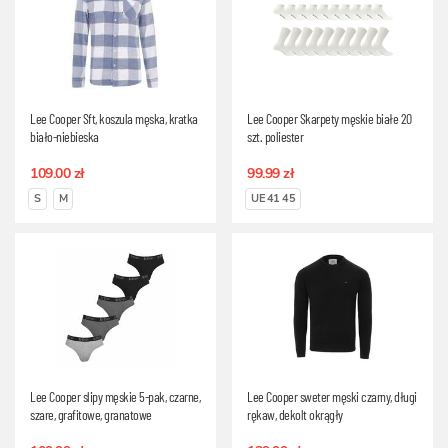
Lee Cooper Sft, koszula męska, kratka
Lee Cooper Skarpety męskie białe 20
biało-niebieska
szt. poliester
109.00 zł
99.99 zł
S
M
UE 41 45
Lee Cooper slipy męskie 5-pak, czarne,
Lee Cooper sweter męski czarny, długi
szare, grafitowe, granatowe
rękaw, dekolt okrągły