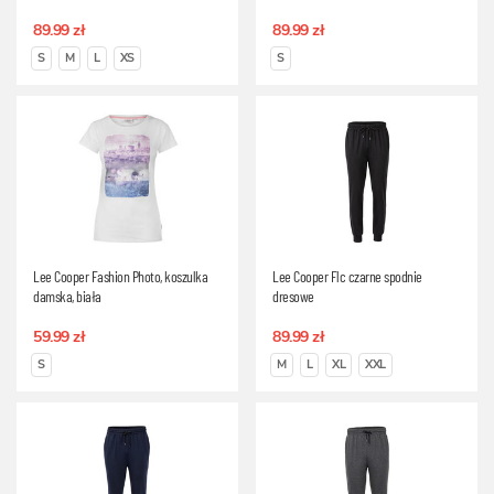
89.99 zł
89.99 zł
S
M
L
XS
S
Lee Cooper Fashion Photo, koszulka
Lee Cooper Flc czarne spodnie
damska, biała
dresowe
59.99 zł
89.99 zł
S
M
L
XL
XXL