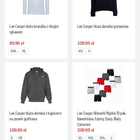
Lee Cooper biała koszulka z długim
Lee Cooper bluza damska granatowa
rękawem
99.99 zł
109.99 zł
XXL
XL
XS
S
Lee Cooper bluza damska z kapturem
Lee Cooper Bokserki Męskie 10-pak,
na zamek grafitowa
Bawełniane, Czarny, Szary, Biały,
Czerwony
109.99 zł
209.99 zł
S
XS
XL
XXL
3XL
L