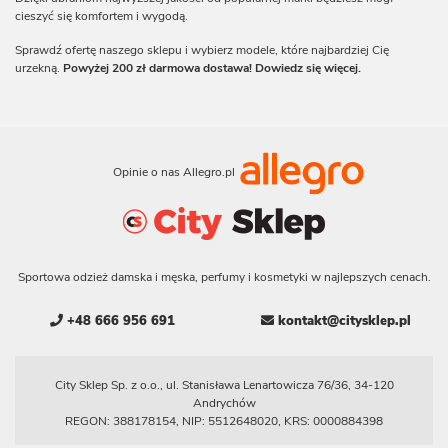
cieszyć się komfortem i wygodą.
Sprawdź ofertę naszego sklepu i wybierz modele, które najbardziej Cię
urzekną.
Powyżej 200 zł darmowa dostawa! Dowiedz się więcej.
Opinie o nas Allegro.pl
Sportowa odzież damska i męska, perfumy i kosmetyki w najlepszych cenach.
+48 666 956 691
kontakt@citysklep.pl
City Sklep Sp. z o.o., ul. Stanisława Lenartowicza 76/36, 34-120
Andrychów
REGON: 388178154, NIP: 5512648020, KRS: 0000884398