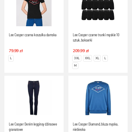
Lee Cooper czarna koszulka damska
Lee Cooper czarne trunki męskie 10
sztuk, bokserki
79.99 zł
209.99 zł
L
3XL
XXL
XL
L
M
Lee Cooper Denim legginsy dżinsowe
Lee Cooper Diamond, bluza męska,
granatowe
niebieska