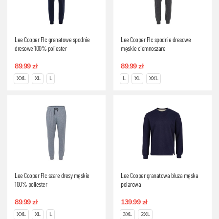
Lee Cooper Flc granatowe spodnie
Lee Cooper Flc spodnie dresowe
dresowe 100% poliester
męskie ciemnoszare
89.99 zł
89.99 zł
XXL
XL
L
L
XL
XXL
Lee Cooper Flc szare dresy męskie
Lee Cooper granatowa bluza męska
100% poliester
polarowa
89.99 zł
139.99 zł
XXL
XL
L
3XL
2XL