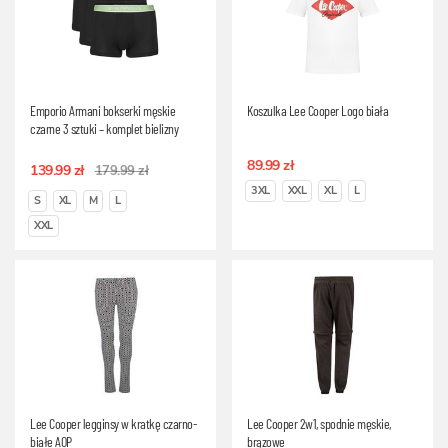
Emporio Armani bokserki męskie
Koszulka Lee Cooper Logo biała
czarne 3 sztuki – komplet bielizny
89.99 zł
139.99 zł
179.99 zł
3XL
XXL
XL
L
S
XL
M
L
XXL
Lee Cooper legginsy w kratkę czarno-
Lee Cooper 2w1, spodnie męskie,
białe AOP
brązowe