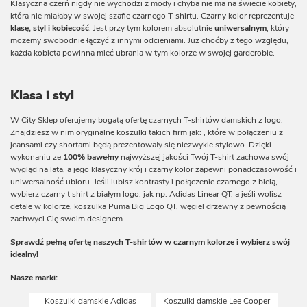
Klasyczna czerń nigdy nie wychodzi z mody i chyba nie ma na świecie kobiety,
która nie miałaby w swojej szafie czarnego T-shirtu. Czarny kolor reprezentuje
klasę, styl i kobiecość
. Jest przy tym kolorem absolutnie
uniwersalnym
, który
możemy swobodnie łączyć z innymi odcieniami. Już choćby z tego względu,
każda kobieta powinna mieć ubrania w tym kolorze w swojej garderobie.
Klasa i styl
W City Sklep oferujemy bogatą ofertę czarnych T-shirtów damskich z logo.
Znajdziesz w nim oryginalne koszulki takich firm jak:
, które w połączeniu z
jeansami czy
shortami
będą prezentowały się niezwykle stylowo. Dzięki
wykonaniu ze
100% bawełny
najwyższej jakości Twój T-shirt zachowa swój
wygląd na lata, a jego klasyczny krój i czarny kolor zapewni ponadczasowość i
uniwersalność ubioru. Jeśli lubisz kontrasty i połączenie czarnego z bielą,
wybierz czarny t shirt z białym logo, jak np. Adidas Linear QT, a jeśli wolisz
detale w kolorze, koszulka Puma Big Logo QT, węgiel drzewny z pewnością
zachwyci Cię swoim designem.
Sprawdź pełną ofertę naszych T-shirtów w czarnym kolorze i wybierz swój
idealny!
Nasze marki:
Koszulki damskie Adidas
Koszulki damskie Lee Cooper