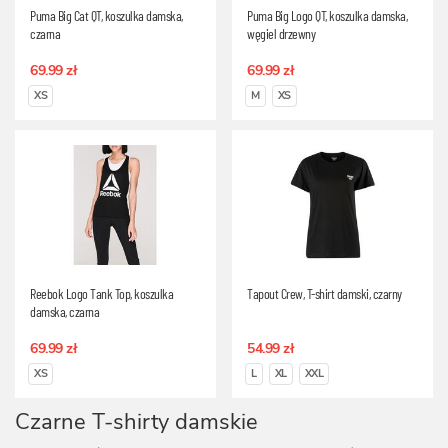
Puma Big Cat QT, koszulka damska,
Puma Big Logo QT, koszulka damska,
czarna
węgiel drzewny
69.99 zł
69.99 zł
XS
M
XS
Reebok Logo Tank Top, koszulka
Tapout Crew, T-shirt damski, czarny
damska, czarna
69.99 zł
54.99 zł
XS
L
XL
XXL
Czarne T-shirty damskie