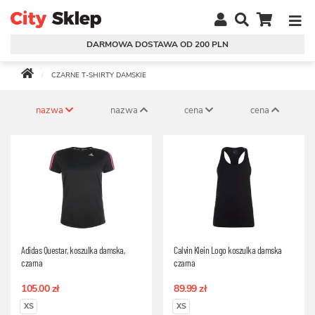
DARMOWA DOSTAWA OD 200 PLN
CZARNE T-SHIRTY DAMSKIE
nazwa
nazwa
cena
cena
Adidas Questar, koszulka damska,
Calvin Klein Logo koszulka damska
czarna
czarna
105.00 zł
89.99 zł
XS
XS