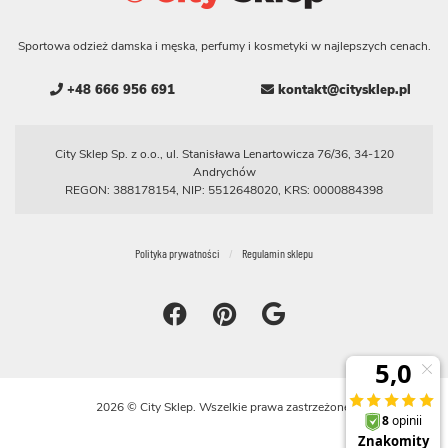
Sportowa odzież damska i męska, perfumy i kosmetyki w najlepszych cenach.
+48 666 956 691
kontakt@citysklep.pl
City Sklep Sp. z o.o., ul. Stanisława Lenartowicza 76/36, 34-120
Andrychów
REGON: 388178154, NIP: 5512648020, KRS: 0000884398
Polityka prywatności
Regulamin sklepu
2026 © City Sklep. Wszelkie prawa zastrzeżone.