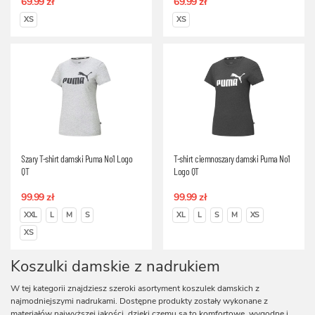
69.99 zł
69.99 zł
XS
XS
Szary T-shirt damski Puma No1 Logo
T-shirt ciemnoszary damski Puma No1
QT
Logo QT
99.99 zł
99.99 zł
XXL
L
M
S
XL
L
S
M
XS
XS
Koszulki damskie z nadrukiem
W tej kategorii znajdziesz szeroki asortyment koszulek damskich z
najmodniejszymi nadrukami. Dostępne produkty zostały wykonane z
materiałów najwyższej jakości, dzięki czemu są to komfortowe, wygodne i