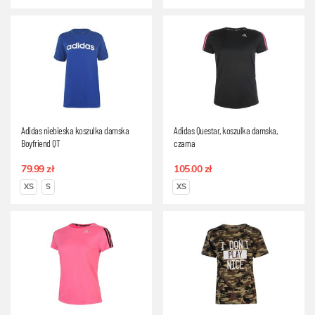
Adidas niebieska koszulka damska
Adidas Questar, koszulka damska,
Boyfriend QT
czarna
79.99 zł
105.00 zł
XS
S
XS