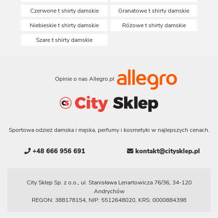
Czerwone t shirty damskie
Granatowe t shirty damskie
Niebieskie t shirty damskie
Różowe t shirty damskie
Szare t shirty damskie
Opinie o nas Allegro.pl
Sportowa odzież damska i męska, perfumy i kosmetyki w najlepszych cenach.
+48 666 956 691
kontakt@citysklep.pl
City Sklep Sp. z o.o., ul. Stanisława Lenartowicza 76/36, 34-120
Andrychów
REGON: 388178154, NIP: 5512648020, KRS: 0000884398