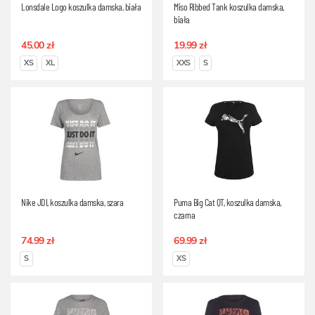
Lonsdale Logo koszulka damska, biała
Miso Ribbed Tank koszulka damska,
biała
45.00 zł
19.99 zł
XS
XL
XXS
S
Nike JDI, koszulka damska, szara
Puma Big Cat QT, koszulka damska,
czarna
74.99 zł
69.99 zł
S
XS