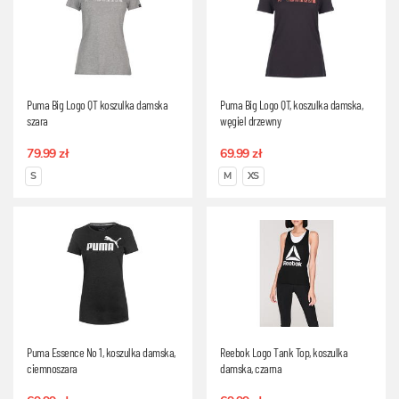
Puma Big Logo QT koszulka damska
Puma Big Logo QT, koszulka damska,
szara
węgiel drzewny
79.99 zł
69.99 zł
S
M
XS
Puma Essence No 1, koszulka damska,
Reebok Logo Tank Top, koszulka
ciemnoszara
damska, czarna