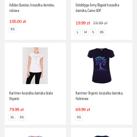
Adidas Questar, koszulka damska,
Golddigga Army Ripped koszulka
różowa
damska, Camo AOP
105.00 zł
19.99 zł
29.99 zł
XS
L
M
S
XS
Karrimor koszulka damska biała
Karrimor Organic koszulka damska,
Organic
fioletowa
79.99 zł
69.99 zł
XL
XS
XS