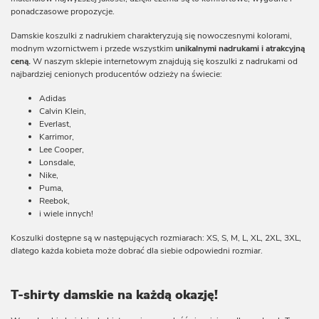
ponadczasowe propozycje.
Damskie koszulki z nadrukiem charakteryzują się nowoczesnymi kolorami,
modnym wzornictwem i przede wszystkim
unikalnymi nadrukami i atrakcyjną
ceną.
W naszym sklepie internetowym znajdują się koszulki z nadrukami od
najbardziej cenionych producentów odzieży na świecie:
Adidas
Calvin Klein,
Everlast,
Karrimor,
Lee Cooper,
Lonsdale,
Nike,
Puma,
Reebok,
i wiele innych!
Koszulki dostępne są w następujących rozmiarach: XS, S, M, L, XL, 2XL, 3XL,
dlatego każda kobieta może dobrać dla siebie odpowiedni rozmiar.
T-shirty damskie na każdą okazję!