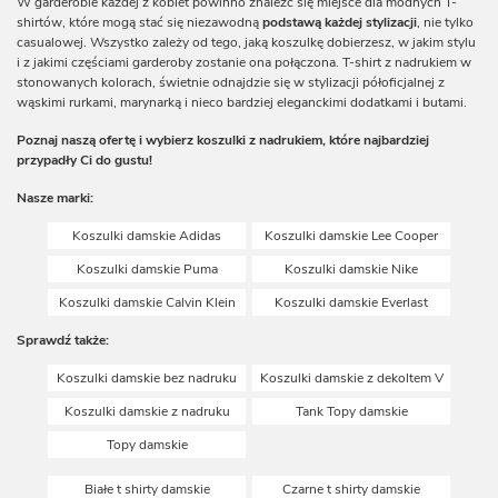
W garderobie każdej z kobiet powinno znaleźć się miejsce dla modnych T-
shirtów, które mogą stać się niezawodną
podstawą każdej stylizacji
, nie tylko
casualowej. Wszystko zależy od tego, jaką koszulkę dobierzesz, w jakim stylu
i z jakimi częściami garderoby zostanie ona połączona. T-shirt z nadrukiem w
stonowanych kolorach, świetnie odnajdzie się w stylizacji półoficjalnej z
wąskimi rurkami, marynarką i nieco bardziej eleganckimi dodatkami i butami.
Poznaj naszą ofertę i wybierz koszulki z nadrukiem, które najbardziej
przypadły Ci do gustu!
Nasze marki:
Koszulki damskie Adidas
Koszulki damskie Lee Cooper
Koszulki damskie Puma
Koszulki damskie Nike
Koszulki damskie Calvin Klein
Koszulki damskie Everlast
Sprawdź także:
Koszulki damskie bez nadruku
Koszulki damskie z dekoltem V
Koszulki damskie z nadruku
Tank Topy damskie
Topy damskie
Białe t shirty damskie
Czarne t shirty damskie