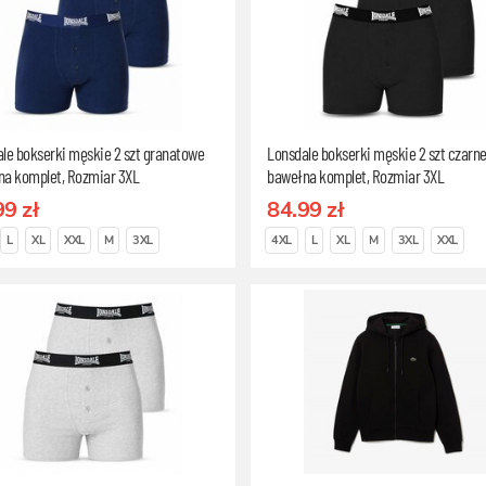
le bokserki męskie 2 szt granatowe
Lonsdale bokserki męskie 2 szt czarn
na komplet, Rozmiar 3XL
bawełna komplet, Rozmiar 3XL
99 zł
84.99 zł
L
XL
XXL
M
3XL
4XL
L
XL
M
3XL
XXL