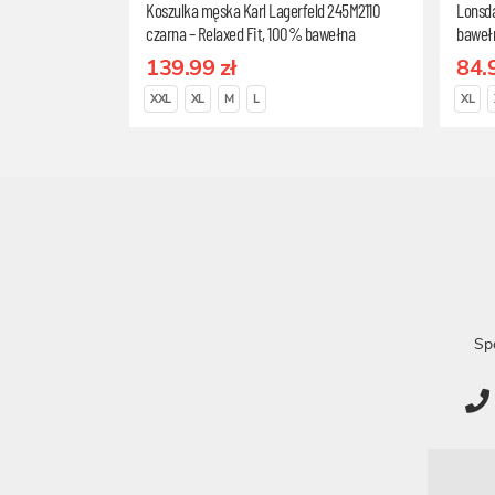
Koszulka męska Karl Lagerfeld 245M2110
Lonsda
czarna – Relaxed Fit, 100% bawełna
baweł
organiczna, Rozmiar L
139.99 zł
84.
XXL
XL
M
L
XL
Sp