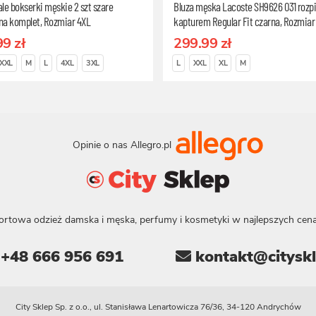
le bokserki męskie 2 szt szare
Bluza męska Lacoste SH9626 031 rozp
na komplet, Rozmiar 4XL
kapturem Regular Fit czarna, Rozmiar
99 zł
299.99 zł
XXL
M
L
4XL
3XL
L
XXL
XL
M
Opinie o nas Allegro.pl
ortowa odzież damska i męska, perfumy i kosmetyki w najlepszych cena
+48 666 956 691
kontakt@cityskl
City Sklep Sp. z o.o., ul. Stanisława Lenartowicza 76/36, 34-120 Andrychów