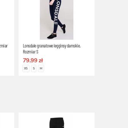
zmiar
Lonsdale granatowe legginsy damskie,
Rozmiar S
79.99 zł
XS
S
M