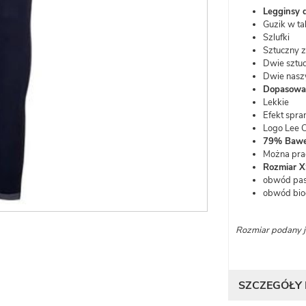
Legginsy 
Guzik w tal
Szlufki
Sztuczny 
Dwie sztuc
Dwie naszy
Dopasowan
Lekkie
Efekt spra
Logo Lee 
79% Baweł
Można pra
Rozmiar X
obwód pa
obwód bi
Rozmiar podany je
SZCZEGÓŁY