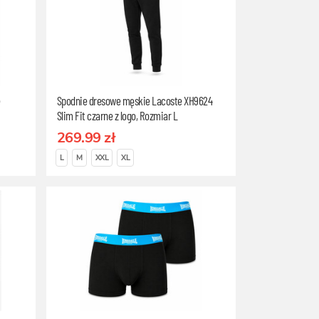
e
Spodnie dresowe męskie Lacoste XH9624
Slim Fit czarne z logo, Rozmiar L
269.99 zł
L
M
XXL
XL