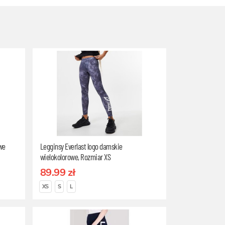
we
Legginsy Everlast logo damskie
wielokolorowe, Rozmiar XS
89.99 zł
XS
S
L