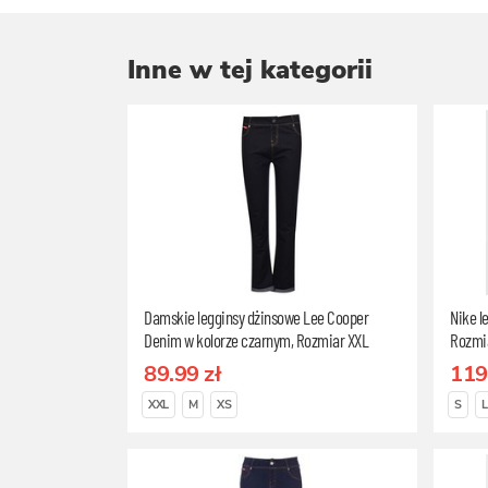
Inne w tej kategorii
Damskie legginsy dżinsowe Lee Cooper
Nike l
Denim w kolorze czarnym, Rozmiar XXL
Rozmi
89.99 zł
119
XXL
M
XS
S
L