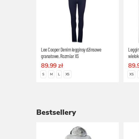
Lee Cooper Denim legginsy dżinsowe
Leggin
granatowe, Rozmiar XS
wielok
89.99 zł
89.
S
M
L
XS
XS
Bestsellery