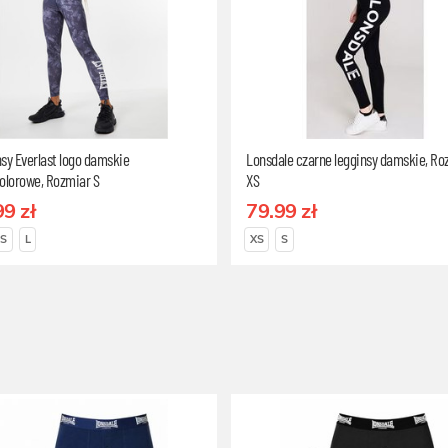
sy Everlast logo damskie
Lonsdale czarne legginsy damskie, Ro
olorowe, Rozmiar S
XS
99 zł
79.99 zł
S
L
XS
S