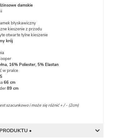
dżinsowe damskie
ii
zamek błyskawiczny
zne kieszenie z przodu
te otwarte tylne kieszenie
y krój
nia
Cooper
na, 16% Poliester, 5% Elastan
ć w pralce
S
sa
66 cm
oder
89 cm
st szacunkowo i może się różnić + / - (2cm)
 PRODUKTU •