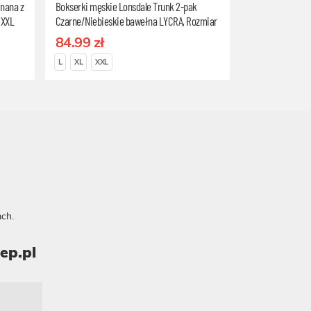
inana z
Bokserki męskie Lonsdale Trunk 2-pak
 XXL
Czarne/Niebieskie bawełna LYCRA, Rozmiar
L
84.99 zł
L
XL
XXL
ch.
ep.pl