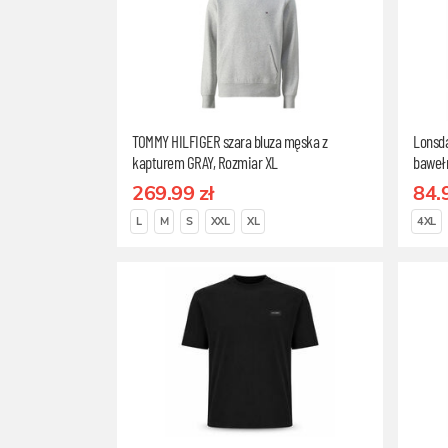
TOMMY HILFIGER szara bluza męska z
Lonsda
kapturem GRAY, Rozmiar XL
baweł
269.99 zł
84.
L
M
S
XXL
XL
4XL