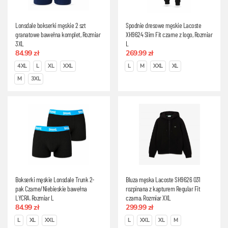
Lonsdale bokserki męskie 2 szt
Spodnie dresowe męskie Lacoste
granatowe bawełna komplet, Rozmiar
XH9624 Slim Fit czarne z logo, Rozmiar
3XL
L
84.99 zł
269.99 zł
4XL
L
XL
XXL
L
M
XXL
XL
M
3XL
Bokserki męskie Lonsdale Trunk 2-
Bluza męska Lacoste SH9626 031
pak Czarne/Niebieskie bawełna
rozpinana z kapturem Regular Fit
LYCRA, Rozmiar L
czarna, Rozmiar XXL
84.99 zł
299.99 zł
L
XL
XXL
L
XXL
XL
M