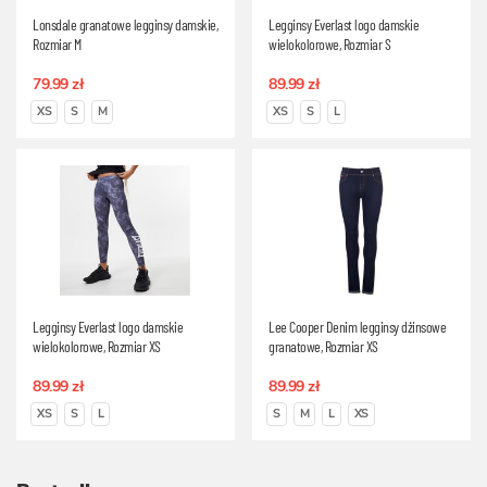
Lonsdale granatowe legginsy damskie,
Legginsy Everlast logo damskie
Rozmiar M
wielokolorowe, Rozmiar S
79.99 zł
89.99 zł
XS
S
M
XS
S
L
Legginsy Everlast logo damskie
Lee Cooper Denim legginsy dżinsowe
wielokolorowe, Rozmiar XS
granatowe, Rozmiar XS
89.99 zł
89.99 zł
XS
S
L
S
M
L
XS