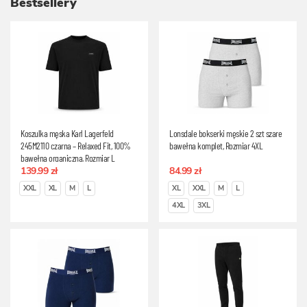
Bestsellery
Koszulka męska Karl Lagerfeld
Lonsdale bokserki męskie 2 szt szare
245M2110 czarna – Relaxed Fit, 100%
bawełna komplet, Rozmiar 4XL
bawełna organiczna, Rozmiar L
139.99 zł
84.99 zł
XXL
XL
M
L
XL
XXL
M
L
4XL
3XL