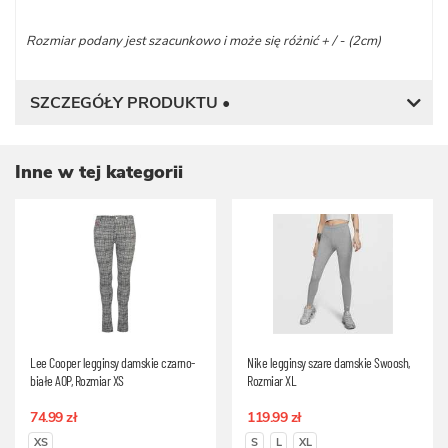
Rozmiar podany jest szacunkowo i może się różnić + / - (2cm)
SZCZEGÓŁY PRODUKTU •
Inne w tej kategorii
Lee Cooper legginsy damskie czarno-
Nike legginsy szare damskie Swoosh,
białe AOP, Rozmiar XS
Rozmiar XL
74.99 zł
119.99 zł
XS
S
L
XL