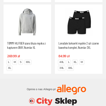
TOMMY HILFIGER szara bluza męska z
Lonsdale bokserki męskie 2 szt czarne
kapturem GRAY, Rozmiar XL
bawełna komplet, Rozmiar 3XL
269.99 zł
84.99 zł
L
M
S
XXL
4XL
L
XL
M
XL
3XL
XXL
Opinie o nas Allegro.pl