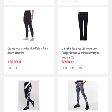
Czarne legginsy damskie Calvin Klein
Damskie legginsy dżinsowe Lee
Jeans, Rozmiar L
Cooper Denim w kolorze czarnym,
Rozmiar XS
159.99 zł
89.99 zł
XL
L
XXL
M
XS