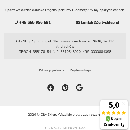
Sportowa odzież damska i męska, perfumy i kosmetyki w najlepszych cenach.
+48 666 956 691
kontakt@citysklep.pl
City Sklep Sp. z o.o., ul. Stanisława Lenartowicza 76/36, 34-120
Andrychów
REGON: 388178154, NIP: 5512648020, KRS: 0000884398
Polityka prywatności
Regulamin sklepu
2026 © City Sklep. Wszelkie prawa zastrzeżone.
REALIZACJA SKLEPU WEBOSKI