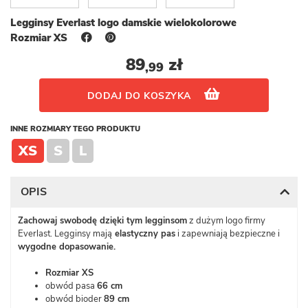
Legginsy Everlast logo damskie wielokolorowe
Rozmiar XS
89
zł
,99
DODAJ DO KOSZYKA
INNE ROZMIARY TEGO PRODUKTU
XS
S
L
OPIS
Zachowaj swobodę dzięki tym legginsom
z dużym logo firmy
Everlast. Legginsy mają
elastyczny pas
i zapewniają bezpieczne i
wygodne dopasowanie.
Rozmiar XS
obwód pasa
66 cm
obwód bioder
89 cm