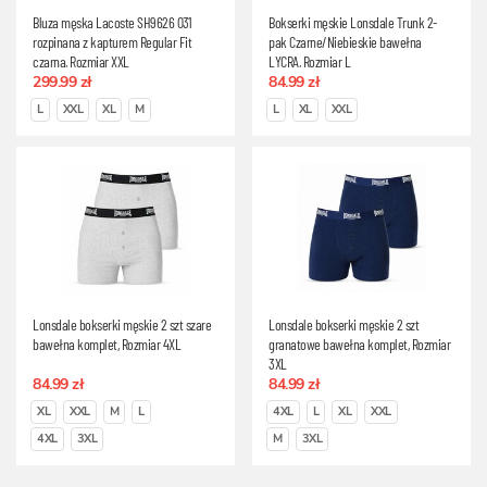
Bluza męska Lacoste SH9626 031
Bokserki męskie Lonsdale Trunk 2-
rozpinana z kapturem Regular Fit
pak Czarne/Niebieskie bawełna
czarna, Rozmiar XXL
LYCRA, Rozmiar L
299.99 zł
84.99 zł
L
XXL
XL
M
L
XL
XXL
Lonsdale bokserki męskie 2 szt szare
Lonsdale bokserki męskie 2 szt
bawełna komplet, Rozmiar 4XL
granatowe bawełna komplet, Rozmiar
3XL
84.99 zł
84.99 zł
XL
XXL
M
L
4XL
L
XL
XXL
4XL
3XL
M
3XL