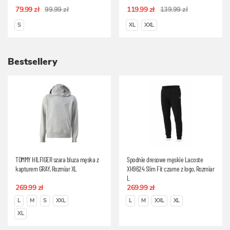
79.99 zł
119.99 zł
99.99 zł
139.99 zł
S
XL
XXL
Bestsellery
TOMMY HILFIGER szara bluza męska z
Spodnie dresowe męskie Lacoste
kapturem GRAY, Rozmiar XL
XH9624 Slim Fit czarne z logo, Rozmiar
L
269.99 zł
269.99 zł
L
M
S
XXL
L
M
XXL
XL
XL