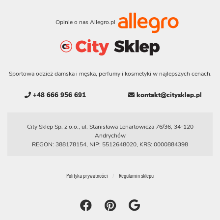
Opinie o nas Allegro.pl
Sportowa odzież damska i męska, perfumy i kosmetyki w najlepszych cenach.
+48 666 956 691
kontakt@citysklep.pl
City Sklep Sp. z o.o., ul. Stanisława Lenartowicza 76/36, 34-120
Andrychów
REGON: 388178154, NIP: 5512648020, KRS: 0000884398
Polityka prywatności
Regulamin sklepu