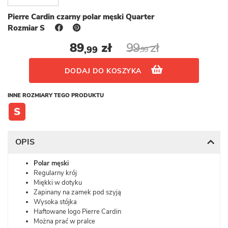
Pierre Cardin czarny polar męski Quarter
Rozmiar S
89
zł
99
zł
,99
,99
DODAJ DO KOSZYKA
INNE ROZMIARY TEGO PRODUKTU
S
OPIS
Polar męski
Regularny krój
Miękki w dotyku
Zapinany na zamek pod szyją
Wysoka stójka
Haftowane logo Pierre Cardin
Można prać w pralce