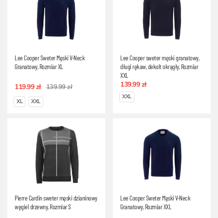
Lee Cooper Sweter Męski V-Neck
Lee Cooper sweter męski granatowy,
Granatowy, Rozmiar XL
długi rękaw, dekolt okrągły, Rozmiar
XXL
139.99 zł
119.99 zł
139.99 zł
XXL
XL
XXL
Pierre Cardin sweter męski dzianinowy
Lee Cooper Sweter Męski V-Neck
węgiel drzewny, Rozmiar S
Granatowy, Rozmiar XXL