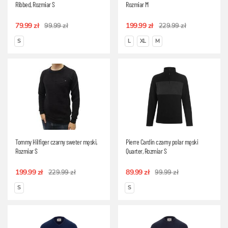
Ribbed, Rozmiar S
Rozmiar M
79.99 zł
199.99 zł
99.99 zł
229.99 zł
S
L
XL
M
Tommy Hilfiger czarny sweter męski,
Pierre Cardin czarny polar męski
Rozmiar S
Quarter, Rozmiar S
199.99 zł
89.99 zł
229.99 zł
99.99 zł
S
S