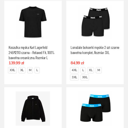
Koszulka męska Karl Lagerfeld
Lonsdale bokserki męskie 2 szt czarne
245M2110 czarna – Relaxed Fit, 100%
bawełna komplet, Rozmiar 3XL
bawełna organiczna, Rozmiar L
139.99 zł
84.99 zł
XXL
XL
M
L
4XL
L
XL
M
3XL
XXL