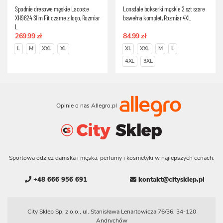
Spodnie dresowe męskie Lacoste
Lonsdale bokserki męskie 2 szt szare
XH9624 Slim Fit czarne z logo, Rozmiar
bawełna komplet, Rozmiar 4XL
L
269.99 zł
84.99 zł
L
M
XXL
XL
XL
XXL
M
L
4XL
3XL
Opinie o nas Allegro.pl
Sportowa odzież damska i męska, perfumy i kosmetyki w najlepszych cenach.
+48 666 956 691
kontakt@citysklep.pl
City Sklep Sp. z o.o., ul. Stanisława Lenartowicza 76/36, 34-120
Andrychów