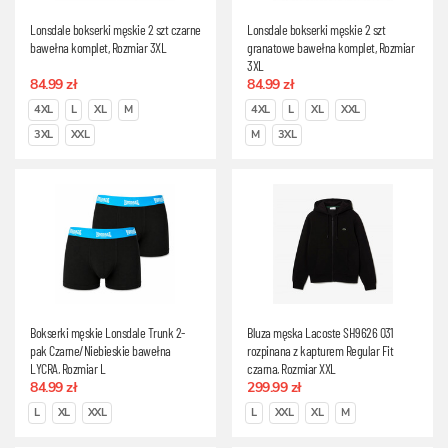
Lonsdale bokserki męskie 2 szt czarne
Lonsdale bokserki męskie 2 szt
bawełna komplet, Rozmiar 3XL
granatowe bawełna komplet, Rozmiar
3XL
84.99 zł
84.99 zł
4XL
L
XL
M
4XL
L
XL
XXL
3XL
XXL
M
3XL
Bokserki męskie Lonsdale Trunk 2-
Bluza męska Lacoste SH9626 031
pak Czarne/Niebieskie bawełna
rozpinana z kapturem Regular Fit
LYCRA, Rozmiar L
czarna, Rozmiar XXL
84.99 zł
299.99 zł
L
XL
XXL
L
XXL
XL
M