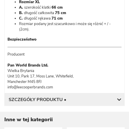
Rozmiar XL
A.
szerokość klatki
66 cm
B.
długość całkowita
75 cm
C.
długość rękawa
71 cm
Rozmiar podany jest szacunkowo i może się różnić + / -
(2cm).
Bezpieczeństwo
Producent
Pan World Brands Ltd.
Wielka Brytania
Unit 10, Park 17, Moss Lane, Whitefield,
Manchester M45 8FJ
info@leecooperbrands.com
SZCZEGÓŁY PRODUKTU •
Inne w tej kategorii