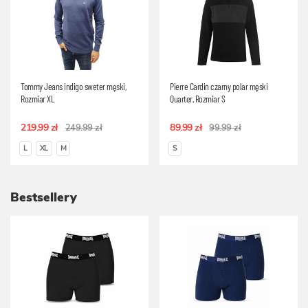
Tommy Jeans indigo sweter męski,
Pierre Cardin czarny polar męski
Rozmiar XL
Quarter, Rozmiar S
219.99 zł
89.99 zł
249.99 zł
99.99 zł
L
XL
M
S
Bestsellery