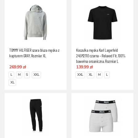
TOMMY HILFIGER szara bluza męska z
Koszulka męska Karl Lagerfeld
kapturem GRAY, Rozmiar XL
245M2110 czarna – Relaxed Fit, 100%
bawełna organiczna, Rozmiar L
269.99 zł
139.99 zł
L
M
S
XXL
XXL
XL
M
L
XL