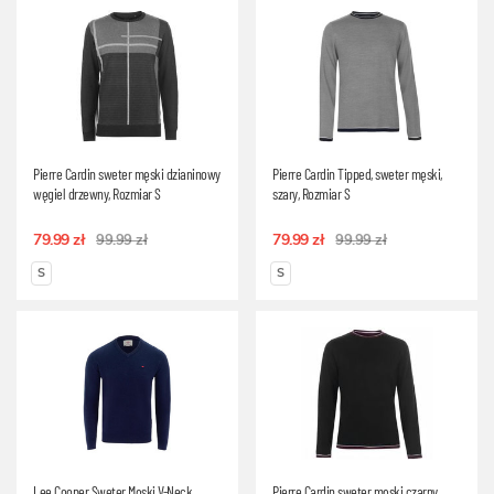
Pierre Cardin sweter męski dzianinowy
Pierre Cardin Tipped, sweter męski,
węgiel drzewny, Rozmiar S
szary, Rozmiar S
79.99 zł
79.99 zł
99.99 zł
99.99 zł
S
S
Lee Cooper Sweter Męski V-Neck
Pierre Cardin sweter męski czarny