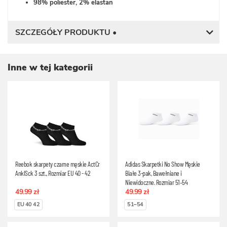
98% poliester, 2% elastan
SZCZEGÓŁY PRODUKTU •
Inne w tej kategorii
Reebok skarpety czarne męskie ActCr
Adidas Skarpetki No Show Męskie
AnklSck 3 szt., Rozmiar EU 40 - 42
Białe 3-pak, Bawełniane i
Niewidoczne, Rozmiar 51–54
49.99 zł
49.99 zł
EU 40 42
51–54