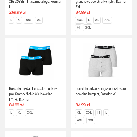
XH9624 Slim Fit czarne z logo, Rozmiar
granatowe bawełna komplet, Rozmiar
L
3XL
269.99 zł
84.99 zł
L
M
XXL
XL
4XL
L
XL
XXL
M
3XL
Bokserki męskie Lonsdale Trunk 2-
Lonsdale bokserki męskie 2 szt szare
pak Czarne/Niebieskie bawełna
bawełna komplet, Rozmiar 4XL
LYCRA, Rozmiar L
84.99 zł
84.99 zł
L
XL
XXL
XL
XXL
M
L
4XL
3XL