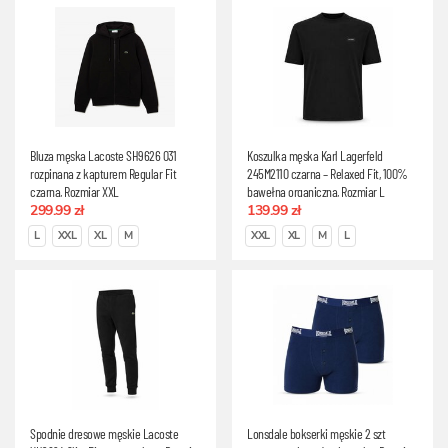
Bluza męska Lacoste SH9626 031
Koszulka męska Karl Lagerfeld
rozpinana z kapturem Regular Fit
245M2110 czarna – Relaxed Fit, 100%
czarna, Rozmiar XXL
bawełna organiczna, Rozmiar L
299.99 zł
139.99 zł
L
XXL
XL
M
XXL
XL
M
L
Spodnie dresowe męskie Lacoste
Lonsdale bokserki męskie 2 szt