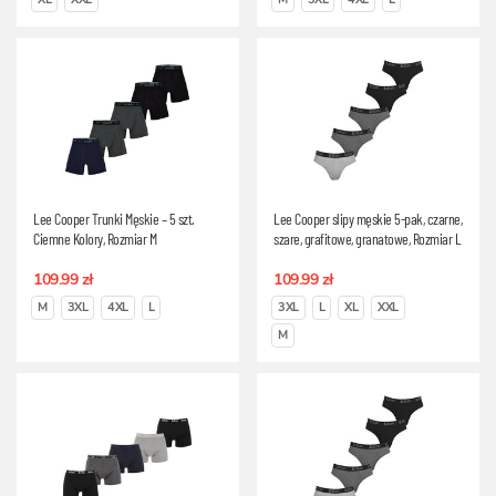
Lee Cooper Trunki Męskie – 5 szt.
Lee Cooper slipy męskie 5-pak, czarne,
Ciemne Kolory, Rozmiar M
szare, grafitowe, granatowe, Rozmiar L
109.99 zł
109.99 zł
M
3XL
4XL
L
3XL
L
XL
XXL
M