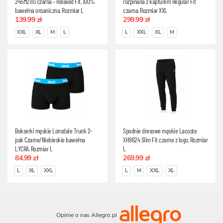
245M2110 czarna – Relaxed Fit, 100%
rozpinana z kapturem Regular Fit
bawełna organiczna, Rozmiar L
czarna, Rozmiar XXL
139.99 zł
299.99 zł
XXL
XL
M
L
L
XXL
XL
M
Bokserki męskie Lonsdale Trunk 2-
Spodnie dresowe męskie Lacoste
pak Czarne/Niebieskie bawełna
XH9624 Slim Fit czarne z logo, Rozmiar
LYCRA, Rozmiar L
L
84.99 zł
269.99 zł
L
XL
XXL
L
M
XXL
XL
Opinie o nas Allegro.pl