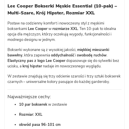
Lee Cooper Bokserki Męskie Essential (10-pak) –
Multi-Szare, Krój Hipster, Rozmiar XXL
Postaw na codzienny komfort i nowoczesny styl z męskimi
bokserkami
Lee Cooper
w
rozmiarze XXL
. Ten 10-pak to idealna
opcja dla mężczyzn, którzy oczekują wygody, funkcjonalności i
modnego designu w jednym.
Bokserki wykonane są z wysokiej jakości,
miękkiej mieszanki
bawełny
, która zapewnia
oddychalność
i
swobodę ruchów
.
Elastyczny pas z logo Lee Cooper
dopasowuje się do sylwetki bez
ucisku, a
kroj hipster
nadaje im nowoczesnego wyglądu.
W zestawie znajdują się trzy odcienie szarości i trzy sztuki bokserek
czarnych – uniwersalne kolory pasujące do każdej garderoby.
Najważniejsze cechy:
10 par bokserek
w zestawie
Rozmiar: XXL
obwód pasa 96-101 cm