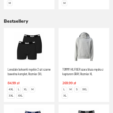
M
M
Bestsellery
Lonsdale bokserki męskie 2 szt czarne
TOMMY HILFIGER szara bluza męska z
bawełna komplet, Rozmiar 3XL
kapturem GRAY, Rozmiar XL
84.99 zł
269.99 zł
4XL
L
XL
M
L
M
S
XXL
3XL
XXL
XL