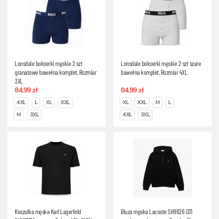
Lonsdale bokserki męskie 2 szt
Lonsdale bokserki męskie 2 szt szare
granatowe bawełna komplet, Rozmiar
bawełna komplet, Rozmiar 4XL
3XL
84.99 zł
84.99 zł
4XL
L
XL
XXL
XL
XXL
M
L
M
3XL
4XL
3XL
Koszulka męska Karl Lagerfeld
Bluza męska Lacoste SH9626 031