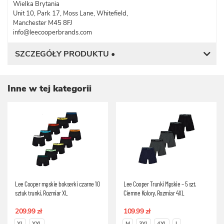
Wielka Brytania
Unit 10, Park 17, Moss Lane, Whitefield,
Manchester M45 8FJ
info@leecooperbrands.com
SZCZEGÓŁY PRODUKTU •
Inne w tej kategorii
Lee Cooper męskie bokserki czarne 10
Lee Cooper Trunki Męskie – 5 szt.
sztuk trunki, Rozmiar XL
Ciemne Kolory, Rozmiar 4XL
209.99 zł
109.99 zł
XL
XXL
M
3XL
4XL
L