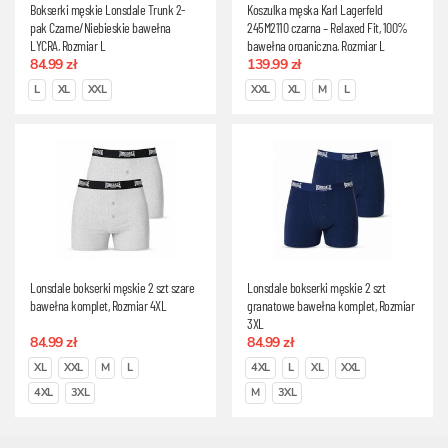
Bokserki męskie Lonsdale Trunk 2-
Koszulka męska Karl Lagerfeld
pak Czarne/Niebieskie bawełna
245M2110 czarna – Relaxed Fit, 100%
LYCRA, Rozmiar L
bawełna organiczna, Rozmiar L
84.99 zł
139.99 zł
L
XL
XXL
XXL
XL
M
L
Lonsdale bokserki męskie 2 szt szare
Lonsdale bokserki męskie 2 szt
bawełna komplet, Rozmiar 4XL
granatowe bawełna komplet, Rozmiar
3XL
84.99 zł
84.99 zł
XL
XXL
M
L
4XL
L
XL
XXL
4XL
3XL
M
3XL