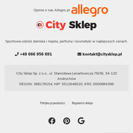
Opinie o nas Allegro.pl
Sportowa odzież damska i męska, perfumy i kosmetyki w najlepszych cenach.
+48 666 956 691
kontakt@citysklep.pl
City Sklep Sp. z o.o., ul. Stanisława Lenartowicza 76/36, 34-120
Andrychów
REGON: 388178154, NIP: 5512648020, KRS: 0000884398
Polityka prywatności
Regulamin sklepu