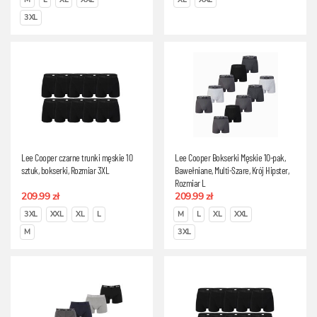
3XL
Lee Cooper czarne trunki męskie 10
Lee Cooper Bokserki Męskie 10-pak,
sztuk, bokserki, Rozmiar 3XL
Bawełniane, Multi-Szare, Krój Hipster,
Rozmiar L
209.99 zł
209.99 zł
3XL
XXL
XL
L
M
L
XL
XXL
M
3XL