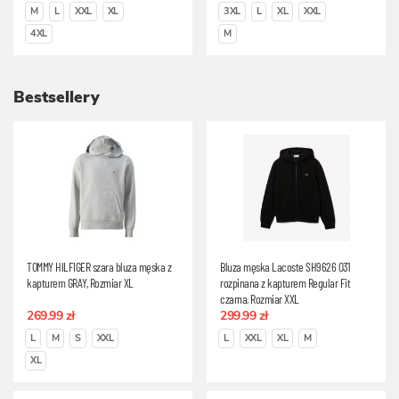
M
L
XXL
XL
3XL
L
XL
XXL
4XL
M
Bestsellery
TOMMY HILFIGER szara bluza męska z
Bluza męska Lacoste SH9626 031
kapturem GRAY, Rozmiar XL
rozpinana z kapturem Regular Fit
czarna, Rozmiar XXL
269.99 zł
299.99 zł
L
M
S
XXL
L
XXL
XL
M
XL