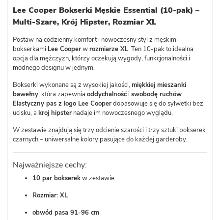
Lee Cooper Bokserki Męskie Essential (10-pak) –
Multi-Szare, Krój Hipster, Rozmiar XL
Postaw na codzienny komfort i nowoczesny styl z męskimi
bokserkami
Lee Cooper
w
rozmiarze XL
. Ten 10-pak to idealna
opcja dla mężczyzn, którzy oczekują wygody, funkcjonalności i
modnego designu w jednym.
Bokserki wykonane są z wysokiej jakości,
miękkiej mieszanki
bawełny
, która zapewnia
oddychalność
i
swobodę ruchów
.
Elastyczny pas z logo Lee Cooper
dopasowuje się do sylwetki bez
ucisku, a
kroj hipster
nadaje im nowoczesnego wyglądu.
W zestawie znajdują się trzy odcienie szarości i trzy sztuki bokserek
czarnych – uniwersalne kolory pasujące do każdej garderoby.
Najważniejsze cechy:
10 par bokserek
w zestawie
Rozmiar: XL
obwód pasa 91-96 cm