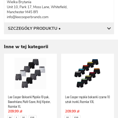
Wielka Brytania
Unit 10, Park 17, Moss Lane, Whitefield,
Manchester M45 8FJ
info@leecooperbrands.com
SZCZEGÓŁY PRODUKTU •
Inne w tej kategorii
Lee Cooper Bokserki Męskie 10-pak,
Lee Cooper męskie bokserki czarne 10
Bawełniane, Multi-Szare, Krój Hipster,
sztuk trunki, Rozmiar XXL
Rozmiar XL
209.99 zł
209.99 zł
M
L
XL
XXL
XL
XXL