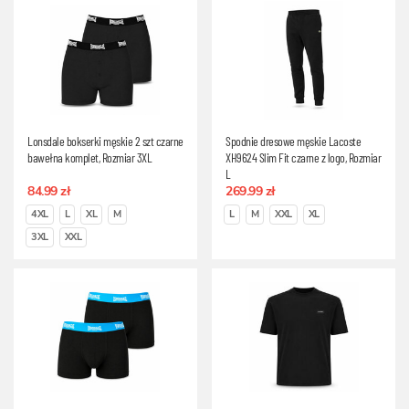
Lonsdale bokserki męskie 2 szt czarne
Spodnie dresowe męskie Lacoste
bawełna komplet, Rozmiar 3XL
XH9624 Slim Fit czarne z logo, Rozmiar
L
84.99 zł
269.99 zł
4XL
L
XL
M
L
M
XXL
XL
3XL
XXL