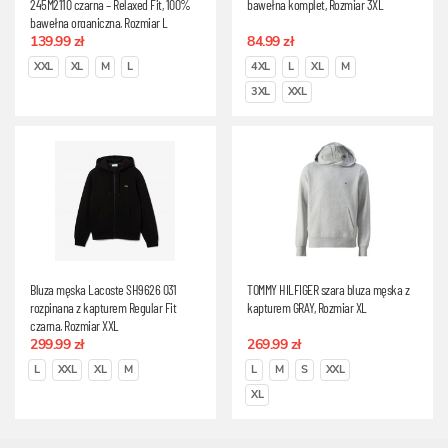
245M2110 czarna – Relaxed Fit, 100%
bawełna komplet, Rozmiar 3XL
bawełna organiczna, Rozmiar L
139.99 zł
84.99 zł
XXL
XL
M
L
4XL
L
XL
M
3XL
XXL
Bluza męska Lacoste SH9626 031
TOMMY HILFIGER szara bluza męska z
rozpinana z kapturem Regular Fit
kapturem GRAY, Rozmiar XL
czarna, Rozmiar XXL
299.99 zł
269.99 zł
L
XXL
XL
M
L
M
S
XXL
XL