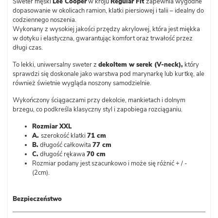
Sweter męski
Lee Cooper
w kroju
Regular Fit
zapewnia wygodne
dopasowanie w okolicach ramion, klatki piersiowej i talii – idealny do
codziennego noszenia.
Wykonany z wysokiej jakości przędzy akrylowej, która jest miękka
w dotyku i elastyczna, gwarantując komfort oraz trwałość przez
długi czas.
To lekki, uniwersalny sweter z
dekoltem w serek (V-neck),
który
sprawdzi się doskonale jako warstwa pod marynarkę lub kurtkę, ale
również świetnie wygląda noszony samodzielnie.
Wykończony ściągaczami przy dekolcie, mankietach i dolnym
brzegu, co podkreśla klasyczny styl i zapobiega rozciąganiu.
Rozmiar XXL
A.
szerokość klatki
71 cm
B.
długość całkowita
77 cm
C.
długość rękawa
70 cm
Rozmiar podany jest szacunkowo i może się różnić + / -
(2cm).
Bezpieczeństwo