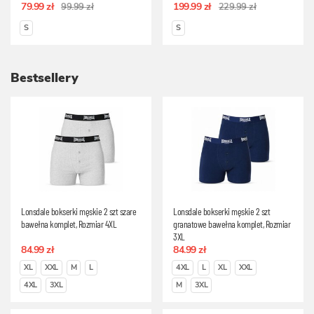
79.99 zł
199.99 zł
99.99 zł
229.99 zł
S
S
Bestsellery
Lonsdale bokserki męskie 2 szt szare
Lonsdale bokserki męskie 2 szt
bawełna komplet, Rozmiar 4XL
granatowe bawełna komplet, Rozmiar
3XL
84.99 zł
84.99 zł
XL
XXL
M
L
4XL
L
XL
XXL
4XL
3XL
M
3XL