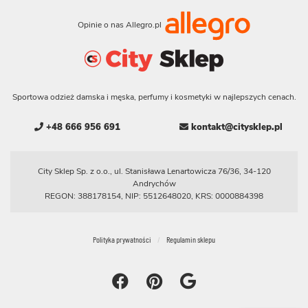
Opinie o nas Allegro.pl
Sportowa odzież damska i męska, perfumy i kosmetyki w najlepszych cenach.
+48 666 956 691
kontakt@citysklep.pl
City Sklep Sp. z o.o., ul. Stanisława Lenartowicza 76/36, 34-120
Andrychów
REGON: 388178154, NIP: 5512648020, KRS: 0000884398
Polityka prywatności
Regulamin sklepu