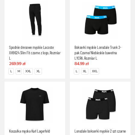
Spodnie dresowe męskie Lacoste
Bokserki męskie Lonsdale Trunk 2-
XH9624 Slim Fit czarne z logo, Rozmiar
pak Czarne/Niebieskie bawełna
L
LYCRA, Rozmiar L
269.99 zł
84.99 zł
L
M
XXL
XL
L
XL
XXL
Koszulka męska Karl Lagerfeld
Lonsdale bokserki męskie 2 szt czarne