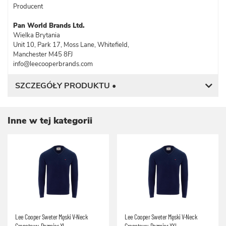
Producent
Pan World Brands Ltd.
Wielka Brytania
Unit 10, Park 17, Moss Lane, Whitefield,
Manchester M45 8FJ
info@leecooperbrands.com
SZCZEGÓŁY PRODUKTU •
Inne w tej kategorii
Lee Cooper Sweter Męski V-Neck
Lee Cooper Sweter Męski V-Neck
Granatowy, Rozmiar XL
Granatowy, Rozmiar XXL