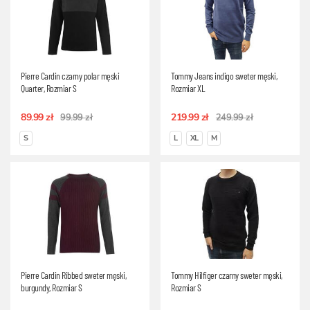
Pierre Cardin czarny polar męski
Tommy Jeans indigo sweter męski,
Quarter, Rozmiar S
Rozmiar XL
89.99 zł
219.99 zł
99.99 zł
249.99 zł
S
L
XL
M
Pierre Cardin Ribbed sweter męski,
Tommy Hilfiger czarny sweter męski,
burgundy, Rozmiar S
Rozmiar S